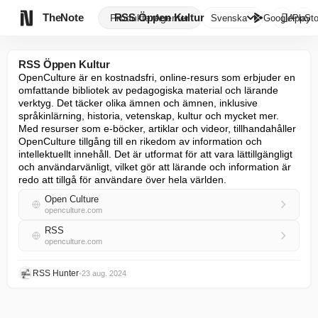

TheNote
RSS Öppen Kultur
Produkter
Agenter
Svenska
GooglePlay
AppSto
RSS Öppen Kultur
OpenCulture är en kostnadsfri, online-resurs som erbjuder en 
omfattande bibliotek av pedagogiska material och lärande 
verktyg. Det täcker olika ämnen och ämnen, inklusive 
språkinlärning, historia, vetenskap, kultur och mycket mer. 
Med resurser som e-böcker, artiklar och videor, tillhandahåller 
OpenCulture tillgång till en rikedom av information och 
intellektuellt innehåll. Det är utformat för att vara lättillgängligt 
och användarvänligt, vilket gör att lärande och information är 
redo att tillgå för användare över hela världen.
Open Culture
openculture.com
RSS
openculture.com
RSS Hunter
•
23 aug. 2024