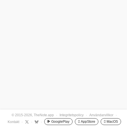
© 2015-2026, TheNote.app
·
Integritetspolicy
·
Användarvillkor
·
GooglePlay
 AppStore
 MacOS
Kontakt
·
·
·