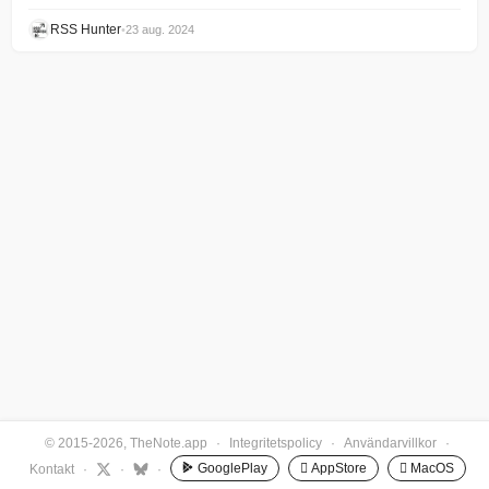
RSS Hunter
•
23 aug. 2024
© 2015-2026, TheNote.app
·
Integritetspolicy
·
Användarvillkor
·
GooglePlay
 AppStore
 MacOS
Kontakt
·
·
·