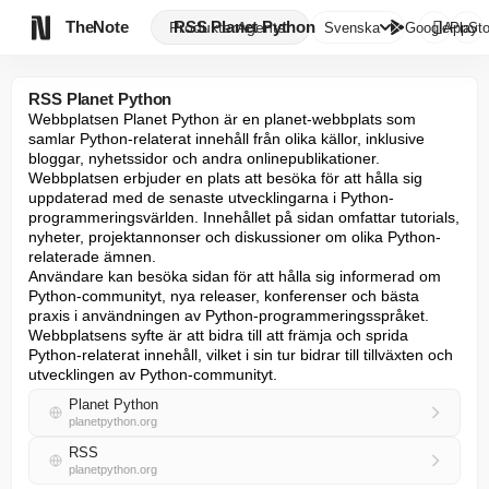

TheNote
RSS Planet Python
Produkter
Agenter
Svenska
GooglePlay
AppSto
RSS Planet Python
Webbplatsen Planet Python är en planet-webbplats som 
samlar Python-relaterat innehåll från olika källor, inklusive 
bloggar, nyhetssidor och andra onlinepublikationer. 

Webbplatsen erbjuder en plats att besöka för att hålla sig 
uppdaterad med de senaste utvecklingarna i Python-
programmeringsvärlden. Innehållet på sidan omfattar tutorials, 
nyheter, projektannonser och diskussioner om olika Python-
relaterade ämnen. 

Användare kan besöka sidan för att hålla sig informerad om 
Python-communityt, nya releaser, konferenser och bästa 
praxis i användningen av Python-programmeringsspråket. 
Webbplatsens syfte är att bidra till att främja och sprida 
Python-relaterat innehåll, vilket i sin tur bidrar till tillväxten och 
utvecklingen av Python-communityt.
Planet Python
planetpython.org
RSS
planetpython.org