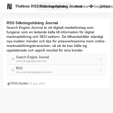

TheNote
RSS Sökningstidning Journal
Produkter
Agenter
Svenska
GooglePlay
AppSto
RSS Sökningstidning Journal
Search Engine Journal är ett digitalt medieföretag som 
fungerar som en ledande källa till information för digital 
marknadsföring och SEO-sektorn. De tillhandahåller ständigt 
nya insikter, trender och tips för yrkesverksamma inom online-
marknadsföringsbranschen, så att de kan hålla sig 
uppdaterade och uppnå resultat för sina kunder.
Search Engine Journal
searchenginejournal.com
RSS
rss.searchenginejournal.com
RSS Hunter
•
23 aug. 2024