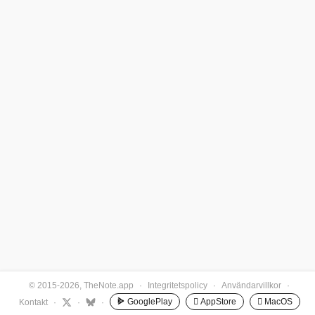
© 2015-2026, TheNote.app
·
Integritetspolicy
·
Användarvillkor
·
GooglePlay
 AppStore
 MacOS
Kontakt
·
·
·