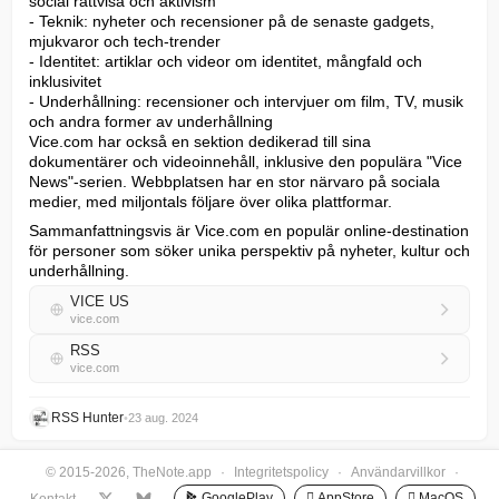
social rättvisa och aktivism

- Teknik: nyheter och recensioner på de senaste gadgets, 
mjukvaror och tech-trender

- Identitet: artiklar och videor om identitet, mångfald och 
inklusivitet

- Underhållning: recensioner och intervjuer om film, TV, musik 
och andra former av underhållning

Vice.com har också en sektion dedikerad till sina 
dokumentärer och videoinnehåll, inklusive den populära "Vice 
News"-serien. Webbplatsen har en stor närvaro på sociala 
medier, med miljontals följare över olika plattformar.
Sammanfattningsvis är Vice.com en populär online-destination 
för personer som söker unika perspektiv på nyheter, kultur och 
underhållning.
VICE US
vice.com
RSS
vice.com
RSS Hunter
•
23 aug. 2024
© 2015-2026, TheNote.app
·
Integritetspolicy
·
Användarvillkor
·
GooglePlay
 AppStore
 MacOS
Kontakt
·
·
·