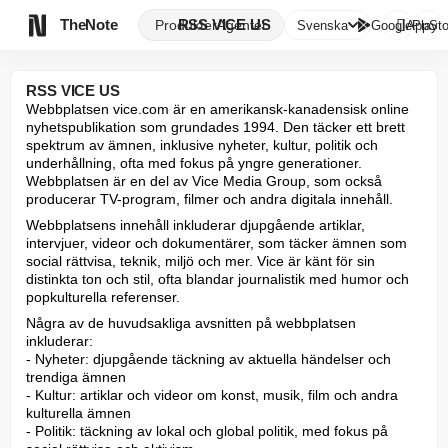

TheNote
RSS VICE US
Produkter
Agenter
Svenska
GooglePlay
AppSto
RSS VICE US
Webbplatsen vice.com är en amerikansk-kanadensisk online 
nyhetspublikation som grundades 1994. Den täcker ett brett 
spektrum av ämnen, inklusive nyheter, kultur, politik och 
underhållning, ofta med fokus på yngre generationer. 
Webbplatsen är en del av Vice Media Group, som också 
producerar TV-program, filmer och andra digitala innehåll.
Webbplatsens innehåll inkluderar djupgående artiklar, 
intervjuer, videor och dokumentärer, som täcker ämnen som 
social rättvisa, teknik, miljö och mer. Vice är känt för sin 
distinkta ton och stil, ofta blandar journalistik med humor och 
popkulturella referenser.
Några av de huvudsakliga avsnitten på webbplatsen 
inkluderar:

- Nyheter: djupgående täckning av aktuella händelser och 
trendiga ämnen

- Kultur: artiklar och videor om konst, musik, film och andra 
kulturella ämnen

- Politik: täckning av lokal och global politik, med fokus på 