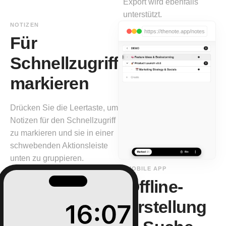
Export wird ebenfalls
unterstützt.
NOTIZEN
https://thenote.app/notes
Für
Schnellzugriff
markieren
Drücken Sie die Leertaste, um
Notizen für den Schnellzugriff
zu markieren und sie in einer
schwebenden Aktionsleiste
unten zu gruppieren.
MOBILE APP
Offline-
Erstellung