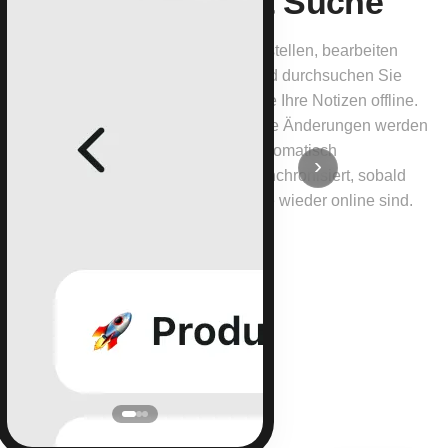
& Suche
Erstellen, bearbeiten
und durchsuchen Sie
alle Ihre Notizen offline.
Alle Änderungen werden
automatisch
›
synchronisiert, sobald
Sie wieder online sind.