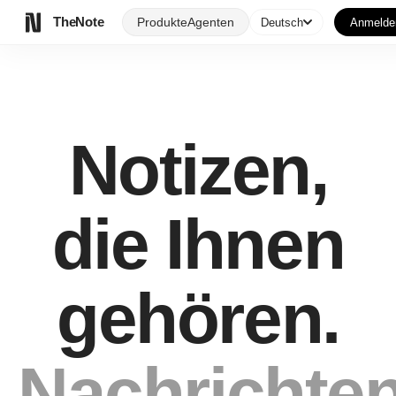
TheNote
Produkte
Agenten
Deutsch
Anmelde
Notizen,
die Ihnen
gehören.
Nachrichten