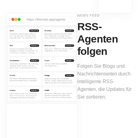
NEWS FEED
https://thenote.app/agents
RSS-
Agenten
folgen
Folgen Sie Blogs und
Nachrichtenseiten durch
intelligente RSS-
Agenten, die Updates für
Sie sortieren.