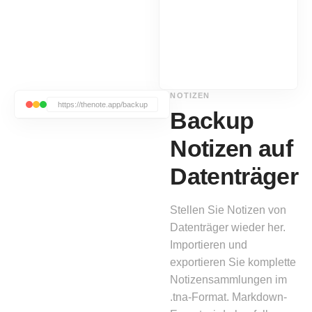
NOTIZEN
https://thenote.app/backup
‹
›
Backup
Notizen auf
Datenträger
Stellen Sie Notizen von
Datenträger wieder her.
Importieren und
exportieren Sie komplette
Notizensammlungen im
.tna-Format. Markdown-