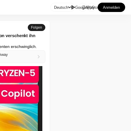

Deutsch
GooglePlay
AppStore
Anmelden
Folgen
zon verschenkt ihn
enten erschwinglich.
 Away