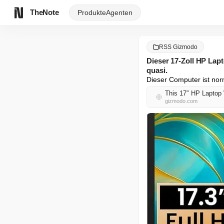
TheNote
Produkte
Agenten
RSS Gizmodo
Dieser 17-Zoll HP Lap
quasi.
Dieser Computer ist norm
This 17″ HP Laptop
gizmodo.com