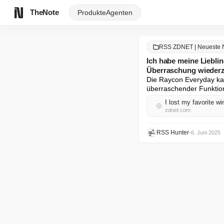
TheNote
Produkte
Agenten
RSS ZDNET | Neueste 
Ich habe meine Lieblin
Überraschung wiederz
Die Raycon Everyday kabe
überraschender Funktio
I lost my favorite wi
zdnet.com
RSS Hunter
•
6. Juni 2025