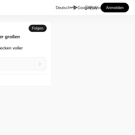

Deutsch
GooglePlay
AppStore
Anmelden
Folgen
ner großen
cken voller 