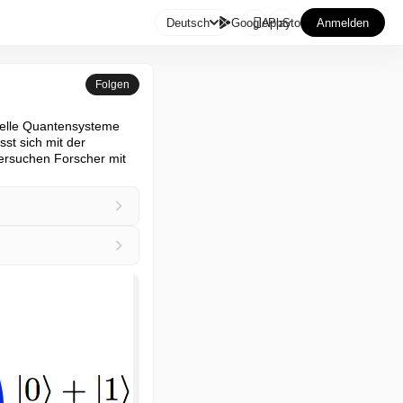

Deutsch
GooglePlay
AppStore
Anmelden
Folgen
uelle Quantensysteme 
t sich mit der 
ersuchen Forscher mit 