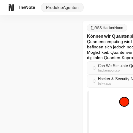
TheNote
Produkte
Agenten
RSS HackerNoon
Können wir Quantenp
Quantencomputing wird b
befinden sich jedoch noc
Möglichkeit, Quantenver
digitalen Quanten-Kopr
Can We Simulate Q
hackernoon.com
Hacker & Security 
bsky.app