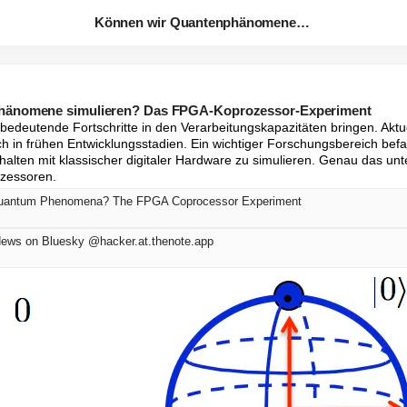
Können wir Quantenphänomene si...
hänomene simulieren? Das FPGA-Koprozessor-Experiment
edeutende Fortschritte in den Verarbeitungskapazitäten bringen. Akt
h in frühen Entwicklungsstadien. Ein wichtiger Forschungsbereich befass
halten mit klassischer digitaler Hardware zu simulieren. Genau das unt
ozessoren.
uantum Phenomena? The FPGA Coprocessor Experiment
News on Bluesky @hacker.at.thenote.app