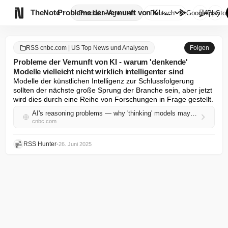

TheNote
Probleme der Vernunft von KI -...
Produkte
Agenten
Deutsch
GooglePlay
AppStor
RSS cnbc.com | US Top News und Analysen
Folgen
Probleme der Vernunft von KI - warum 'denkende'
Modelle vielleicht nicht wirklich intelligenter sind
Modelle der künstlichen Intelligenz zur Schlussfolgerung 
sollten der nächste große Sprung der Branche sein, aber jetzt 
wird dies durch eine Reihe von Forschungen in Frage gestellt.
AI's reasoning problems — why 'thinking' models may not actually be smarter
cnbc.com
RSS Hunter
•
26. Juni 2025