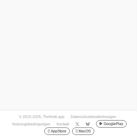
© 2015-2026, TheNote.app
·
Datenschutzbestimmungen
·
GooglePlay
Nutzungsbedingungen
·
Kontakt
·
·
·
 AppStore
 MacOS