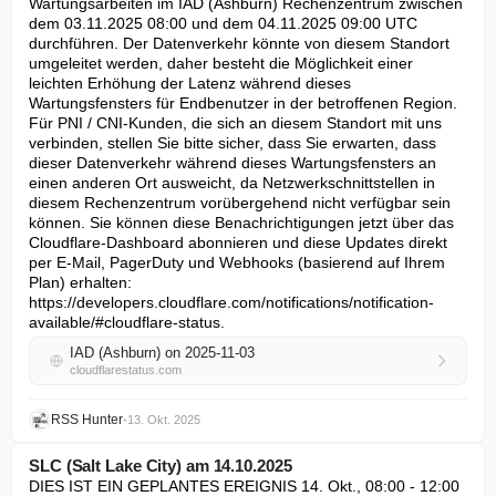
Wartungsarbeiten im IAD (Ashburn) Rechenzentrum zwischen 
dem 03.11.2025 08:00 und dem 04.11.2025 09:00 UTC 
durchführen. Der Datenverkehr könnte von diesem Standort 
umgeleitet werden, daher besteht die Möglichkeit einer 
leichten Erhöhung der Latenz während dieses 
Wartungsfensters für Endbenutzer in der betroffenen Region. 
Für PNI / CNI-Kunden, die sich an diesem Standort mit uns 
verbinden, stellen Sie bitte sicher, dass Sie erwarten, dass 
dieser Datenverkehr während dieses Wartungsfensters an 
einen anderen Ort ausweicht, da Netzwerkschnittstellen in 
diesem Rechenzentrum vorübergehend nicht verfügbar sein 
können. Sie können diese Benachrichtigungen jetzt über das 
Cloudflare-Dashboard abonnieren und diese Updates direkt 
per E-Mail, PagerDuty und Webhooks (basierend auf Ihrem 
Plan) erhalten: 
https://developers.cloudflare.com/notifications/notification-
available/#cloudflare-status.
IAD (Ashburn) on 2025-11-03
cloudflarestatus.com
RSS Hunter
•
13. Okt. 2025
SLC (Salt Lake City) am 14.10.2025
DIES IST EIN GEPLANTES EREIGNIS 14. Okt., 08:00 - 12:00 