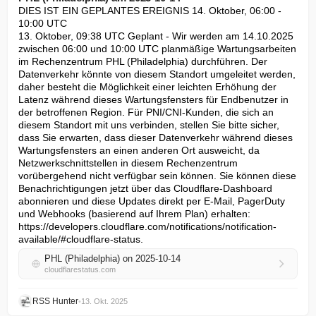
DIES IST EIN GEPLANTES EREIGNIS 14. Oktober, 06:00 - 
10:00 UTC

13. Oktober, 09:38 UTC Geplant - Wir werden am 14.10.2025 
zwischen 06:00 und 10:00 UTC planmäßige Wartungsarbeiten 
im Rechenzentrum PHL (Philadelphia) durchführen. Der 
Datenverkehr könnte von diesem Standort umgeleitet werden, 
daher besteht die Möglichkeit einer leichten Erhöhung der 
Latenz während dieses Wartungsfensters für Endbenutzer in 
der betroffenen Region. Für PNI/CNI-Kunden, die sich an 
diesem Standort mit uns verbinden, stellen Sie bitte sicher, 
dass Sie erwarten, dass dieser Datenverkehr während dieses 
Wartungsfensters an einen anderen Ort ausweicht, da 
Netzwerkschnittstellen in diesem Rechenzentrum 
vorübergehend nicht verfügbar sein können. Sie können diese 
Benachrichtigungen jetzt über das Cloudflare-Dashboard 
abonnieren und diese Updates direkt per E-Mail, PagerDuty 
und Webhooks (basierend auf Ihrem Plan) erhalten: 
https://developers.cloudflare.com/notifications/notification-
available/#cloudflare-status.
PHL (Philadelphia) on 2025-10-14
cloudflarestatus.com
RSS Hunter
•
13. Okt. 2025