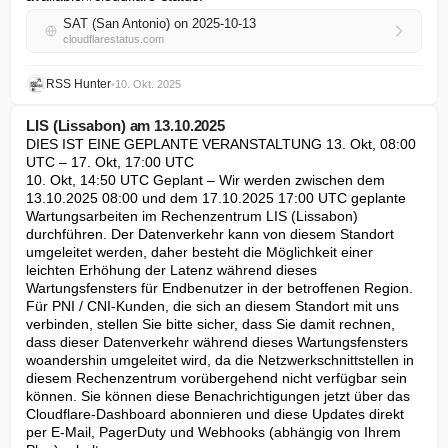
SAT (San Antonio) on 2025-10-13
cloudflarestatus.com
RSS Hunter
•
10. Okt. 2025
LIS (Lissabon) am 13.10.2025
DIES IST EINE GEPLANTE VERANSTALTUNG 13. Okt, 08:00 
UTC – 17. Okt, 17:00 UTC

10. Okt, 14:50 UTC Geplant – Wir werden zwischen dem 
13.10.2025 08:00 und dem 17.10.2025 17:00 UTC geplante 
Wartungsarbeiten im Rechenzentrum LIS (Lissabon) 
durchführen. Der Datenverkehr kann von diesem Standort 
umgeleitet werden, daher besteht die Möglichkeit einer 
leichten Erhöhung der Latenz während dieses 
Wartungsfensters für Endbenutzer in der betroffenen Region. 
Für PNI / CNI-Kunden, die sich an diesem Standort mit uns 
verbinden, stellen Sie bitte sicher, dass Sie damit rechnen, 
dass dieser Datenverkehr während dieses Wartungsfensters 
woandershin umgeleitet wird, da die Netzwerkschnittstellen in 
diesem Rechenzentrum vorübergehend nicht verfügbar sein 
können. Sie können diese Benachrichtigungen jetzt über das 
Cloudflare-Dashboard abonnieren und diese Updates direkt 
per E-Mail, PagerDuty und Webhooks (abhängig von Ihrem 