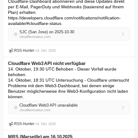
Cloudflare-Dashboard abonnieren und diese Updates direkt 
per E-Mail, PagerDuty und Webhooks (basierend auf Ihrem 
Plan) erhalten: 
https://developers.cloudflare.com/notifications/notification-
available/#cloudflare-status.
SJC (San Jose) on 2025-10-30
cloudflarestatus.com
RSS Hunter
•
14. Okt. 2025
Cloudflare Web3 API nicht verfügbar
14. Oktober, 19:30 UTC Behoben - Dieser Vorfall wurde 
behoben.

14. Oktober, 18:31 UTC Untersuchung - Cloudflare untersucht 
Probleme mit dem Web3-Dashboard, bei denen einige 
Benutzer möglicherweise ihre Web3-Konfiguration nicht laden 
können.
Cloudflare Web3 API unavailable
cloudflarestatus.com
RSS Hunter
•
14. Okt. 2025
MRS (Marseille) am 16.10.2025