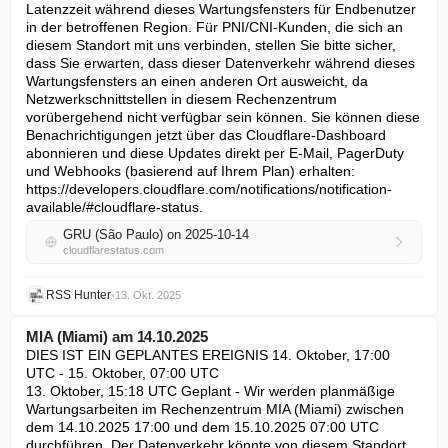
Latenzzeit während dieses Wartungsfensters für Endbenutzer 
in der betroffenen Region. Für PNI/CNI-Kunden, die sich an 
diesem Standort mit uns verbinden, stellen Sie bitte sicher, 
dass Sie erwarten, dass dieser Datenverkehr während dieses 
Wartungsfensters an einen anderen Ort ausweicht, da 
Netzwerkschnittstellen in diesem Rechenzentrum 
vorübergehend nicht verfügbar sein können. Sie können diese 
Benachrichtigungen jetzt über das Cloudflare-Dashboard 
abonnieren und diese Updates direkt per E-Mail, PagerDuty 
und Webhooks (basierend auf Ihrem Plan) erhalten: 
https://developers.cloudflare.com/notifications/notification-
available/#cloudflare-status.
GRU (São Paulo) on 2025-10-14
cloudflarestatus.com
RSS Hunter
•
13. Okt. 2025
MIA (Miami) am 14.10.2025
DIES IST EIN GEPLANTES EREIGNIS 14. Oktober, 17:00 
UTC - 15. Oktober, 07:00 UTC

13. Oktober, 15:18 UTC Geplant - Wir werden planmäßige 
Wartungsarbeiten im Rechenzentrum MIA (Miami) zwischen 
dem 14.10.2025 17:00 und dem 15.10.2025 07:00 UTC 
durchführen. Der Datenverkehr könnte von diesem Standort 