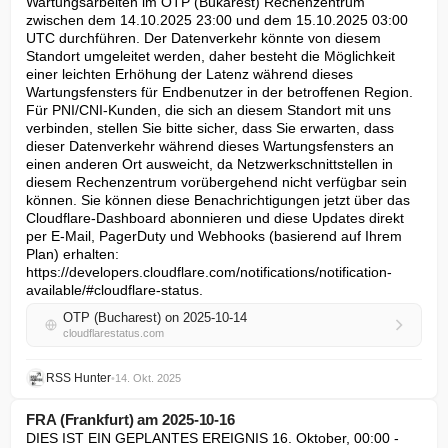
Wartungsarbeiten im OTP (Bukarest) Rechenzentrum 
zwischen dem 14.10.2025 23:00 und dem 15.10.2025 03:00 
UTC durchführen. Der Datenverkehr könnte von diesem 
Standort umgeleitet werden, daher besteht die Möglichkeit 
einer leichten Erhöhung der Latenz während dieses 
Wartungsfensters für Endbenutzer in der betroffenen Region. 
Für PNI/CNI-Kunden, die sich an diesem Standort mit uns 
verbinden, stellen Sie bitte sicher, dass Sie erwarten, dass 
dieser Datenverkehr während dieses Wartungsfensters an 
einen anderen Ort ausweicht, da Netzwerkschnittstellen in 
diesem Rechenzentrum vorübergehend nicht verfügbar sein 
können. Sie können diese Benachrichtigungen jetzt über das 
Cloudflare-Dashboard abonnieren und diese Updates direkt 
per E-Mail, PagerDuty und Webhooks (basierend auf Ihrem 
Plan) erhalten: 
https://developers.cloudflare.com/notifications/notification-
available/#cloudflare-status.
OTP (Bucharest) on 2025-10-14
cloudflarestatus.com
RSS Hunter
•
14. Okt. 2025
FRA (Frankfurt) am 2025-10-16
DIES IST EIN GEPLANTES EREIGNIS 16. Oktober, 00:00 - 