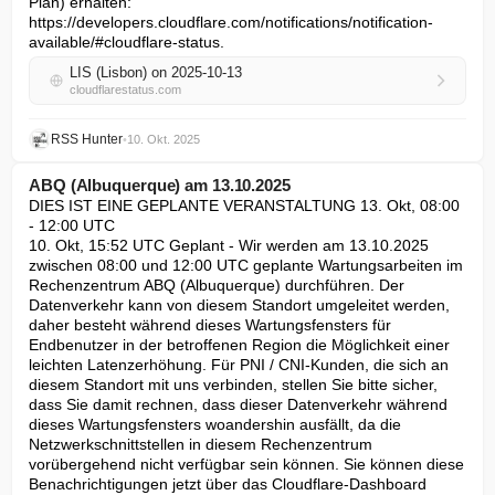
Plan) erhalten: 
https://developers.cloudflare.com/notifications/notification-
available/#cloudflare-status.
LIS (Lisbon) on 2025-10-13
cloudflarestatus.com
RSS Hunter
•
10. Okt. 2025
ABQ (Albuquerque) am 13.10.2025
DIES IST EINE GEPLANTE VERANSTALTUNG 13. Okt, 08:00 
- 12:00 UTC

10. Okt, 15:52 UTC Geplant - Wir werden am 13.10.2025 
zwischen 08:00 und 12:00 UTC geplante Wartungsarbeiten im 
Rechenzentrum ABQ (Albuquerque) durchführen. Der 
Datenverkehr kann von diesem Standort umgeleitet werden, 
daher besteht während dieses Wartungsfensters für 
Endbenutzer in der betroffenen Region die Möglichkeit einer 
leichten Latenzerhöhung. Für PNI / CNI-Kunden, die sich an 
diesem Standort mit uns verbinden, stellen Sie bitte sicher, 
dass Sie damit rechnen, dass dieser Datenverkehr während 
dieses Wartungsfensters woandershin ausfällt, da die 
Netzwerkschnittstellen in diesem Rechenzentrum 
vorübergehend nicht verfügbar sein können. Sie können diese 
Benachrichtigungen jetzt über das Cloudflare-Dashboard 