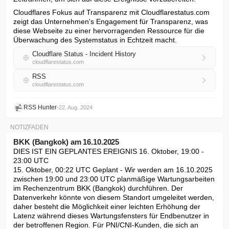
Cloudflares Fokus auf Transparenz mit Cloudflarestatus.com 
zeigt das Unternehmen's Engagement für Transparenz, was 
diese Webseite zu einer hervorragenden Ressource für die 
Überwachung des Systemstatus in Echtzeit macht.
Cloudflare Status - Incident History
cloudflarestatus.com
RSS
cloudflarestatus.com
RSS Hunter
•
22. Aug. 2024
NOTIZFADEN
BKK (Bangkok) am 16.10.2025
DIES IST EIN GEPLANTES EREIGNIS 16. Oktober, 19:00 - 
23:00 UTC

15. Oktober, 00:22 UTC Geplant - Wir werden am 16.10.2025 
zwischen 19:00 und 23:00 UTC planmäßige Wartungsarbeiten 
im Rechenzentrum BKK (Bangkok) durchführen. Der 
Datenverkehr könnte von diesem Standort umgeleitet werden, 
daher besteht die Möglichkeit einer leichten Erhöhung der 
Latenz während dieses Wartungsfensters für Endbenutzer in 
der betroffenen Region. Für PNI/CNI-Kunden, die sich an 