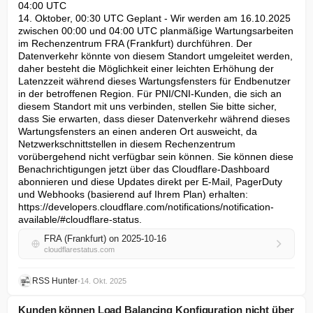
04:00 UTC

14. Oktober, 00:30 UTC Geplant - Wir werden am 16.10.2025 
zwischen 00:00 und 04:00 UTC planmäßige Wartungsarbeiten 
im Rechenzentrum FRA (Frankfurt) durchführen. Der 
Datenverkehr könnte von diesem Standort umgeleitet werden, 
daher besteht die Möglichkeit einer leichten Erhöhung der 
Latenzzeit während dieses Wartungsfensters für Endbenutzer 
in der betroffenen Region. Für PNI/CNI-Kunden, die sich an 
diesem Standort mit uns verbinden, stellen Sie bitte sicher, 
dass Sie erwarten, dass dieser Datenverkehr während dieses 
Wartungsfensters an einen anderen Ort ausweicht, da 
Netzwerkschnittstellen in diesem Rechenzentrum 
vorübergehend nicht verfügbar sein können. Sie können diese 
Benachrichtigungen jetzt über das Cloudflare-Dashboard 
abonnieren und diese Updates direkt per E-Mail, PagerDuty 
und Webhooks (basierend auf Ihrem Plan) erhalten: 
https://developers.cloudflare.com/notifications/notification-
available/#cloudflare-status.
FRA (Frankfurt) on 2025-10-16
cloudflarestatus.com
RSS Hunter
•
14. Okt. 2025
Kunden können Load Balancing Konfiguration nicht über