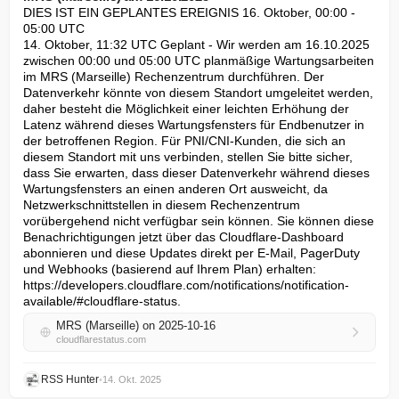
DIES IST EIN GEPLANTES EREIGNIS 16. Oktober, 00:00 - 
05:00 UTC

14. Oktober, 11:32 UTC Geplant - Wir werden am 16.10.2025 
zwischen 00:00 und 05:00 UTC planmäßige Wartungsarbeiten 
im MRS (Marseille) Rechenzentrum durchführen. Der 
Datenverkehr könnte von diesem Standort umgeleitet werden, 
daher besteht die Möglichkeit einer leichten Erhöhung der 
Latenz während dieses Wartungsfensters für Endbenutzer in 
der betroffenen Region. Für PNI/CNI-Kunden, die sich an 
diesem Standort mit uns verbinden, stellen Sie bitte sicher, 
dass Sie erwarten, dass dieser Datenverkehr während dieses 
Wartungsfensters an einen anderen Ort ausweicht, da 
Netzwerkschnittstellen in diesem Rechenzentrum 
vorübergehend nicht verfügbar sein können. Sie können diese 
Benachrichtigungen jetzt über das Cloudflare-Dashboard 
abonnieren und diese Updates direkt per E-Mail, PagerDuty 
und Webhooks (basierend auf Ihrem Plan) erhalten: 
https://developers.cloudflare.com/notifications/notification-
available/#cloudflare-status.
MRS (Marseille) on 2025-10-16
cloudflarestatus.com
RSS Hunter
•
14. Okt. 2025