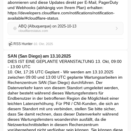
abonnieren und diese Updates direkt per E-Mail, PagerDuty 
und Webhooks (abhängig von Ihrem Plan) erhalten: 
https://developers.cloudflare.com/notifications/notification-
available/#cloudflare-status.
ABQ (Albuquerque) on 2025-10-13
cloudflarestatus.com
RSS Hunter
•
10. Okt. 2025
SAN (San Diego) am 13.10.2025
DIES IST EINE GEPLANTE VERANSTALTUNG 13. Okt, 09:00 
- 13:00 UTC

10. Okt, 17:26 UTC Geplant - Wir werden am 13.10.2025 
zwischen 09:00 und 13:00 UTC geplante Wartungsarbeiten im 
Rechenzentrum SAN (San Diego) durchführen. Der 
Datenverkehr kann von diesem Standort umgeleitet werden, 
daher besteht während dieses Wartungsfensters für 
Endbenutzer in der betroffenen Region die Möglichkeit einer 
leichten Latenzerhöhung. Für PNI / CNI-Kunden, die sich an 
diesem Standort mit uns verbinden, stellen Sie bitte sicher, 
dass Sie damit rechnen, dass dieser Datenverkehr während 
dieses Wartungsfensters woandershin ausfällt, da die 
Netzwerkschnittstellen in diesem Rechenzentrum 
vorübergehend nicht verfügbar sein können. Sie können diese 