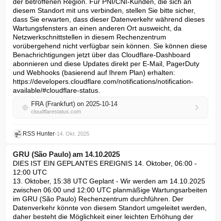
der betroffenen Region. Für PNI/CNI-Kunden, die sich an 
diesem Standort mit uns verbinden, stellen Sie bitte sicher, 
dass Sie erwarten, dass dieser Datenverkehr während dieses 
Wartungsfensters an einen anderen Ort ausweicht, da 
Netzwerkschnittstellen in diesem Rechenzentrum 
vorübergehend nicht verfügbar sein können. Sie können diese 
Benachrichtigungen jetzt über das Cloudflare-Dashboard 
abonnieren und diese Updates direkt per E-Mail, PagerDuty 
und Webhooks (basierend auf Ihrem Plan) erhalten: 
https://developers.cloudflare.com/notifications/notification-
available/#cloudflare-status.
FRA (Frankfurt) on 2025-10-14
cloudflarestatus.com
RSS Hunter
•
14. Okt. 2025
GRU (São Paulo) am 14.10.2025
DIES IST EIN GEPLANTES EREIGNIS 14. Oktober, 06:00 - 
12:00 UTC

13. Oktober, 15:38 UTC Geplant - Wir werden am 14.10.2025 
zwischen 06:00 und 12:00 UTC planmäßige Wartungsarbeiten 
im GRU (São Paulo) Rechenzentrum durchführen. Der 
Datenverkehr könnte von diesem Standort umgeleitet werden, 
daher besteht die Möglichkeit einer leichten Erhöhung der 