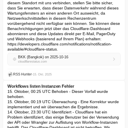
diesem Standort mit uns verbinden, stellen Sie bitte sicher, 
dass Sie erwarten, dass dieser Datenverkehr während dieses 
Wartungsfensters an einen anderen Ort ausweicht, da 
Netzwerkschnittstellen in diesem Rechenzentrum 
vorübergehend nicht verfügbar sein können. Sie können diese 
Benachrichtigungen jetzt über das Cloudflare-Dashboard 
abonnieren und diese Updates direkt per E-Mail, PagerDuty 
und Webhooks (basierend auf Ihrem Plan) erhalten: 
https://developers.cloudflare.com/notifications/notification-
available/#cloudflare-status.
BKK (Bangkok) on 2025-10-16
cloudflarestatus.com
RSS Hunter
•
15. Okt. 2025
Workflows listen Instanzen Fehler
15. Oktober, 00:25 UTC Behoben - Dieser Vorfall wurde 
behoben.

15. Oktober, 00:19 UTC Überwachung - Eine Korrektur wurde 
implementiert und wir überwachen die Ergebnisse.

14. Oktober, 23:30 UTC Identifiziert - Cloudflare hat ein 
Problem identifiziert, das einige Benutzer bei der Verwendung 
der API oder Wrangler zur Auflistung von Workflow-Instanzen 
betrifft. Das Cloudflare-Dashboard ist nicht betroffen. Wir 