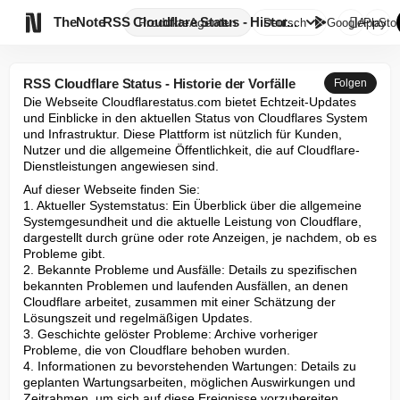

TheNote
RSS Cloudflare Status - Histor...
Produkte
Agenten
Deutsch
GooglePlay
AppStor
RSS Cloudflare Status - Historie der Vorfälle
Folgen
Die Webseite Cloudflarestatus.com bietet Echtzeit-Updates 
und Einblicke in den aktuellen Status von Cloudflares System 
und Infrastruktur. Diese Plattform ist nützlich für Kunden, 
Nutzer und die allgemeine Öffentlichkeit, die auf Cloudflare-
Dienstleistungen angewiesen sind.
Auf dieser Webseite finden Sie:

1. Aktueller Systemstatus: Ein Überblick über die allgemeine 
Systemgesundheit und die aktuelle Leistung von Cloudflare, 
dargestellt durch grüne oder rote Anzeigen, je nachdem, ob es 
Probleme gibt.

2. Bekannte Probleme und Ausfälle: Details zu spezifischen 
bekannten Problemen und laufenden Ausfällen, an denen 
Cloudflare arbeitet, zusammen mit einer Schätzung der 
Lösungszeit und regelmäßigen Updates.

3. Geschichte gelöster Probleme: Archive vorheriger 
Probleme, die von Cloudflare behoben wurden.

4. Informationen zu bevorstehenden Wartungen: Details zu 
geplanten Wartungsarbeiten, möglichen Auswirkungen und 
Zeitrahmen, um sich auf diese Ereignisse vorzubereiten.