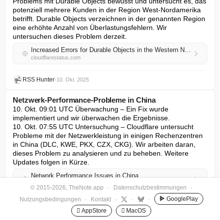
Problems mit Durable Objects bewusst und untersucht es, das 
potenziell mehrere Kunden in der Region West-Nordamerika 
betrifft. Durable Objects verzeichnen in der genannten Region 
eine erhöhte Anzahl von Überlastungsfehlern. Wir 
untersuchen dieses Problem derzeit.
Increased Errors for Durable Objects in the Western North America region
cloudflarestatus.com
RSS Hunter
•
10. Okt. 2025
Netzwerk-Performance-Probleme in China
10. Okt. 09:01 UTC Überwachung – Ein Fix wurde 
implementiert und wir überwachen die Ergebnisse.

10. Okt. 07:55 UTC Untersuchung – Cloudflare untersucht 
Probleme mit der Netzwerkleistung in einigen Rechenzentren 
in China (DLC, KWE, PKX, CZX, CKG). Wir arbeiten daran, 
dieses Problem zu analysieren und zu beheben. Weitere 
Updates folgen in Kürze.
Network Performance Issues in China
cloudflarestatus.com
© 2015-2026, TheNote.app
·
Datenschutzbestimmungen
·
GooglePlay
Nutzungsbedingungen
·
Kontakt
·
·
·
RSS Hunter
•
10. Okt. 2025
 AppStore
 MacOS