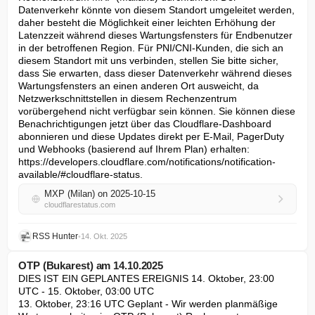
Datenverkehr könnte von diesem Standort umgeleitet werden, 
daher besteht die Möglichkeit einer leichten Erhöhung der 
Latenzzeit während dieses Wartungsfensters für Endbenutzer 
in der betroffenen Region. Für PNI/CNI-Kunden, die sich an 
diesem Standort mit uns verbinden, stellen Sie bitte sicher, 
dass Sie erwarten, dass dieser Datenverkehr während dieses 
Wartungsfensters an einen anderen Ort ausweicht, da 
Netzwerkschnittstellen in diesem Rechenzentrum 
vorübergehend nicht verfügbar sein können. Sie können diese 
Benachrichtigungen jetzt über das Cloudflare-Dashboard 
abonnieren und diese Updates direkt per E-Mail, PagerDuty 
und Webhooks (basierend auf Ihrem Plan) erhalten: 
https://developers.cloudflare.com/notifications/notification-
available/#cloudflare-status.
MXP (Milan) on 2025-10-15
cloudflarestatus.com
RSS Hunter
•
14. Okt. 2025
OTP (Bukarest) am 14.10.2025
DIES IST EIN GEPLANTES EREIGNIS 14. Oktober, 23:00 
UTC - 15. Oktober, 03:00 UTC

13. Oktober, 23:16 UTC Geplant - Wir werden planmäßige 