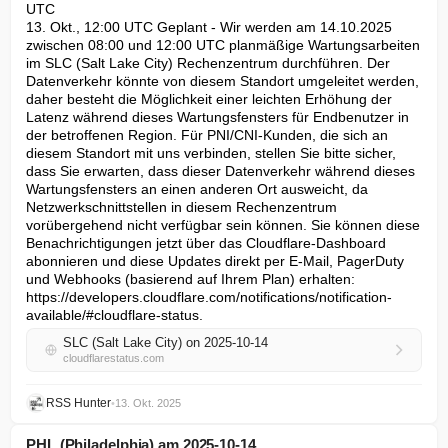
UTC

13. Okt., 12:00 UTC Geplant - Wir werden am 14.10.2025 
zwischen 08:00 und 12:00 UTC planmäßige Wartungsarbeiten 
im SLC (Salt Lake City) Rechenzentrum durchführen. Der 
Datenverkehr könnte von diesem Standort umgeleitet werden, 
daher besteht die Möglichkeit einer leichten Erhöhung der 
Latenz während dieses Wartungsfensters für Endbenutzer in 
der betroffenen Region. Für PNI/CNI-Kunden, die sich an 
diesem Standort mit uns verbinden, stellen Sie bitte sicher, 
dass Sie erwarten, dass dieser Datenverkehr während dieses 
Wartungsfensters an einen anderen Ort ausweicht, da 
Netzwerkschnittstellen in diesem Rechenzentrum 
vorübergehend nicht verfügbar sein können. Sie können diese 
Benachrichtigungen jetzt über das Cloudflare-Dashboard 
abonnieren und diese Updates direkt per E-Mail, PagerDuty 
und Webhooks (basierend auf Ihrem Plan) erhalten: 
https://developers.cloudflare.com/notifications/notification-
available/#cloudflare-status.
SLC (Salt Lake City) on 2025-10-14
cloudflarestatus.com
RSS Hunter
•
13. Okt. 2025
PHL (Philadelphia) am 2025-10-14