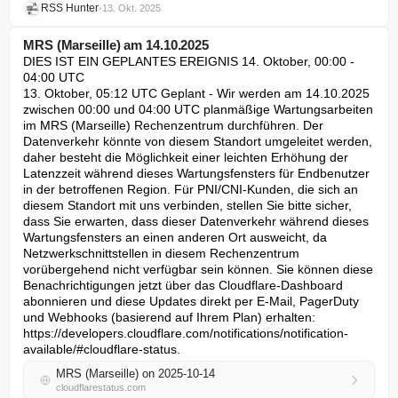
RSS Hunter
•
13. Okt. 2025
MRS (Marseille) am 14.10.2025
DIES IST EIN GEPLANTES EREIGNIS 14. Oktober, 00:00 - 
04:00 UTC

13. Oktober, 05:12 UTC Geplant - Wir werden am 14.10.2025 
zwischen 00:00 und 04:00 UTC planmäßige Wartungsarbeiten 
im MRS (Marseille) Rechenzentrum durchführen. Der 
Datenverkehr könnte von diesem Standort umgeleitet werden, 
daher besteht die Möglichkeit einer leichten Erhöhung der 
Latenzzeit während dieses Wartungsfensters für Endbenutzer 
in der betroffenen Region. Für PNI/CNI-Kunden, die sich an 
diesem Standort mit uns verbinden, stellen Sie bitte sicher, 
dass Sie erwarten, dass dieser Datenverkehr während dieses 
Wartungsfensters an einen anderen Ort ausweicht, da 
Netzwerkschnittstellen in diesem Rechenzentrum 
vorübergehend nicht verfügbar sein können. Sie können diese 
Benachrichtigungen jetzt über das Cloudflare-Dashboard 
abonnieren und diese Updates direkt per E-Mail, PagerDuty 
und Webhooks (basierend auf Ihrem Plan) erhalten: 
https://developers.cloudflare.com/notifications/notification-
available/#cloudflare-status.
MRS (Marseille) on 2025-10-14
cloudflarestatus.com