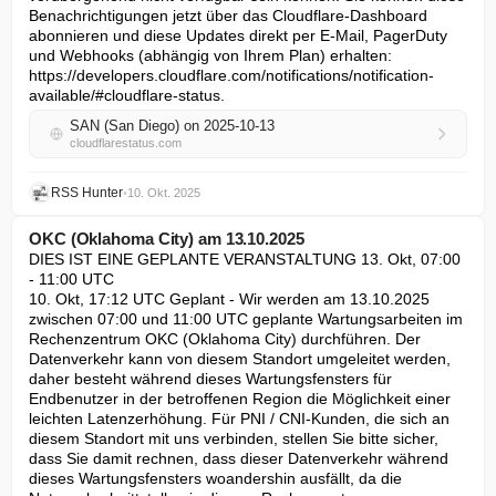
Benachrichtigungen jetzt über das Cloudflare-Dashboard 
abonnieren und diese Updates direkt per E-Mail, PagerDuty 
und Webhooks (abhängig von Ihrem Plan) erhalten: 
https://developers.cloudflare.com/notifications/notification-
available/#cloudflare-status.
SAN (San Diego) on 2025-10-13
cloudflarestatus.com
RSS Hunter
•
10. Okt. 2025
OKC (Oklahoma City) am 13.10.2025
DIES IST EINE GEPLANTE VERANSTALTUNG 13. Okt, 07:00 
- 11:00 UTC

10. Okt, 17:12 UTC Geplant - Wir werden am 13.10.2025 
zwischen 07:00 und 11:00 UTC geplante Wartungsarbeiten im 
Rechenzentrum OKC (Oklahoma City) durchführen. Der 
Datenverkehr kann von diesem Standort umgeleitet werden, 
daher besteht während dieses Wartungsfensters für 
Endbenutzer in der betroffenen Region die Möglichkeit einer 
leichten Latenzerhöhung. Für PNI / CNI-Kunden, die sich an 
diesem Standort mit uns verbinden, stellen Sie bitte sicher, 
dass Sie damit rechnen, dass dieser Datenverkehr während 
dieses Wartungsfensters woandershin ausfällt, da die 