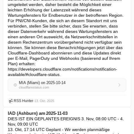
umgeleitet werden, daher besteht die Möglichkeit einer 
leichten Erhöhung der Latenzzeit während dieses 
Wartungsfensters für Endbenutzer in der betroffenen Region. 
Für PNI/CNI-Kunden, die sich an diesem Standort mit uns 
verbinden, stellen Sie bitte sicher, dass Sie erwarten, dass 
dieser Datenverkehr während dieses Wartungsfensters an 
einen anderen Ort ausweicht, da Netzwerkschnittstellen in 
diesem Rechenzentrum vorübergehend nicht verfügbar sein 
können. Sie können diese Benachrichtigungen jetzt über das 
Cloudflare-Dashboard abonnieren und diese Updates direkt 
per E-Mail, PagerDuty und Webhooks (basierend auf Ihrem 
Plan) erhalten: 
https://developers.cloudflare.com/notifications/notification-
available/#cloudflare-status.
MIA (Miami) on 2025-10-14
cloudflarestatus.com
RSS Hunter
•
13. Okt. 2025
IAD (Ashburn) am 2025-11-03
DIES IST EIN GEPLANTES EREIGNIS 3. Nov, 08:00 UTC - 4. 
Nov, 09:00 UTC

13. Okt, 17:14 UTC Geplant - Wir werden planmäßige 