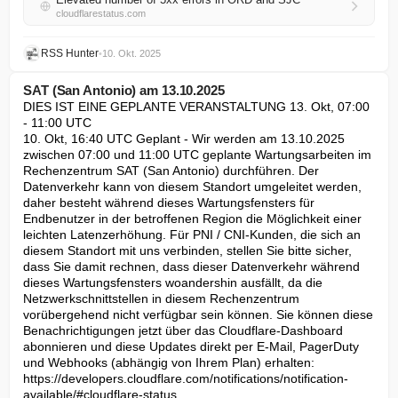
cloudflarestatus.com
RSS Hunter
•
10. Okt. 2025
SAT (San Antonio) am 13.10.2025
DIES IST EINE GEPLANTE VERANSTALTUNG 13. Okt, 07:00 
- 11:00 UTC

10. Okt, 16:40 UTC Geplant - Wir werden am 13.10.2025 
zwischen 07:00 und 11:00 UTC geplante Wartungsarbeiten im 
Rechenzentrum SAT (San Antonio) durchführen. Der 
Datenverkehr kann von diesem Standort umgeleitet werden, 
daher besteht während dieses Wartungsfensters für 
Endbenutzer in der betroffenen Region die Möglichkeit einer 
leichten Latenzerhöhung. Für PNI / CNI-Kunden, die sich an 
diesem Standort mit uns verbinden, stellen Sie bitte sicher, 
dass Sie damit rechnen, dass dieser Datenverkehr während 
dieses Wartungsfensters woandershin ausfällt, da die 
Netzwerkschnittstellen in diesem Rechenzentrum 
vorübergehend nicht verfügbar sein können. Sie können diese 
Benachrichtigungen jetzt über das Cloudflare-Dashboard 
abonnieren und diese Updates direkt per E-Mail, PagerDuty 
und Webhooks (abhängig von Ihrem Plan) erhalten: 
https://developers.cloudflare.com/notifications/notification-
available/#cloudflare-status.