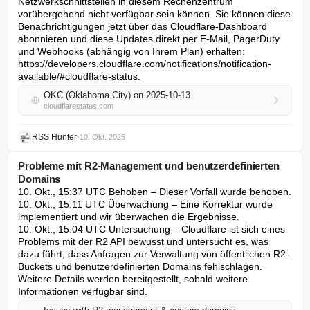
Netzwerkschnittstellen in diesem Rechenzentrum 
vorübergehend nicht verfügbar sein können. Sie können diese 
Benachrichtigungen jetzt über das Cloudflare-Dashboard 
abonnieren und diese Updates direkt per E-Mail, PagerDuty 
und Webhooks (abhängig von Ihrem Plan) erhalten: 
https://developers.cloudflare.com/notifications/notification-
available/#cloudflare-status.
OKC (Oklahoma City) on 2025-10-13
cloudflarestatus.com
RSS Hunter
•
10. Okt. 2025
Probleme mit R2-Management und benutzerdefinierten
Domains
10. Okt., 15:37 UTC Behoben – Dieser Vorfall wurde behoben.

10. Okt., 15:11 UTC Überwachung – Eine Korrektur wurde 
implementiert und wir überwachen die Ergebnisse.

10. Okt., 15:04 UTC Untersuchung – Cloudflare ist sich eines 
Problems mit der R2 API bewusst und untersucht es, was 
dazu führt, dass Anfragen zur Verwaltung von öffentlichen R2-
Buckets und benutzerdefinierten Domains fehlschlagen. 
Weitere Details werden bereitgestellt, sobald weitere 
Informationen verfügbar sind.