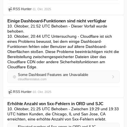
RSS Hunter
•
11. Okt. 2025
Einige Dashboard-Funktionen sind nicht verfügbar
10. Oktober, 21:52 UTC Behoben - Dieser Vorfall wurde 
behoben.

10. Oktober, 20:44 UTC Untersuchung - Cloudflare ist sich 
eines Problems bewusst, bei dem einige Dashboard-
Funktionen fehlen oder Benutzer auf ältere Dashboard-
Oberflächen stoßen. Diese Probleme beeinträchtigen nicht die 
Bereitstellung zwischengespeicherter Dateien über das 
Cloudflare CDN oder andere Sicherheitsfunktionen am 
Cloudflare Edge.
Some Dashboard Features are Unavailable
cloudflarestatus.com
RSS Hunter
•
10. Okt. 2025
Erhöhte Anzahl von 5xx-Fehlern in ORD und SJC
10. Oktober, 21:25 UTC Behoben - Zwischen 19:29 und 19:33 
UTC hätten Kunden, die Chicago, IL und San Jose, CA 
erreichten, eine erhöhte Anzahl von 5xx-Fehlern erlebt.
Elevated number of 5xx errors in ORD and SJC