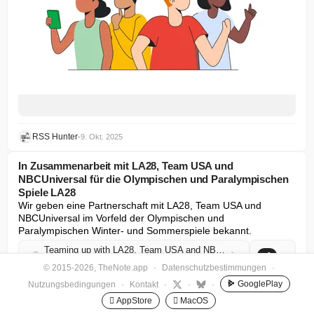
RSS Hunter
•
9. Okt. 2025
In Zusammenarbeit mit LA28, Team USA und
NBCUniversal für die Olympischen und Paralympischen
Spiele LA28
Wir geben eine Partnerschaft mit LA28, Team USA und 
NBCUniversal im Vorfeld der Olympischen und 
Paralympischen Winter- und Sommerspiele bekannt.
Teaming up with LA28, Team USA and NBCUniversal for the LA28 Olympic and Paralympic Games
+1
blog.google
© 2015-2026, TheNote.app
·
Datenschutzbestimmungen
·
GooglePlay
Nutzungsbedingungen
·
Kontakt
·
·
·
RSS Hunter
•
8. Okt. 2025
 AppStore
 MacOS