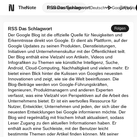

TheNote
RSS Das Schlagwort
Produkte
Agenten
Deutsch
GooglePlay
AppStor
RSS Das Schlagwort
Folgen
Der Google Blog ist die offizielle Quelle für Neuigkeiten und 
Erkenntnisse direkt von Google. Er dient als Plattform, auf der 
Google Updates zu seinen Produkten, Dienstleistungen, 
Initiativen und Unternehmenskultur mit der Öffentlichkeit teilt. 
Der Blog enthält eine Vielzahl von Artikeln, Videos und 
Infografiken zu Themen wie künstliche Intelligenz, Suche, 
Android, Cloud-Computing, Nachhaltigkeit und vielem mehr. Er 
bietet einen Blick hinter die Kulissen von Googles neuesten 
Innovationen und zeigt, wie sie die Welt beeinflussen. Die 
Blog-Beiträge werden von Google-Führungskräften, 
Ingenieuren, Produktmanagern und anderen Experten 
verfasst, was eine Vielzahl von Perspektiven auf die Arbeit des 
Unternehmens bietet. Er ist ein wertvolles Ressource für 
Nutzer, Entwickler, Unternehmen und jeden, der sich über die 
neuesten Entwicklungen bei Google informieren möchte. Der 
Blog wird regelmäßig mit frischem Inhalt aktualisiert, sodass 
Leser Zugang zu den aktuellen Informationen haben. Er 
enthält auch eine Suchleiste, mit der Benutzer leicht 
bestimmte Themen oder Artikel finden können. Mit seiner 