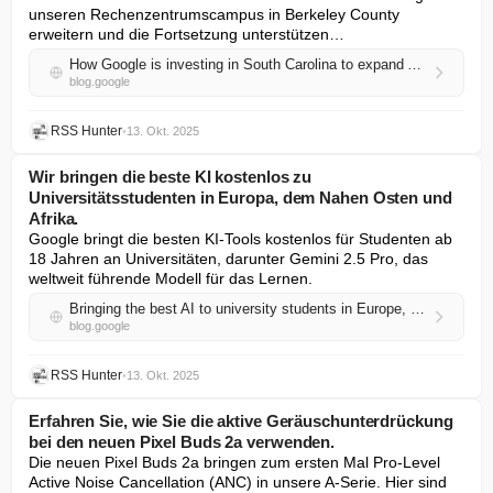
unseren Rechenzentrumscampus in Berkeley County 
erweitern und die Fortsetzung unterstützen…
How Google is investing in South Carolina to expand AI infrastructure and support local workforce programs.
blog.google
RSS Hunter
•
13. Okt. 2025
Wir bringen die beste KI kostenlos zu
Universitätsstudenten in Europa, dem Nahen Osten und
Afrika.
Google bringt die besten KI-Tools kostenlos für Studenten ab 
18 Jahren an Universitäten, darunter Gemini 2.5 Pro, das 
weltweit führende Modell für das Lernen.
Bringing the best AI to university students in Europe, the Middle East, and Africa, at no cost
blog.google
RSS Hunter
•
13. Okt. 2025
Erfahren Sie, wie Sie die aktive Geräuschunterdrückung
bei den neuen Pixel Buds 2a verwenden.
Die neuen Pixel Buds 2a bringen zum ersten Mal Pro-Level 
Active Noise Cancellation (ANC) in unsere A-Serie. Hier sind 