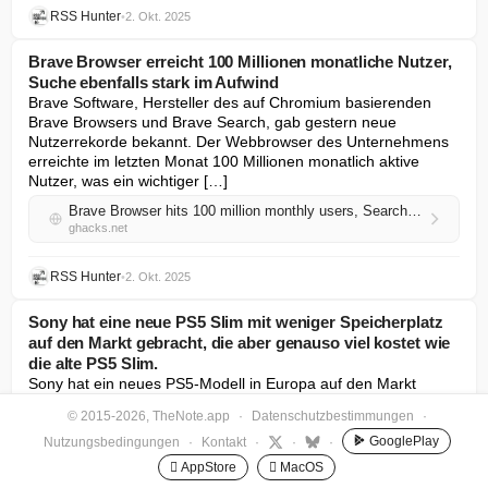
RSS Hunter
•
2. Okt. 2025
Brave Browser erreicht 100 Millionen monatliche Nutzer,
Suche ebenfalls stark im Aufwind
Brave Software, Hersteller des auf Chromium basierenden 
Brave Browsers und Brave Search, gab gestern neue 
Nutzerrekorde bekannt. Der Webbrowser des Unternehmens 
erreichte im letzten Monat 100 Millionen monatlich aktive 
Nutzer, was ein wichtiger […]
Brave Browser hits 100 million monthly users, Search also surging
ghacks.net
RSS Hunter
•
2. Okt. 2025
Sony hat eine neue PS5 Slim mit weniger Speicherplatz
auf den Markt gebracht, die aber genauso viel kostet wie
die alte PS5 Slim.
Sony hat ein neues PS5-Modell in Europa auf den Markt 
gebracht. Es hat weniger Speicherplatz als die PS5 Slim, 
© 2015-2026, TheNote.app
·
Datenschutzbestimmungen
·
kostet aber genauso viel. Sie haben richtig gelesen. 
Willkommen in der Welt der bizarren Konsolen […]
GooglePlay
Nutzungsbedingungen
·
Kontakt
·
·
·
 AppStore
 MacOS
Sony has launched a new PS5 Slim with less storage, but it costs the same as the old PS5 Slim