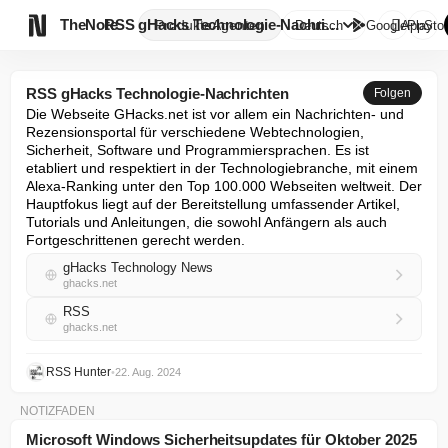

TheNote
RSS gHacks Technologie-Nachric...
Produkte
Agenten
Deutsch
GooglePlay
AppStor
RSS gHacks Technologie-Nachrichten
Folgen
Die Webseite GHacks.net ist vor allem ein Nachrichten- und 
Rezensionsportal für verschiedene Webtechnologien, 
Sicherheit, Software und Programmiersprachen. Es ist 
etabliert und respektiert in der Technologiebranche, mit einem 
Alexa-Ranking unter den Top 100.000 Webseiten weltweit. Der 
Hauptfokus liegt auf der Bereitstellung umfassender Artikel, 
Tutorials und Anleitungen, die sowohl Anfängern als auch 
Fortgeschrittenen gerecht werden.
gHacks Technology News
ghacks.net
RSS
ghacks.net
RSS Hunter
•
22. Aug. 2024
NOTIZFADEN
Microsoft Windows Sicherheitsupdates für Oktober 2025