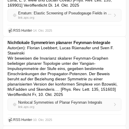
Luna, E. J. Mele und Lucian Covaci [Phys. Rev. Lett. 135, 
169901] Veröffentlicht Di. 14. Okt. 2025
Erratum: Elastic Screening of Pseudogauge Fields in Graphene [Phys. Rev. Lett. 134, 046404 (2025)]
link.aps.org
RSS Hunter
•
14. Okt. 2025
Nichtlokale Symmetrien planarer Feynman-Integrale
Autor(en): Florian Loebbert, Lucas Rüenaufer und Sven F. 
Stawinski

Wir beweisen die Invarianz skalarer Feynman-Graphen 
beliebiger planarer Topologie unter der Yangian-
Impulssymmetrie der Stufe eins, gegeben bestimmte 
Einschränkungen der Propagator-Potenzen. Der Beweis 
beruht auf der Beziehung dieser Symmetrie zu einer 
planarisierten Version der konformen Simplexe von Bzowski, 
McFadden und Skenderis.… [Phys. Rev. Lett. 135, 151603] 
Veröffentlicht Fr, 10. Okt. 2025
Nonlocal Symmetries of Planar Feynman Integrals
link.aps.org
RSS Hunter
•
10. Okt. 2025