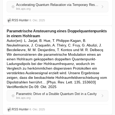
Accelerating Quantum Relaxation via Temporary Reset: A Mpemba-Inspired Approach
link.aps.org
RSS Hunter
•
9. Okt. 2025
Parametrische Ansteuerung eines Doppelquantenpunkts
in einem Hohlraum
Autor(en): L. Jarjat, B. Hue, T. Philippe-Kagan, B. 
Neukelmance, J. Craquelin, A. Théry, C. Fruy, G. Abulizi, J. 
Becdelievre, M. M. Desjardins, T. Kontos und M. R. Delbecq

Wir demonstrieren die parametrische Modulation eines an 
einen Hohlraum gekoppelten doppelten Quantenpunkt-
Ladungsdipols bei der Hohlraumfrequenz, wodurch im 
Vergleich zu herkömmlichen dispersiven Protokollen ein 
verstärktes Auslesesignal erzielt wird. Unsere Ergebnisse 
zeigen, dass die beobachtete Hohlraumfeldverschiebung vom 
Dipolstrahlen herrührt… [Phys. Rev. Lett. 135, 153603] 
Veröffentlicht Do 09. Okt. 2025
Parametric Drive of a Double Quantum Dot in a Cavity
link.aps.org
RSS Hunter
•
9. Okt. 2025