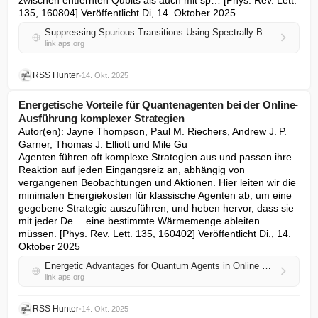
zwischen entfernten Qubits als auch mit sp… [Phys. Rev. Lett. 
135, 160804] Veröffentlicht Di, 14. Oktober 2025
Suppressing Spurious Transitions Using Spectrally Balanced Pulse
link.aps.org
RSS Hunter
•
14. Okt. 2025
Energetische Vorteile für Quantenagenten bei der Online-
Ausführung komplexer Strategien
Autor(en): Jayne Thompson, Paul M. Riechers, Andrew J. P. 
Garner, Thomas J. Elliott und Mile Gu

Agenten führen oft komplexe Strategien aus und passen ihre 
Reaktion auf jeden Eingangsreiz an, abhängig von 
vergangenen Beobachtungen und Aktionen. Hier leiten wir die 
minimalen Energiekosten für klassische Agenten ab, um eine 
gegebene Strategie auszuführen, und heben hervor, dass sie 
mit jeder De… eine bestimmte Wärmemenge ableiten 
müssen. [Phys. Rev. Lett. 135, 160402] Veröffentlicht Di., 14. 
Oktober 2025
Energetic Advantages for Quantum Agents in Online Execution of Complex Strategies
link.aps.org
RSS Hunter
•
14. Okt. 2025