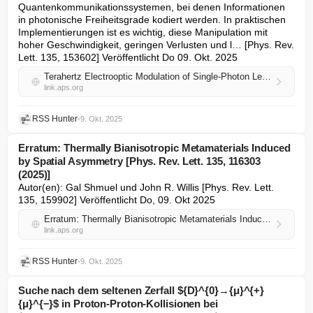
Quantenkommunikationssystemen, bei denen Informationen 
in photonische Freiheitsgrade kodiert werden. In praktischen 
Implementierungen ist es wichtig, diese Manipulation mit 
hoher Geschwindigkeit, geringen Verlusten und l… [Phys. Rev. 
Lett. 135, 153602] Veröffentlicht Do 09. Okt. 2025
Terahertz Electrooptic Modulation of Single-Photon Level Pulses
link.aps.org
RSS Hunter
•
9. Okt. 2025
Erratum: Thermally Bianisotropic Metamaterials Induced
by Spatial Asymmetry [Phys. Rev. Lett. 135, 116303
(2025)]
Autor(en): Gal Shmuel und John R. Willis [Phys. Rev. Lett. 
135, 159902] Veröffentlicht Do, 09. Okt 2025
Erratum: Thermally Bianisotropic Metamaterials Induced by Spatial Asymmetry [Phys. Rev. Lett. 135, 116303 (2025)]
link.aps.org
RSS Hunter
•
9. Okt. 2025
Suche nach dem seltenen Zerfall ${D}^{0}→{μ}^{+}
{μ}^{−}$ in Proton-Proton-Kollisionen bei