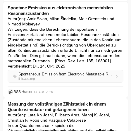
Spontane Emission aus elektronischen metastabilen
Resonanzzuständen
Autor(en): Amir Sivan, Milan Šindelka, Meir Orenstein und 
Nimrod Moiseyev

Wir zeigen, dass die Berechnung der spontanen 
Emissionszerfallsrate von metastabilen Resonanzzuständen 
(Zustände mit endlichen Lebensdauern, die in das Kontinuum 
eingebettet sind) die Berücksichtigung von Übergängen zu 
allen Kontinuumszuständen erfordert, nicht nur zu niedrigeren 
Zuständen. Dies gilt auch dann, wenn die Lebensdauern des 
metastabilen Zustands… [Phys. Rev. Lett. 135, 163001] 
Veröffentlicht Di., 14. Okt. 2025
Spontaneous Emission from Electronic Metastable Resonance States
link.aps.org
RSS Hunter
•
14. Okt. 2025
Messung der vollständigen Zählstatistik in einem
Quantensimulator mit gefangenen Ionen
Autor(en): Lata Kh Joshi, Filiberto Ares, Manoj K. Joshi, 
Christian F. Roos und Pasquale Calabrese

In der Quantenmechanik spielen die 
Wahrscheinlichkeitsverteilungsfunktion und die vollständige 