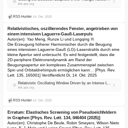
link.aps.org
RSS Hunter
•
14. Okt. 2025
Relativistisches, oszillierendes Fenster, angetrieben von
einem intensiven Laguerre-Gauß-Laserpuls
Autor(en): Yao Meng, Runze Li und Longqing Yi

Die Erzeugung höherer Harmonischer durch die Beugung 
eines intensiven Laguerre-Gauß (LG)-Laserstrahls durch eine 
kleine Apertur wird untersucht. Es wird festgestellt, dass die 
2D-periphere Elektronendynamik am Rand der 
Beugungsapertur ein komplexes Zusammenspiel zwischen 
Spin und Orbitaldrehimpuls ermöglichen kann… [Phys. Rev. 
Lett. 135, 165001] Veröffentlicht Di, 14. Okt. 2025
Relativistic Oscillating Window Driven by an Intense Laguerre-Gaussian Laser Pulse
link.aps.org
RSS Hunter
•
14. Okt. 2025
Erratum: Elastisches Screening von Pseudoeichfeldern
in Graphen [Phys. Rev. Lett. 134, 046404 (2025)]
Autor(en): Christophe De Beule, Robin Smeyers, Wilson Nieto 