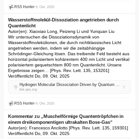
RSS Hunter
•
9. Okt. 2025
Wasserstoffmolekül-Dissoziation angetrieben durch
Quantenlicht
Autor(en): Xiaoxiao Long, Peizeng Li und Yunquan Liu

Wir untersuchen die Dissoziationsdynamik von 
Wasserstoffmolekülionen, die durch nichtklassisches Licht 
angetrieben werden, indem wir die zeitabhängige 
Schrödinger-Gleichung lösen. Das treibende Feld besteht aus 
horizontal polarisiertem kohärentem 400 nm Licht und vertikal 
polarisiertem gequetschtem 800 nm Quantenlicht. Unsere 
Ergebnisse zeigen… [Phys. Rev. Lett. 135, 153201] 
Veröffentlicht Do, 09. Okt. 2025
Hydrogen Molecular Dissociation Driven by Quantum Light
link.aps.org
RSS Hunter
•
9. Okt. 2025
Kommentar zu „Muschelförmige Quantentröpfchen in
einem dreikomponentigen ultrakalten Bose-Gas“
Autor(en): Francesco Ancilotto [Phys. Rev. Lett. 135, 159301] 
Veröffentlicht Do, 09. Okt. 2025