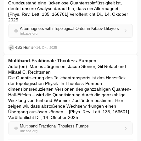
Grundzustand eine lückenlose Quantenspinflüssigkeit ist, 
deutet unsere Analyse darauf hin, dass ein Altermagnet... 
[Phys. Rev. Lett. 135, 166701] Veröffentlicht Di., 14. Oktober 
2025
Altermagnets with Topological Order in Kitaev Bilayers
link.aps.org
RSS Hunter
•
14. Okt. 2025
Multiband-Fraktionale Thouless-Pumpen
Autor(en): Marius Jürgensen, Jacob Steiner, Gil Refael und 
Mikael C. Rechtsman

Die Quantisierung des Teilchentransports ist das Herzstück 
der topologischen Physik. In Thouless-Pumpen – 
dimensionsreduzierten Versionen des ganzzahligen Quanten-
Hall-Effekts – wird die Quantisierung durch die ganzzahlige 
Wicklung von Einband-Wannier-Zuständen bestimmt. Hier 
zeigen wir, dass abstoßende Wechselwirkungen einen 
Übergang auslösen können… [Phys. Rev. Lett. 135, 166601] 
Veröffentlicht Di., 14. Oktober 2025
Multiband Fractional Thouless Pumps
link.aps.org