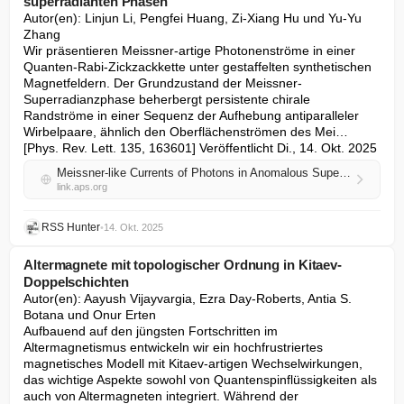
superradianten Phasen
Autor(en): Linjun Li, Pengfei Huang, Zi-Xiang Hu und Yu-Yu 
Zhang

Wir präsentieren Meissner-artige Photonenströme in einer 
Quanten-Rabi-Zickzackkette unter gestaffelten synthetischen 
Magnetfeldern. Der Grundzustand der Meissner-
Superradianzphase beherbergt persistente chirale 
Randströme in einer Sequenz der Aufhebung antiparalleler 
Wirbelpaare, ähnlich den Oberflächenströmen des Mei… 
[Phys. Rev. Lett. 135, 163601] Veröffentlicht Di., 14. Okt. 2025
Meissner-like Currents of Photons in Anomalous Superradiant Phases
link.aps.org
RSS Hunter
•
14. Okt. 2025
Altermagnete mit topologischer Ordnung in Kitaev-
Doppelschichten
Autor(en): Aayush Vijayvargia, Ezra Day-Roberts, Antia S. 
Botana und Onur Erten

Aufbauend auf den jüngsten Fortschritten im 
Altermagnetismus entwickeln wir ein hochfrustriertes 
magnetisches Modell mit Kitaev-artigen Wechselwirkungen, 
das wichtige Aspekte sowohl von Quantenspinflüssigkeiten als 
auch von Altermagneten integriert. Während der 