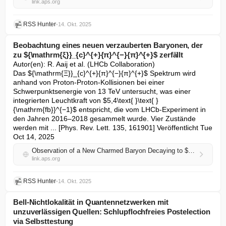
link.aps.org
RSS Hunter
•
14. Okt. 2025
Beobachtung eines neuen verzauberten Baryonen, der
zu ${\mathrm{ξ}}_{c}^{+}{π}^{−}{π}^{+}$ zerfällt
Autor(en): R. Aaij et al. (LHCb Collaboration) 

Das ${\mathrm{Ξ}}_{c}^{+}{π}^{−}{π}^{+}$ Spektrum wird 
anhand von Proton-Proton-Kollisionen bei einer 
Schwerpunktsenergie von 13 TeV untersucht, was einer 
integrierten Leuchtkraft von $5,4\text{ }\text{ }
{\mathrm{fb}}^{−1}$ entspricht, die vom LHCb-Experiment in 
den Jahren 2016–2018 gesammelt wurde. Vier Zustände 
werden mit ... [Phys. Rev. Lett. 135, 161901] Veröffentlicht Tue 
Oct 14, 2025
Observation of a New Charmed Baryon Decaying to ${\mathrm{Ξ}}_{c}^{+}{π}^{−}{π}^{+}$
link.aps.org
RSS Hunter
•
14. Okt. 2025
Bell-Nichtlokalität in Quantennetzwerken mit
unzuverlässigen Quellen: Schlupflochfreies Postelection
via Selbsttestung