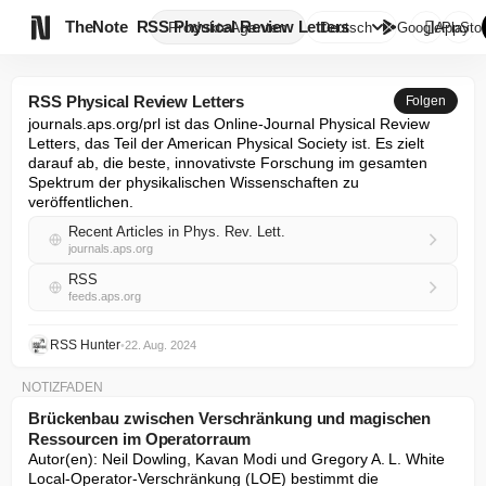

TheNote
RSS Physical Review Letters
Produkte
Agenten
Deutsch
GooglePlay
AppStor
RSS Physical Review Letters
Folgen
journals.aps.org/prl ist das Online-Journal Physical Review 
Letters, das Teil der American Physical Society ist. Es zielt 
darauf ab, die beste, innovativste Forschung im gesamten 
Spektrum der physikalischen Wissenschaften zu 
veröffentlichen.
Recent Articles in Phys. Rev. Lett.
journals.aps.org
RSS
feeds.aps.org
RSS Hunter
•
22. Aug. 2024
NOTIZFADEN
Brückenbau zwischen Verschränkung und magischen
Ressourcen im Operatorraum
Autor(en): Neil Dowling, Kavan Modi und Gregory A. L. White

Local-Operator-Verschränkung (LOE) bestimmt die 