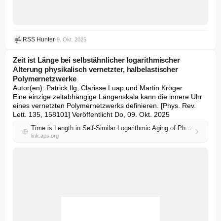
RSS Hunter
•
9. Okt. 2025
Zeit ist Länge bei selbstähnlicher logarithmischer
Alterung physikalisch vernetzter, halbelastischer
Polymernetzwerke
Autor(en): Patrick Ilg, Clarisse Luap und Martin Kröger

Eine einzige zeitabhängige Längenskala kann die innere Uhr 
eines vernetzten Polymernetzwerks definieren. [Phys. Rev. 
Lett. 135, 158101] Veröffentlicht Do, 09. Okt. 2025
Time is Length in Self-Similar Logarithmic Aging of Physically Cross-Linked Semiflexible Polymer Networks
link.aps.org