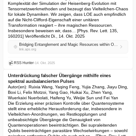
Komplexität der Simulation der Heisenberg-Evolution mit 
Tensornetzwerkmethoden und bezeugt das Vielteilchen-Chaos 
für lokale Dynamiken. Wir zeigen, dass LOE auch empfindlich 
auf die Nicht-Clifford-Eigenschaft einer unitären 
Transformation reagiert – ihre magischen Ressourcen. 
Insbesondere beweisen wir, dass… [Phys. Rev. Lett. 135, 
160201] Veröffentlicht Di., 14. Okt. 2025
Bridging Entanglement and Magic Resources within Operator Space
link.aps.org
RSS Hunter
•
14. Okt. 2025
Unterdrückung falscher Übergänge mithilfe eines
spektral ausbalancierten Pulses
Autor(en): Ruixia Wang, Yaqing Feng, Yujia Zhang, Jiayu Ding, 
Boxi Li, Felix Motzoi, Yang Gao, Huikai Xu, Zhen Yang, 
Wuerkaixi Nuerbolati, Haifeng Yu, Weijie Sun und Fei Yan

Die Erzielung einer präzisen Kontrolle über Quantensysteme 
stellt eine erhebliche Herausforderung dar, insbesondere in 
Vielteilchen-Anordnungen, wo Restkopplungen und 
unbeabsichtigte Übergänge die Genauigkeit von 
Quantenoperationen beeinträchtigen. Bei supraleitenden 
Qubits beeinträchtigen parasitäre Wechselwirkungen – sowohl 