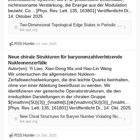
nichtresonante Verstärkung, die Energie aus der Modulation 
bezieht. Co… [Phys. Rev. Lett. 135, 163801] Veröffentlicht Di., 
14. Oktober 2025
Two-Dimensional Topological Edge States in Periodic Space-Time Interfaces
link.aps.org
RSS Hunter
•
14. Okt. 2025
Neue chirale Strukturen für baryonenzahlverletzende
Nukleonenzerfälle
Autor(en): Yi Liao, Xiao-Dong Ma und Hao-Lin Wang

Wir untersuchen die allgemeinsten Nukleon-
Zerfallswechselwirkungen, die drei leichte Quarks beinhalten, 
ohne von einer Ableitung beeinflusst zu werden. Wir 
identifizieren vier generische Operatorstrukturen, die den 
irreduziblen Darstellungen in der chiralen Gruppe 
${\mathrm{SU}(3)}_{\mathtt{L}}⊗{\mathrm{SU}(3)}_{\matht… 
[Phys. Rev. Lett. 135, 161801] Veröffentlicht Di., 14. Okt. 2025
New Chiral Structures for Baryon Number Violating Nucleon Decays
link.aps.org
RSS Hunter
•
14. Okt. 2025