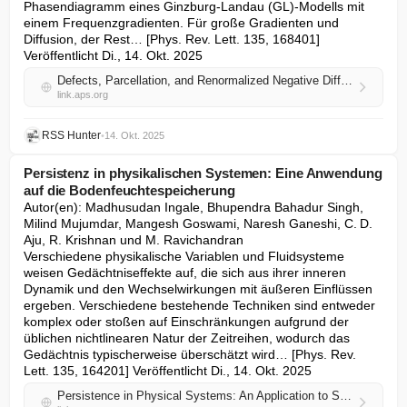
Phasendiagramm eines Ginzburg-Landau (GL)-Modells mit 
einem Frequenzgradienten. Für große Gradienten und 
Diffusion, der Rest… [Phys. Rev. Lett. 135, 168401] 
Veröffentlicht Di., 14. Okt. 2025
Defects, Parcellation, and Renormalized Negative Diffusivities in Nonhomogeneous Oscillatory Media
link.aps.org
RSS Hunter
•
14. Okt. 2025
Persistenz in physikalischen Systemen: Eine Anwendung
auf die Bodenfeuchtespeicherung
Autor(en): Madhusudan Ingale, Bhupendra Bahadur Singh, 
Milind Mujumdar, Mangesh Goswami, Naresh Ganeshi, C. D. 
Aju, R. Krishnan und M. Ravichandran

Verschiedene physikalische Variablen und Fluidsysteme 
weisen Gedächtniseffekte auf, die sich aus ihrer inneren 
Dynamik und den Wechselwirkungen mit äußeren Einflüssen 
ergeben. Verschiedene bestehende Techniken sind entweder 
komplex oder stoßen auf Einschränkungen aufgrund der 
üblichen nichtlinearen Natur der Zeitreihen, wodurch das 
Gedächtnis typischerweise überschätzt wird… [Phys. Rev. 
Lett. 135, 164201] Veröffentlicht Di., 14. Okt. 2025
Persistence in Physical Systems: An Application to Soil Moisture Memory