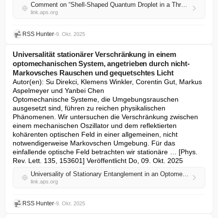
Comment on “Shell-Shaped Quantum Droplet in a Three-Component Ultracold Bose Gas”
link.aps.org
RSS Hunter
•
9. Okt. 2025
Universalität stationärer Verschränkung in einem
optomechanischen System, angetrieben durch nicht-
Markovsches Rauschen und gequetschtes Licht
Autor(en): Su Direkci, Klemens Winkler, Corentin Gut, Markus 
Aspelmeyer und Yanbei Chen

Optomechanische Systeme, die Umgebungsrauschen 
ausgesetzt sind, führen zu reichen physikalischen 
Phänomenen. Wir untersuchen die Verschränkung zwischen 
einem mechanischen Oszillator und dem reflektierten 
kohärenten optischen Feld in einer allgemeinen, nicht 
notwendigerweise Markovschen Umgebung. Für das 
einfallende optische Feld betrachten wir stationäre … [Phys. 
Rev. Lett. 135, 153601] Veröffentlicht Do, 09. Okt. 2025
Universality of Stationary Entanglement in an Optomechanical System Driven by Non-Markovian Noise and Squeezed Light
link.aps.org
RSS Hunter
•
9. Okt. 2025