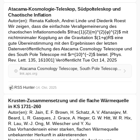
Atacama-Kosmologie-Teleskop, Südpolteleskop und
Chaotische Inflation
Autor(en): Renata Kallosh, Andrei Linde und Diederik Roest 

Wir zeigen, dass die einfachste Verallgemeinerung des 
chaotischen Inflationsmodells $\frac{1}{2}{m}^{2}{φ}^{2}$ mit 
nichtminimaler Kopplung an die Gravitation $(1+φ)R$ eine 
gute Übereinstimmung mit den Ergebnissen der letzten 
Datenveröffentlichung des Atacama Cosmology Telescope und 
des South Pole Telescope mit $r≈{10}^{−2}$ bietet. [Phys. 
Rev. Lett. 135, 161001] Veröffentlicht Tue Oct 14, 2025
Atacama Cosmology Telescope, South Pole Telescope, and Chaotic Inflation
link.aps.org
RSS Hunter
•
14. Okt. 2025
Krusten-Zusammensetzung und die flache Wärmequelle
in KS 1731–260
Autor(en): R. Jain, E. F. Brown, H. Schatz, A. V. Afanasjev, M. 
Beard, L. R. Gasques, J. Grace, A. Heger, G. W. Hitt, W. R. Hix, 
R. Lau, W.-J. Ong, M. Wiescher und Y. Xu

Das Vorhandensein einer starken, flachen Wärmequelle 
unbekannter Herkunft in akkretierenden 