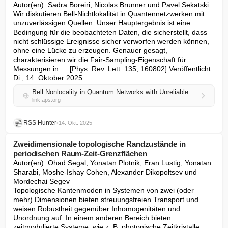
Autor(en): Sadra Boreiri, Nicolas Brunner und Pavel Sekatski

Wir diskutieren Bell-Nichtlokalität in Quantennetzwerken mit 
unzuverlässigen Quellen. Unser Hauptergebnis ist eine 
Bedingung für die beobachteten Daten, die sicherstellt, dass 
nicht schlüssige Ereignisse sicher verworfen werden können, 
ohne eine Lücke zu erzeugen. Genauer gesagt, 
charakterisieren wir die Fair-Sampling-Eigenschaft für 
Messungen in … [Phys. Rev. Lett. 135, 160802] Veröffentlicht 
Di., 14. Oktober 2025
Bell Nonlocality in Quantum Networks with Unreliable Sources: Loophole-Free Postelection via Self-Testing
link.aps.org
RSS Hunter
•
14. Okt. 2025
Zweidimensionale topologische Randzustände in
periodischen Raum-Zeit-Grenzflächen
Autor(en): Ohad Segal, Yonatan Plotnik, Eran Lustig, Yonatan 
Sharabi, Moshe-Ishay Cohen, Alexander Dikopoltsev und 
Mordechai Segev

Topologische Kantenmoden in Systemen von zwei (oder 
mehr) Dimensionen bieten streuungsfreien Transport und 
weisen Robustheit gegenüber Inhomogenitäten und 
Unordnung auf. In einem anderen Bereich bieten 
zeitmodulierte Systeme, wie z. B. photonische Zeitkristalle, 