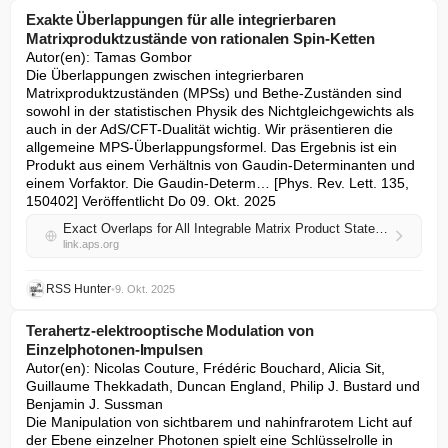
Exakte Überlappungen für alle integrierbaren
Matrixproduktzustände von rationalen Spin-Ketten
Autor(en): Tamas Gombor

Die Überlappungen zwischen integrierbaren 
Matrixproduktzuständen (MPSs) und Bethe-Zuständen sind 
sowohl in der statistischen Physik des Nichtgleichgewichts als 
auch in der AdS/CFT-Dualität wichtig. Wir präsentieren die 
allgemeine MPS-Überlappungsformel. Das Ergebnis ist ein 
Produkt aus einem Verhältnis von Gaudin-Determinanten und 
einem Vorfaktor. Die Gaudin-Determ… [Phys. Rev. Lett. 135, 
150402] Veröffentlicht Do 09. Okt. 2025
Exact Overlaps for All Integrable Matrix Product States of Rational Spin Chains
link.aps.org
RSS Hunter
•
9. Okt. 2025
Terahertz-elektrooptische Modulation von
Einzelphotonen-Impulsen
Autor(en): Nicolas Couture, Frédéric Bouchard, Alicia Sit, 
Guillaume Thekkadath, Duncan England, Philip J. Bustard und 
Benjamin J. Sussman

Die Manipulation von sichtbarem und nahinfrarotem Licht auf 
der Ebene einzelner Photonen spielt eine Schlüsselrolle in 