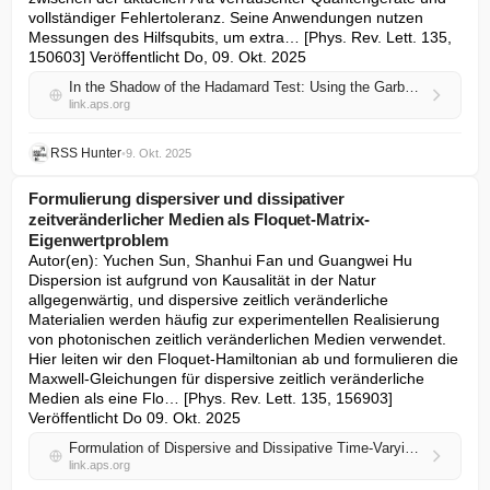
vollständiger Fehlertoleranz. Seine Anwendungen nutzen 
Messungen des Hilfsqubits, um extra… [Phys. Rev. Lett. 135, 
150603] Veröffentlicht Do, 09. Okt. 2025
In the Shadow of the Hadamard Test: Using the Garbage State for Good and Further Modifications
link.aps.org
RSS Hunter
•
9. Okt. 2025
Formulierung dispersiver und dissipativer
zeitveränderlicher Medien als Floquet-Matrix-
Eigenwertproblem
Autor(en): Yuchen Sun, Shanhui Fan und Guangwei Hu

Dispersion ist aufgrund von Kausalität in der Natur 
allgegenwärtig, und dispersive zeitlich veränderliche 
Materialien werden häufig zur experimentellen Realisierung 
von photonischen zeitlich veränderlichen Medien verwendet. 
Hier leiten wir den Floquet-Hamiltonian ab und formulieren die 
Maxwell-Gleichungen für dispersive zeitlich veränderliche 
Medien als eine Flo… [Phys. Rev. Lett. 135, 156903] 
Veröffentlicht Do 09. Okt. 2025
Formulation of Dispersive and Dissipative Time-Varying Media as a Floquet Matrix Eigenproblem
link.aps.org