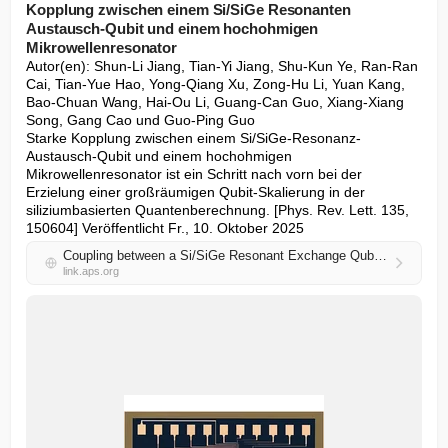
Kopplung zwischen einem Si/SiGe Resonanten
Austausch-Qubit und einem hochohmigen
Mikrowellenresonator
Autor(en): Shun-Li Jiang, Tian-Yi Jiang, Shu-Kun Ye, Ran-Ran 
Cai, Tian-Yue Hao, Yong-Qiang Xu, Zong-Hu Li, Yuan Kang, 
Bao-Chuan Wang, Hai-Ou Li, Guang-Can Guo, Xiang-Xiang 
Song, Gang Cao und Guo-Ping Guo

Starke Kopplung zwischen einem Si/SiGe-Resonanz-
Austausch-Qubit und einem hochohmigen 
Mikrowellenresonator ist ein Schritt nach vorn bei der 
Erzielung einer großräumigen Qubit-Skalierung in der 
siliziumbasierten Quantenberechnung. [Phys. Rev. Lett. 135, 
150604] Veröffentlicht Fr., 10. Oktober 2025
Coupling between a Si/SiGe Resonant Exchange Qubit and a High-Impedance Microwave Resonator
link.aps.org