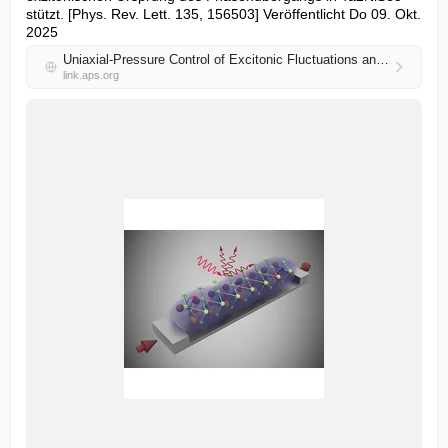
stützt. [Phys. Rev. Lett. 135, 156503] Veröffentlicht Do 09. Okt. 
2025
Uniaxial-Pressure Control of Excitonic Fluctuations and Monoclinic Distortions in ${\mathrm{Ta}}_{2}{\mathrm{NiSe}}_{5}$
link.aps.org