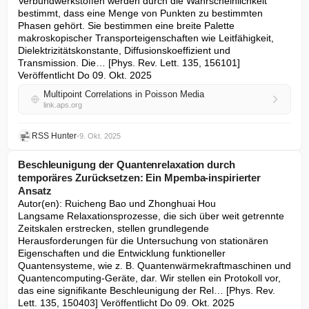
Verbundwerkstoffen werden durch die Wahrscheinlichkeit 
bestimmt, dass eine Menge von Punkten zu bestimmten 
Phasen gehört. Sie bestimmen eine breite Palette 
makroskopischer Transporteigenschaften wie Leitfähigkeit, 
Dielektrizitätskonstante, Diffusionskoeffizient und 
Transmission. Die… [Phys. Rev. Lett. 135, 156101] 
Veröffentlicht Do 09. Okt. 2025
Multipoint Correlations in Poisson Media
link.aps.org
RSS Hunter
•
9. Okt. 2025
Beschleunigung der Quantenrelaxation durch
temporäres Zurücksetzen: Ein Mpemba-inspirierter
Ansatz
Autor(en): Ruicheng Bao und Zhonghuai Hou

Langsame Relaxationsprozesse, die sich über weit getrennte 
Zeitskalen erstrecken, stellen grundlegende 
Herausforderungen für die Untersuchung von stationären 
Eigenschaften und die Entwicklung funktioneller 
Quantensysteme, wie z. B. Quantenwärmekraftmaschinen und 
Quantencomputing-Geräte, dar. Wir stellen ein Protokoll vor, 
das eine signifikante Beschleunigung der Rel… [Phys. Rev. 
Lett. 135, 150403] Veröffentlicht Do 09. Okt. 2025