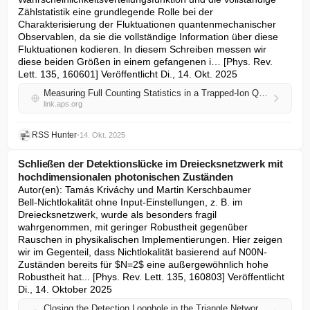
Zählstatistik eine grundlegende Rolle bei der 
Charakterisierung der Fluktuationen quantenmechanischer 
Observablen, da sie die vollständige Information über diese 
Fluktuationen kodieren. In diesem Schreiben messen wir 
diese beiden Größen in einem gefangenen i… [Phys. Rev. 
Lett. 135, 160601] Veröffentlicht Di., 14. Okt. 2025
Measuring Full Counting Statistics in a Trapped-Ion Quantum Simulator
link.aps.org
RSS Hunter
•
14. Okt. 2025
Schließen der Detektionslücke im Dreiecksnetzwerk mit
hochdimensionalen photonischen Zuständen
Autor(en): Tamás Kriváchy und Martin Kerschbaumer

Bell-Nichtlokalität ohne Input-Einstellungen, z. B. im 
Dreiecksnetzwerk, wurde als besonders fragil 
wahrgenommen, mit geringer Robustheit gegenüber 
Rauschen in physikalischen Implementierungen. Hier zeigen 
wir im Gegenteil, dass Nichtlokalität basierend auf N00N-
Zuständen bereits für $N=2$ eine außergewöhnlich hohe 
Robustheit hat... [Phys. Rev. Lett. 135, 160803] Veröffentlicht 
Di., 14. Oktober 2025
Closing the Detection Loophole in the Triangle Network with High-Dimensional Photonic States