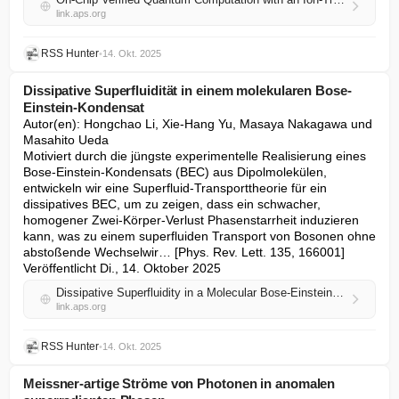
link.aps.org
RSS Hunter
•
14. Okt. 2025
Dissipative Superfluidität in einem molekularen Bose-
Einstein-Kondensat
Autor(en): Hongchao Li, Xie-Hang Yu, Masaya Nakagawa und 
Masahito Ueda

Motiviert durch die jüngste experimentelle Realisierung eines 
Bose-Einstein-Kondensats (BEC) aus Dipolmolekülen, 
entwickeln wir eine Superfluid-Transporttheorie für ein 
dissipatives BEC, um zu zeigen, dass ein schwacher, 
homogener Zwei-Körper-Verlust Phasenstarrheit induzieren 
kann, was zu einem superfluiden Transport von Bosonen ohne 
abstoßende Wechselwir… [Phys. Rev. Lett. 135, 166001] 
Veröffentlicht Di., 14. Oktober 2025
Dissipative Superfluidity in a Molecular Bose-Einstein Condensate
link.aps.org
RSS Hunter
•
14. Okt. 2025
Meissner-artige Ströme von Photonen in anomalen