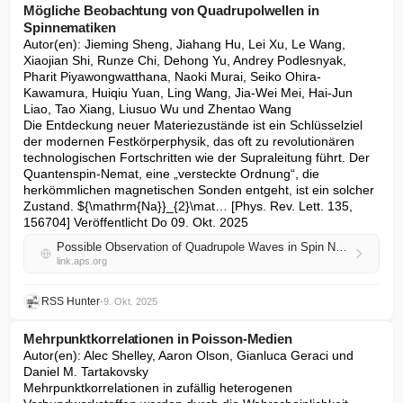
Mögliche Beobachtung von Quadrupolwellen in
Spinnematiken
Autor(en): Jieming Sheng, Jiahang Hu, Lei Xu, Le Wang, 
Xiaojian Shi, Runze Chi, Dehong Yu, Andrey Podlesnyak, 
Pharit Piyawongwatthana, Naoki Murai, Seiko Ohira-
Kawamura, Huiqiu Yuan, Ling Wang, Jia-Wei Mei, Hai-Jun 
Liao, Tao Xiang, Liusuo Wu und Zhentao Wang

Die Entdeckung neuer Materiezustände ist ein Schlüsselziel 
der modernen Festkörperphysik, das oft zu revolutionären 
technologischen Fortschritten wie der Supraleitung führt. Der 
Quantenspin-Nemat, eine „versteckte Ordnung“, die 
herkömmlichen magnetischen Sonden entgeht, ist ein solcher 
Zustand. ${\mathrm{Na}}_{2}\mat… [Phys. Rev. Lett. 135, 
156704] Veröffentlicht Do 09. Okt. 2025
Possible Observation of Quadrupole Waves in Spin Nematics
link.aps.org
RSS Hunter
•
9. Okt. 2025
Mehrpunktkorrelationen in Poisson-Medien
Autor(en): Alec Shelley, Aaron Olson, Gianluca Geraci und 
Daniel M. Tartakovsky

Mehrpunktkorrelationen in zufällig heterogenen 