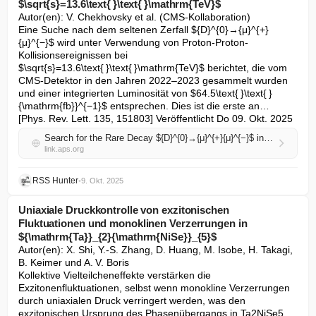
$\sqrt{s}=13.6\text{ }\text{ }\mathrm{TeV}$
Autor(en): V. Chekhovsky et al. (CMS-Kollaboration)

Eine Suche nach dem seltenen Zerfall ${D}^{0}→{μ}^{+}
{μ}^{−}$ wird unter Verwendung von Proton-Proton-
Kollisionsereignissen bei 
$\sqrt{s}=13.6\text{ }\text{ }\mathrm{TeV}$ berichtet, die vom 
CMS-Detektor in den Jahren 2022–2023 gesammelt wurden 
und einer integrierten Luminosität von $64.5\text{ }\text{ }
{\mathrm{fb}}^{−1}$ entsprechen. Dies ist die erste an… 
[Phys. Rev. Lett. 135, 151803] Veröffentlicht Do 09. Okt. 2025
Search for the Rare Decay ${D}^{0}→{μ}^{+}{μ}^{−}$ in Proton-Proton Collisions at $\sqrt{s}=13.6\text{ }\text{ }\mathrm{TeV}$
link.aps.org
RSS Hunter
•
9. Okt. 2025
Uniaxiale Druckkontrolle von exzitonischen
Fluktuationen und monoklinen Verzerrungen in
${\mathrm{Ta}}_{2}{\mathrm{NiSe}}_{5}$
Autor(en): X. Shi, Y.-S. Zhang, D. Huang, M. Isobe, H. Takagi, 
B. Keimer und A. V. Boris

Kollektive Vielteilcheneffekte verstärken die 
Exzitonenfluktuationen, selbst wenn monokline Verzerrungen 
durch uniaxialen Druck verringert werden, was den 
exzitonischen Ursprung des Phasenübergangs in Ta2NiSe5 