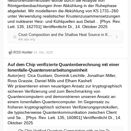
Neutronensternkrusten wurde durch die Analyse von 
Röntgenbeobachtungen ihrer Abkühlung in der Ruhephase 
abgeleitet. Wir modellieren die Abkühlung von KS 1731–260 
unter Verwendung realistischer Krustenzusammensetzungen 
und nuklearer Heiz- und Kühlquellen aus Detail… [Phys. Rev. 
Lett. 135, 162701] Veröffentlicht Di., 14. Oktober 2025
Crust Composition and the Shallow Heat Source in KS 1731–260
link.aps.org
RSS Hunter
•
14. Okt. 2025
Auf dem Chip verifizierte Quantenberechnung mit einer
Ionenfalle-Quantenverarbeitungseinheit
Autor(en): Cica Gustiani, Dominik Leichtle, Jonathan Miller, 
Ross Grassie, Daniel Mills und Elham Kashefi

Wir präsentieren einen neuartigen Ansatz zur kryptographisch 
sicheren Verifizierung und zum Benchmarking von 
Quantencomputern und demonstrieren unseren Ansatz an 
einem Ionenfallen-Quantencomputer. Im Gegensatz zu 
früheren kryptographisch sicheren Verifizierungsprotokollen, 
die typischerweise Quantenkommunikation zwischen Client 
und Se… [Phys. Rev. Lett. 135, 160801] Veröffentlicht Di., 14. 
Oktober 2025
On-Chip Verified Quantum Computation with an Ion-Trap Quantum Processing Unit