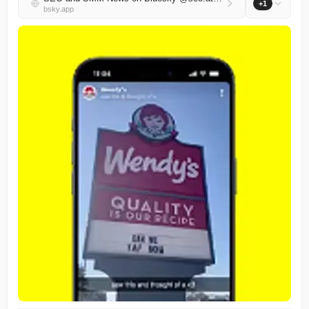
+1
bsky.app