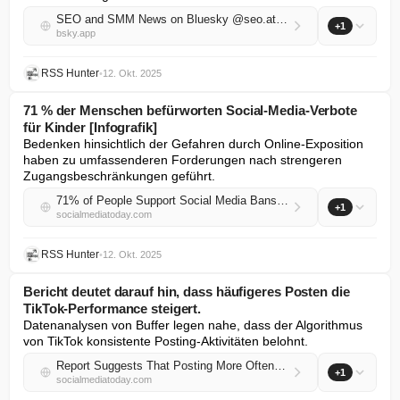
SEO and SMM News on Bluesky @seo.at.thenote.app
+1
bsky.app
RSS Hunter
•
12. Okt. 2025
71 % der Menschen befürworten Social-Media-Verbote
für Kinder [Infografik]
Bedenken hinsichtlich der Gefahren durch Online-Exposition 
haben zu umfassenderen Forderungen nach strengeren 
Zugangsbeschränkungen geführt.
71% of People Support Social Media Bans for Children [Infographic]
+1
socialmediatoday.com
RSS Hunter
•
12. Okt. 2025
Bericht deutet darauf hin, dass häufigeres Posten die
TikTok-Performance steigert.
Datenanalysen von Buffer legen nahe, dass der Algorithmus 
von TikTok konsistente Posting-Aktivitäten belohnt.
Report Suggests That Posting More Often Increases TikTok Performance
+1
socialmediatoday.com