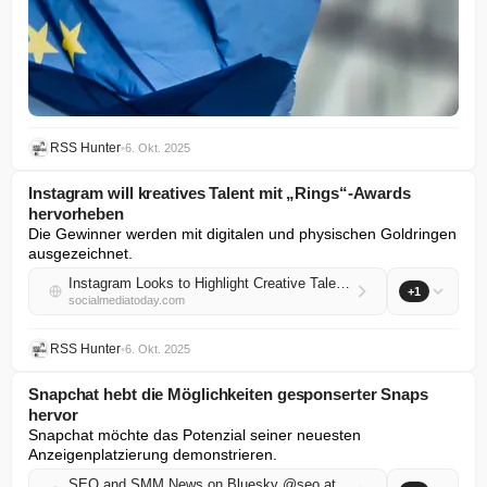
RSS Hunter
•
6. Okt. 2025
Instagram will kreatives Talent mit „Rings“-Awards
hervorheben
Die Gewinner werden mit digitalen und physischen Goldringen 
ausgezeichnet.
Instagram Looks to Highlight Creative Talent with ‘Rings’ Awards
+1
socialmediatoday.com
RSS Hunter
•
6. Okt. 2025
Snapchat hebt die Möglichkeiten gesponserter Snaps
hervor
Snapchat möchte das Potenzial seiner neuesten 
Anzeigenplatzierung demonstrieren.
SEO and SMM News on Bluesky @seo.at.thenote.app