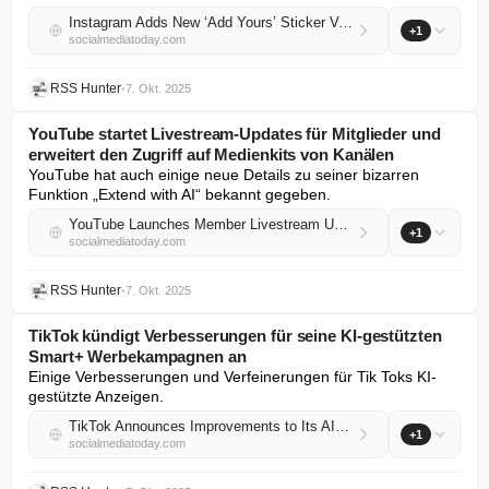
Instagram Adds New ‘Add Yours’ Sticker Variation
+1
socialmediatoday.com
RSS Hunter
•
7. Okt. 2025
YouTube startet Livestream-Updates für Mitglieder und
erweitert den Zugriff auf Medienkits von Kanälen
YouTube hat auch einige neue Details zu seiner bizarren 
Funktion „Extend with AI“ bekannt gegeben.
YouTube Launches Member Livestream Updates, Expands Access To Channel Media Kits
+1
socialmediatoday.com
RSS Hunter
•
7. Okt. 2025
TikTok kündigt Verbesserungen für seine KI-gestützten
Smart+ Werbekampagnen an
Einige Verbesserungen und Verfeinerungen für Tik Toks KI-
gestützte Anzeigen.
TikTok Announces Improvements to Its AI-Powered Smart+ Ad Campaigns
+1
socialmediatoday.com