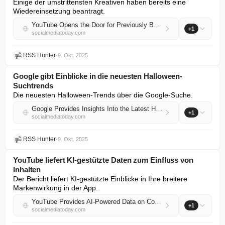
Einige der umstrittensten Kreativen haben bereits eine 
Wiedereinsetzung beantragt.
YouTube Opens the Door for Previously Banned Creators to Return to the App
+1
socialmediatoday.com
RSS Hunter
•
9. Okt. 2025
Google gibt Einblicke in die neuesten Halloween-
Suchtrends
Die neuesten Halloween-Trends über die Google-Suche.
Google Provides Insights Into the Latest Halloween Search Trends
+1
socialmediatoday.com
RSS Hunter
•
9. Okt. 2025
YouTube liefert KI-gestützte Daten zum Einfluss von
Inhalten
Der Bericht liefert KI-gestützte Einblicke in Ihre breitere 
Markenwirkung in der App.
YouTube Provides AI-Powered Data on Content Impact
+1
socialmediatoday.com