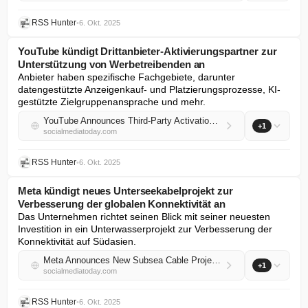
RSS Hunter
•
6. Okt. 2025
YouTube kündigt Drittanbieter-Aktivierungspartner zur
Unterstützung von Werbetreibenden an
Anbieter haben spezifische Fachgebiete, darunter 
datengestützte Anzeigenkauf- und Platzierungsprozesse, KI-
gestützte Zielgruppenansprache und mehr.
YouTube Announces Third-Party Activation Partners To Support Advertisers
+1
socialmediatoday.com
RSS Hunter
•
6. Okt. 2025
Meta kündigt neues Unterseekabelprojekt zur
Verbesserung der globalen Konnektivität an
Das Unternehmen richtet seinen Blick mit seiner neuesten 
Investition in ein Unterwasserprojekt zur Verbesserung der 
Konnektivität auf Südasien.
Meta Announces New Subsea Cable Project to Increase Global Connectivity
+1
socialmediatoday.com
RSS Hunter
•
6. Okt. 2025