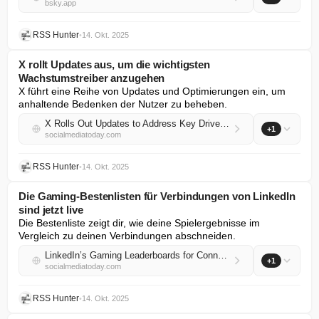
bsky.app
RSS Hunter
•
14. Okt. 2025
X rollt Updates aus, um die wichtigsten
Wachstumstreiber anzugehen
X führt eine Reihe von Updates und Optimierungen ein, um 
anhaltende Bedenken der Nutzer zu beheben.
X Rolls Out Updates to Address Key Drivers of Growth
+1
socialmediatoday.com
RSS Hunter
•
14. Okt. 2025
Die Gaming-Bestenlisten für Verbindungen von LinkedIn
sind jetzt live
Die Bestenliste zeigt dir, wie deine Spielergebnisse im 
Vergleich zu deinen Verbindungen abschneiden.
LinkedIn’s Gaming Leaderboards for Connections Are Now Live
+1
socialmediatoday.com
RSS Hunter
•
14. Okt. 2025