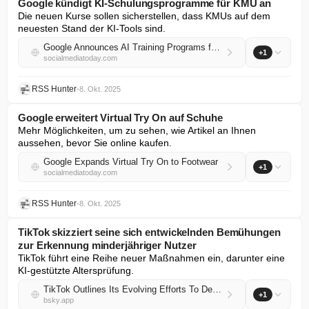
Google kündigt KI-Schulungsprogramme für KMU an
Die neuen Kurse sollen sicherstellen, dass KMUs auf dem 
neuesten Stand der KI-Tools sind.
Google Announces AI Training Programs for SMBs
+1
socialmediatoday.com
RSS Hunter
•
8. Okt. 2025
Google erweitert Virtual Try On auf Schuhe
Mehr Möglichkeiten, um zu sehen, wie Artikel an Ihnen 
aussehen, bevor Sie online kaufen.
Google Expands Virtual Try On to Footwear
+1
socialmediatoday.com
RSS Hunter
•
8. Okt. 2025
TikTok skizziert seine sich entwickelnden Bemühungen
zur Erkennung minderjähriger Nutzer
TikTok führt eine Reihe neuer Maßnahmen ein, darunter eine 
KI-gestützte Altersprüfung.
TikTok Outlines Its Evolving Efforts To Detect Underage Users
+1
bsky.app