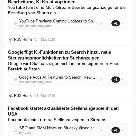
Bearbeitung, KI-Kreativoptionen
YouTube führt eine Multi-Stream-Bearbeitungsanzeige für die 
Erstellung von Shorts ein.
YouTube Previews Coming Updates to Shorts Editing, AI Creative Options
+1
socialmediatoday.com
RSS Hunter
•
14. Okt. 2025
Google fügt KI-Funktionen zu Search hinzu, neue
Steuerungsmöglichkeiten für Suchanzeigen
Google wird Suchanzeigen nicht in ihrem eigenen In-Feed-
Bereich auflisten.
Google Adds AI Features to Search, New Search Ads Controls
+1
socialmediatoday.com
RSS Hunter
•
13. Okt. 2025
Facebook startet aktualisierte Stellenangebote in den
USA
Facebook testet erneut Stellenanzeigen in Streams.
SEO and SMM News on Bluesky @seo.at.thenote.app
+1
bsky.app