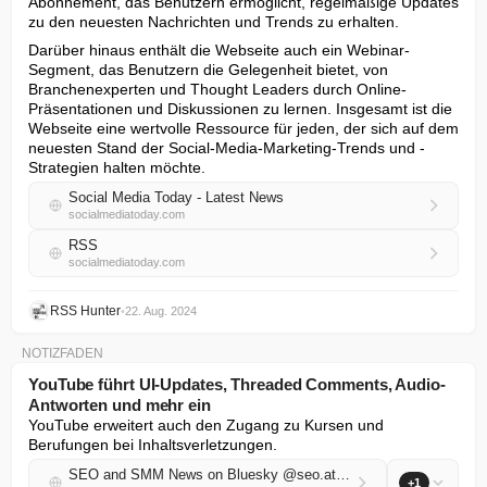
Abonnement, das Benutzern ermöglicht, regelmäßige Updates 
zu den neuesten Nachrichten und Trends zu erhalten.
Darüber hinaus enthält die Webseite auch ein Webinar-
Segment, das Benutzern die Gelegenheit bietet, von 
Branchenexperten und Thought Leaders durch Online-
Präsentationen und Diskussionen zu lernen. Insgesamt ist die 
Webseite eine wertvolle Ressource für jeden, der sich auf dem 
neuesten Stand der Social-Media-Marketing-Trends und -
Strategien halten möchte.
Social Media Today - Latest News
socialmediatoday.com
RSS
socialmediatoday.com
RSS Hunter
•
22. Aug. 2024
NOTIZFADEN
YouTube führt UI-Updates, Threaded Comments, Audio-
Antworten und mehr ein
YouTube erweitert auch den Zugang zu Kursen und 
Berufungen bei Inhaltsverletzungen.
SEO and SMM News on Bluesky @seo.at.thenote.app
+1