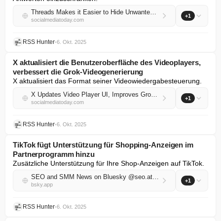
Threads Makes it Easier to Hide Unwanted Post Replies
+1
socialmediatoday.com
RSS Hunter
•
6. Okt. 2025
X aktualisiert die Benutzeroberfläche des Videoplayers,
verbessert die Grok-Videogenerierung
X aktualisiert das Format seiner Videowiedergabesteuerung.
X Updates Video Player UI, Improves Grok Video Generation
+1
socialmediatoday.com
RSS Hunter
•
6. Okt. 2025
TikTok fügt Unterstützung für Shopping-Anzeigen im
Partnerprogramm hinzu
Zusätzliche Unterstützung für Ihre Shop-Anzeigen auf TikTok.
SEO and SMM News on Bluesky @seo.at.thenote.app
+1
bsky.app
RSS Hunter
•
6. Okt. 2025