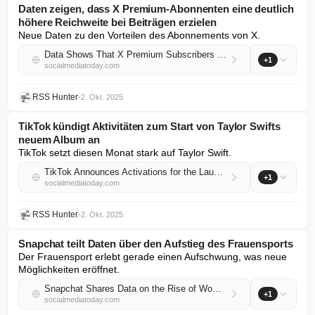
Daten zeigen, dass X Premium-Abonnenten eine deutlich
höhere Reichweite bei Beiträgen erzielen
Neue Daten zu den Vorteilen des Abonnements von X.
Data Shows That X Premium Subscribers Get Significantly More Post Reach
+1
socialmediatoday.com
RSS Hunter
•
2. Okt. 2025
TikTok kündigt Aktivitäten zum Start von Taylor Swifts
neuem Album an
TikTok setzt diesen Monat stark auf Taylor Swift.
TikTok Announces Activations for the Launch of Taylor Swift’s New Album
+1
socialmediatoday.com
RSS Hunter
•
2. Okt. 2025
Snapchat teilt Daten über den Aufstieg des Frauensports
Der Frauensport erlebt gerade einen Aufschwung, was neue 
Möglichkeiten eröffnet.
Snapchat Shares Data on the Rise of Women’s Sports
+1
socialmediatoday.com