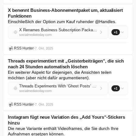
X benennt Business-Abonnementpaket um, aktualisiert
Funktionen
Einschließlich der Option zum Kauf ruhender @Handles.
X Renames Business Subscription Package, Updates Features
+1
socialmediatoday.com
RSS Hunter
•
7. Okt. 2025
Threads experimentiert mit „Geisterbeiträgen“, die sich
nach 24 Stunden automatisch löschen
Ein weiterer Aspekt für diejenigen, die Ansichten teilen 
möchten (aber nicht dafür argumentieren).
Threads Experiments With ‘Ghost Posts’ Which Auto-Delete After 24 Hours
+1
socialmediatoday.com
RSS Hunter
•
7. Okt. 2025
Instagram fügt neue Variation des „Add Yours“-Stickers
hinzu
Die neue Variante enthält Videoframes, die Sie durch Ihre 
Aufnahmen ersetzen können.