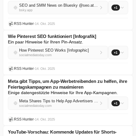
SEO and SMM News on Bluesky @seo.at.thenote.app
+1
bsky.app
RSS Hunter
•
14. Okt. 2025
Wie Pinterest SEO funktioniert [Infografik]
Ein paar Hinweise für Ihren Pin-Ansatz.
How Pinterest SEO Works [Infographic]
+1
socialmediatoday.com
RSS Hunter
•
14. Okt. 2025
Meta gibt Tipps, um App-Werbetreibenden zu helfen, ihre
Feiertagskampagnen zu maximieren
Einige datengestützte Hinweise für Ihre App-Kampagnen.
Meta Shares Tips to Help App Advertisers Maximize Their Holiday Campaigns
+1
socialmediatoday.com
RSS Hunter
•
14. Okt. 2025
YouTube-Vorschau: Kommende Updates für Shorts-