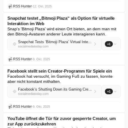
RSS Hunter
•
12. Okt. 2025
Snapchat testet „Bitmoji Plaza“ als Option für virtuelle
Interaktion im Web
Snap's 'Bitmoji Plaza' wird einen Ort bieten, an dem man mit 
den Bitmoji-Avataren anderer Leute interagieren kann.
Snapchat Tests ‘Bitmoji Plaza’ Virtual Interaction Option on Web
+1
socialmediatoday.com
RSS Hunter
•
9. Okt. 2025
Facebook stellt sein Creator-Programm für Spiele ein
Facebook hat versucht, im Gaming Fuß zu fassen, konnte 
aber nicht konstant mithalten.
Facebook’s Shutting Down its Gaming Creator Program
+1
socialmediatoday.com
RSS Hunter
•
9. Okt. 2025
YouTube öffnet die Tür für zuvor gesperrte Creator, um
zur App zurückzukehren