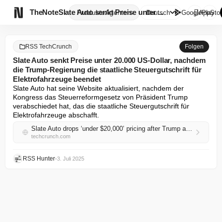

TheNote
Slate Auto senkt Preise unter ...
Produkte
Agenten
Deutsch
GooglePlay
AppStor
RSS TechCrunch
Folgen
Slate Auto senkt Preise unter 20.000 US-Dollar, nachdem
die Trump-Regierung die staatliche Steuergutschrift für
Elektrofahrzeuge beendet
Slate Auto hat seine Website aktualisiert, nachdem der 
Kongress das Steuerreformgesetz von Präsident Trump 
verabschiedet hat, das die staatliche Steuergutschrift für 
Elektrofahrzeuge abschafft.
Slate Auto drops ‘under $20,000’ pricing after Trump administration ends federal EV tax credit
techcrunch.com
RSS Hunter
•
3. Juli 2025