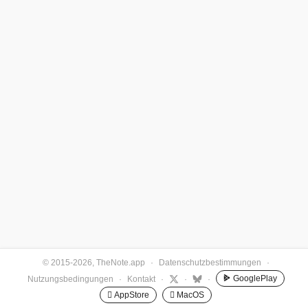
© 2015-2026, TheNote.app
·
Datenschutzbestimmungen
·
GooglePlay
Nutzungsbedingungen
·
Kontakt
·
·
·
 AppStore
 MacOS