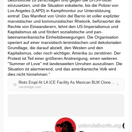
Betonblöcke zu zerschlagen und gegen die DHS-Polizei 
einzusetzen, und die Situation eskalierte, bis die Polizei von 
Los Angeles (LAPD) in Kampfmontur zur Unterstützung 
eintraf. Das Manifest von Unión del Barrio ist voller expliziter 
marxistischer und kommunistischer Rhetorik, befürwortet die 
Rechte von Einwanderern, lehnt den US-Imperialismus und 
Kapitalismus ab und fördert sozialistische und pan-
lateinamerikanische Einheitsbewegungen. Die Organisation 
operiert auf einer marxistisch-leninistischen und dekolonialen 
Grundlage, die darauf abzielt, den Westen und den 
Kapitalismus, oder noch wichtiger, Amerika zu zerstören. Der 
Protest ist Teil einer größeren Anstrengung, einen weiteren 
"Summer of Love" mit landesweiten Unruhen auszulösen. Die 
Situation ist alarmierend, und das amerikanische Volk wird 
dies nicht hinnehmen."
Riots Erupt At LA ICE Facility As Mexican BLM Clone Unleashes Color Revolution Operation
zerohedge.com