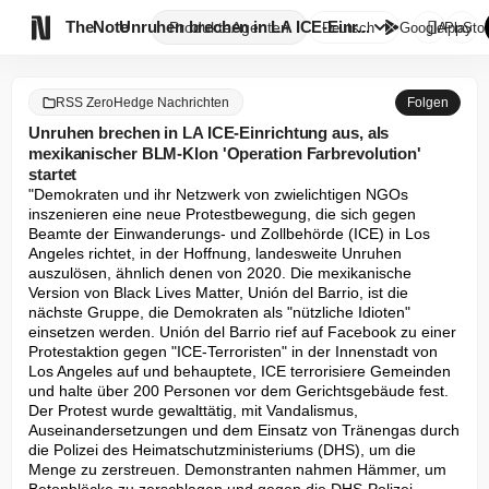

TheNote
Unruhen brechen in LA ICE-Einr...
Produkte
Agenten
Deutsch
GooglePlay
AppStor
RSS ZeroHedge Nachrichten
Folgen
Unruhen brechen in LA ICE-Einrichtung aus, als
mexikanischer BLM-Klon 'Operation Farbrevolution'
startet
"Demokraten und ihr Netzwerk von zwielichtigen NGOs 
inszenieren eine neue Protestbewegung, die sich gegen 
Beamte der Einwanderungs- und Zollbehörde (ICE) in Los 
Angeles richtet, in der Hoffnung, landesweite Unruhen 
auszulösen, ähnlich denen von 2020. Die mexikanische 
Version von Black Lives Matter, Unión del Barrio, ist die 
nächste Gruppe, die Demokraten als "nützliche Idioten" 
einsetzen werden. Unión del Barrio rief auf Facebook zu einer 
Protestaktion gegen "ICE-Terroristen" in der Innenstadt von 
Los Angeles auf und behauptete, ICE terrorisiere Gemeinden 
und halte über 200 Personen vor dem Gerichtsgebäude fest. 
Der Protest wurde gewalttätig, mit Vandalismus, 
Auseinandersetzungen und dem Einsatz von Tränengas durch 
die Polizei des Heimatschutzministeriums (DHS), um die 
Menge zu zerstreuen. Demonstranten nahmen Hämmer, um 