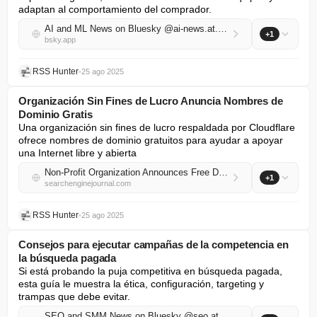
adaptan al comportamiento del comprador.
AI and ML News on Bluesky @ai-news.at.thenote.app
+1
bsky.app
RSS Hunter
•
25 ago 2025
Organización Sin Fines de Lucro Anuncia Nombres de
Dominio Gratis
Una organización sin fines de lucro respaldada por Cloudflare 
ofrece nombres de dominio gratuitos para ayudar a apoyar 
una Internet libre y abierta
Non-Profit Organization Announces Free Domain Names
+1
searchenginejournal.com
RSS Hunter
•
25 ago 2025
Consejos para ejecutar campañas de la competencia en
la búsqueda pagada
Si está probando la puja competitiva en búsqueda pagada, 
esta guía le muestra la ética, configuración, targeting y 
trampas que debe evitar.
SEO and SMM News on Bluesky @seo.at.thenote.app