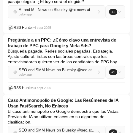
pasaje elegido. ¿El tuyo será el elegido?
AI and ML News on Bluesky @ai-news.at.thenote.app
+1
bsky.app
RSS Hunter
•
4 sept 2025
Pregúntale a un PPC: ¿Cómo clavo una entrevista de
trabajo de PPC para Google y Meta Ads?
Búsqueda pagada. Redes sociales pagadas. Estrategia. 
Ajuste cultural. Estas son las áreas centrales que los 
entrevistadores quieren ver de los candidatos de PPC hoy.
SEO and SMM News on Bluesky @seo.at.thenote.app
+1
bsky.app
RSS Hunter
•
4 sept 2025
Caso Antimonopolio de Google: Las Resúmenes de IA
Usan FastSearch, No Enlaces
El caso antimonopolio de Google demuestra que las Vistas 
Previas de IA no utilizan enlaces en su algoritmo de 
clasificación.
SEO and SMM News on Bluesky @seo.at.thenote.app
+1