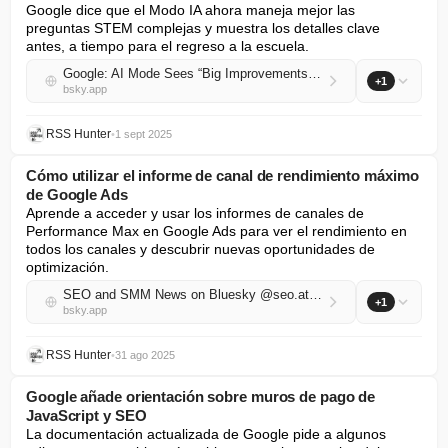
Google dice que el Modo IA ahora maneja mejor las 
preguntas STEM complejas y muestra los detalles clave 
antes, a tiempo para el regreso a la escuela.
Google: AI Mode Sees “Big Improvements” On STEM Queries
+1
bsky.app
RSS Hunter
•
1 sept 2025
Cómo utilizar el informe de canal de rendimiento máximo
de Google Ads
Aprende a acceder y usar los informes de canales de 
Performance Max en Google Ads para ver el rendimiento en 
todos los canales y descubrir nuevas oportunidades de 
optimización.
SEO and SMM News on Bluesky @seo.at.thenote.app
+1
bsky.app
RSS Hunter
•
31 ago 2025
Google añade orientación sobre muros de pago de
JavaScript y SEO
La documentación actualizada de Google pide a algunos 