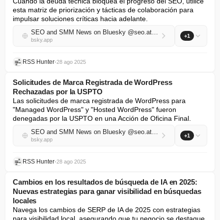
Cuando la deuda técnica bloquea el progreso del SEO, utilice 
esta matriz de priorización y tácticas de colaboración para 
impulsar soluciones críticas hacia adelante.
SEO and SMM News on Bluesky @seo.at.thenote.app
+1
bsky.app
RSS Hunter
•
28 ago 2025
Solicitudes de Marca Registrada de WordPress
Rechazadas por la USPTO
Las solicitudes de marca registrada de WordPress para 
"Managed WordPress" y "Hosted WordPress" fueron 
denegadas por la USPTO en una Acción de Oficina Final.
SEO and SMM News on Bluesky @seo.at.thenote.app
+1
bsky.app
RSS Hunter
•
28 ago 2025
Cambios en los resultados de búsqueda de IA en 2025:
Nuevas estrategias para ganar visibilidad en búsquedas
locales
Navega los cambios de SERP de IA de 2025 con estrategias 
para visibilidad local, asegurando que tu negocio se destaque 