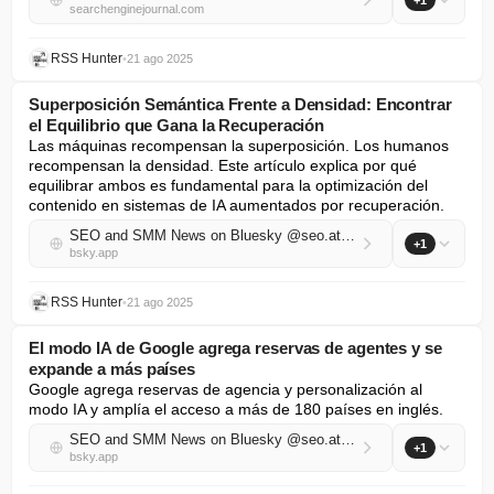
+1
searchenginejournal.com
RSS Hunter
•
21 ago 2025
Superposición Semántica Frente a Densidad: Encontrar
el Equilibrio que Gana la Recuperación
Las máquinas recompensan la superposición. Los humanos 
recompensan la densidad. Este artículo explica por qué 
equilibrar ambos es fundamental para la optimización del 
contenido en sistemas de IA aumentados por recuperación.
SEO and SMM News on Bluesky @seo.at.thenote.app
+1
bsky.app
RSS Hunter
•
21 ago 2025
El modo IA de Google agrega reservas de agentes y se
expande a más países
Google agrega reservas de agencia y personalización al 
modo IA y amplía el acceso a más de 180 países en inglés.
SEO and SMM News on Bluesky @seo.at.thenote.app
+1
bsky.app