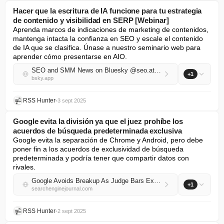
Hacer que la escritura de IA funcione para tu estrategia
de contenido y visibilidad en SERP [Webinar]
Aprenda marcos de indicaciones de marketing de contenidos, 
mantenga intacta la confianza en SEO y escale el contenido 
de IA que se clasifica. Únase a nuestro seminario web para 
aprender cómo presentarse en AIO.
SEO and SMM News on Bluesky @seo.at.thenote.app
+1
bsky.app
RSS Hunter
•
3 sept 2025
Google evita la división ya que el juez prohíbe los
acuerdos de búsqueda predeterminada exclusiva
Google evita la separación de Chrome y Android, pero debe 
poner fin a los acuerdos de exclusividad de búsqueda 
predeterminada y podría tener que compartir datos con 
rivales.
Google Avoids Breakup As Judge Bars Exclusive Default Search Deals
+1
searchenginejournal.com
RSS Hunter
•
2 sept 2025