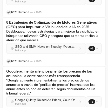
bsky.app
RSS Hunter
•
4 sept 2025
8 Estrategias de Optimización de Motores Generativos
(GEO) para Impulsar la Visibilidad de la IA en 2025
Desbloquea nuevas estrategias para mejorar la visibilidad en 
búsquedas utilizando GEO y asegura que tu marca reciba la 
atención que merece.
SEO and SMM News on Bluesky @seo.at.thenote.app
+1
bsky.app
RSS Hunter
•
4 sept 2025
Google aumentó silenciosamente los precios de los
anuncios, la corte ordena más transparencia
"Google aumentó incrementalmente los precios de los 
anuncios a través de "perillas de precios" internas que los 
anunciantes no podían detectar, según documentos de un 
tribunal federal."
Google Quietly Raised Ad Prices, Court Orders More Transparency
+1
bsky.app