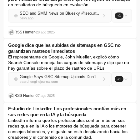
en resultados de búsqueda en evolución.
SEO and SMM News on Bluesky @seo.at.thenote.app
+1
bsky.app
RSS Hunter
•
28 ago 2025
Google dice que las subidas de sitemaps en GSC no
garantizan rastreos inmediatos
El representante de Google, John Mueller, explicó cómo 
Search Console maneja las cargas de sitemaps y dijo que no 
hay garantías sobre el plazo de rastreo de URLs.
Google Says GSC Sitemap Uploads Don’t Guarantee Immediate Crawls
+1
searchenginejournal.com
RSS Hunter
•
27 ago 2025
Estudio de LinkedIn: Los profesionales confían más en
sus redes que en la IA y la búsqueda
LinkedIn informa que los profesionales confían más en sus 
redes que en la IA o los motores de búsqueda para obtener 
consejos laborales, y el gasto se está desplazando hacia los 
creadores y el contenido de la comunidad.