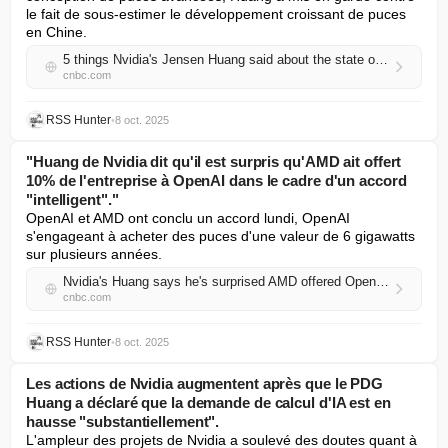
le fait de sous-estimer le développement croissant de puces 
en Chine.
5 things Nvidia's Jensen Huang said about the state of the AI race with China
cnbc.com
RSS Hunter
•
8 oct. 2025
"Huang de Nvidia dit qu'il est surpris qu'AMD ait offert
10% de l'entreprise à OpenAI dans le cadre d'un accord
"intelligent"."
OpenAI et AMD ont conclu un accord lundi, OpenAI 
s'engageant à acheter des puces d'une valeur de 6 gigawatts 
sur plusieurs années.
Nvidia's Huang says he's surprised AMD offered OpenAI 10% of company in 'clever' deal
cnbc.com
RSS Hunter
•
8 oct. 2025
Les actions de Nvidia augmentent après que le PDG
Huang a déclaré que la demande de calcul d'IA est en
hausse "substantiellement".
L'ampleur des projets de Nvidia a soulevé des doutes quant à 