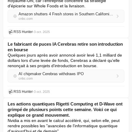
Royaume-Uni, car l'entreprise concentre sa stratégie 
d'épicerie sur Whole Foods et la livraison.
Amazon shutters 4 Fresh stores in Southern California as grocery strategy keeps shifting
cnbc.com
RSS Hunter
•
3 oct. 2025
Le fabricant de puces IA Cerebras retire son introduction
en bourse
Quelques jours après avoir annoncé avoir levé 1,1 milliard de 
dollars lors d'une levée de fonds, Cerebras a déclaré qu'elle 
renonçait à ses projets d'introduction en bourse.
AI chipmaker Cerebras withdraws IPO
cnbc.com
RSS Hunter
•
3 oct. 2025
Les actions quantiques Rigetti Computing et D-Wave ont
grimpé de plusieurs points cette semaine. Voici ce qui
explique ce grand mouvement.
Nvidia a mis en avant le calcul accéléré, qui, selon elle, peut 
rendre possibles les "avancées de l'informatique quantique 
d'aujourd'hui et de demain".