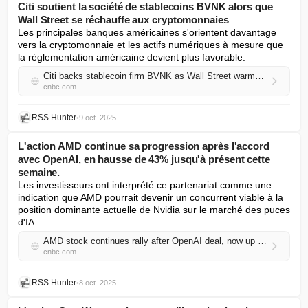
Citi soutient la société de stablecoins BVNK alors que
Wall Street se réchauffe aux cryptomonnaies
Les principales banques américaines s'orientent davantage 
vers la cryptomonnaie et les actifs numériques à mesure que 
la réglementation américaine devient plus favorable.
Citi backs stablecoin firm BVNK as Wall Street warms to crypto
cnbc.com
RSS Hunter
•
9 oct. 2025
L'action AMD continue sa progression après l'accord
avec OpenAI, en hausse de 43% jusqu'à présent cette
semaine.
Les investisseurs ont interprété ce partenariat comme une 
indication que AMD pourrait devenir un concurrent viable à la 
position dominante actuelle de Nvidia sur le marché des puces 
d'IA.
AMD stock continues rally after OpenAI deal, now up 43% this week so far
cnbc.com
RSS Hunter
•
8 oct. 2025