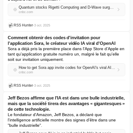
Quantum stocks Rigetti Computing and D-Wave surged double-digits this week. Here's what's driving the big move
cnbc.com
RSS Hunter
•
3 oct. 2025
Comment obtenir des codes d'invitation pour
l'application Sora, le créateur vidéo IA viral d'OpenAI
Sora a déjà pris la première place dans l'App Store d'Apple en 
tant qu'application gratuite numéro un, malgré le fait qu'elle 
soit sur invitation uniquement.
How to get Sora app invite codes for OpenAI's viral AI video creator
cnbc.com
RSS Hunter
•
3 oct. 2025
Jeff Bezos affirme que l'IA est dans une bulle industrielle,
mais que la société tirera des avantages « gigantesques »
de cette technologie.
Le fondateur d'Amazon, Jeff Bezos, a déclaré que 
l'intelligence artificielle montre des signes d'être dans une 
"bulle industrielle".