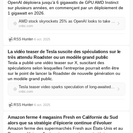
OpenAI déploiera jusqu'à 6 gigawatts de GPU AMD Instinct 
sur plusieurs années, en commençant par un déploiement de 
1 gigawatt en 2026.
AMD stock skyrockets 25% as OpenAI looks to take stake in AI chipmaker
cnbc.com
RSS Hunter
•
6 oct. 2025
La vidéo teaser de Tesla suscite des spéculations sur le
très attendu Roadster ou un modèle grand public
Tesla a publié une vidéo teaser sur X, suscitant des 
spéculations selon lesquelles l'entreprise pourrait enfin être 
sur le point de lancer la Roadster de nouvelle génération ou 
un modèle grand public.
Tesla teaser video sparks speculation of long-awaited Roadster or mass market model
cnbc.com
RSS Hunter
•
6 oct. 2025
Amazon ferme 4 magasins Fresh en Californie du Sud
alors que sa stratégie d'épicerie continue d'évoluer
Amazon ferme des supermarchés Fresh aux États-Unis et au 