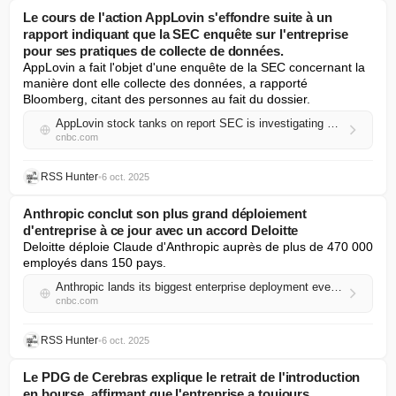
Le cours de l'action AppLovin s'effondre suite à un
rapport indiquant que la SEC enquête sur l'entreprise
pour ses pratiques de collecte de données.
AppLovin a fait l'objet d'une enquête de la SEC concernant la 
manière dont elle collecte des données, a rapporté 
Bloomberg, citant des personnes au fait du dossier.
AppLovin stock tanks on report SEC is investigating company over data-collection practices
cnbc.com
RSS Hunter
•
6 oct. 2025
Anthropic conclut son plus grand déploiement
d'entreprise à ce jour avec un accord Deloitte
Deloitte déploie Claude d'Anthropic auprès de plus de 470 000 
employés dans 150 pays.
Anthropic lands its biggest enterprise deployment ever with Deloitte deal
cnbc.com
RSS Hunter
•
6 oct. 2025
Le PDG de Cerebras explique le retrait de l'introduction
en bourse, affirmant que l'entreprise a toujours