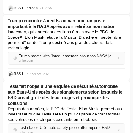
RSS Hunter
•
10 oct. 2025
Trump rencontre Jared Isaacman pour un poste
important à la NASA après avoir retiré sa nomination
Isaacman, qui entretient des liens étroits avec le PDG de 
SpaceX, Elon Musk, était à la Maison Blanche en septembre 
pour le dîner de Trump destiné aux grands acteurs de la 
technologie.
Trump meets with Jared Isaacman about top NASA job after pulling nomination
cnbc.com
RSS Hunter
•
9 oct. 2025
Tesla fait l'objet d'une enquête de sécurité automobile
aux États-Unis après des signalements selon lesquels le
FSD aurait grillé des feux rouges et provoqué des
collisions.
Depuis des années, le PDG de Tesla, Elon Musk, promet aux 
investisseurs que Tesla sera un jour capable de transformer 
ses véhicules électriques existants en robotaxis.
Tesla faces U.S. auto safety probe after reports FSD ran red lights, caused collisions
cnbc.com