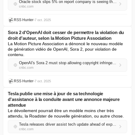
Oracle stock slips 5% on report company is seeing thin cloud margins from Nvidia chips
cnbc.com
RSS Hunter
•
7 oct. 2025
Sora 2 d'OpenAI doit cesser de permettre la violation du
droit d'auteur, selon la Motion Picture Association
La Motion Picture Association a dénoncé le nouveau modèle 
de génération vidéo de OpenAI, Sora 2, pour violation de 
contenu.
OpenAI's Sora 2 must stop allowing copyright infringement, Motion Picture Association says
cnbc.com
RSS Hunter
•
7 oct. 2025
Tesla publie une mise à jour de sa technologie
d'assistance à la conduite avant une annonce majeure
attendue
Le dévoilement pourrait être un modèle moins cher très 
attendu, la Roadster de nouvelle génération, ou autre chose.
Tesla releases driver assist tech update ahead of expected major announcement
cnbc.com