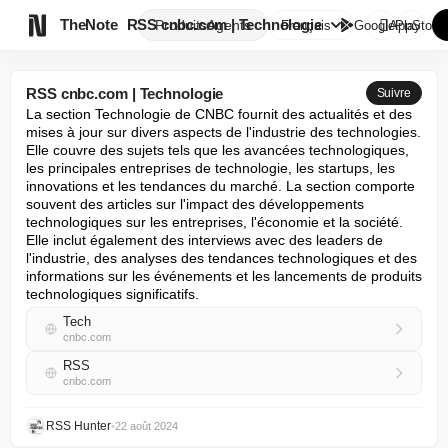

TheNote
RSS cnbc.com | Technologie
Produits
Agents
Français
GooglePlay
AppStore
RSS cnbc.com | Technologie
Suivre
La section Technologie de CNBC fournit des actualités et des 
mises à jour sur divers aspects de l'industrie des technologies. 
Elle couvre des sujets tels que les avancées technologiques, 
les principales entreprises de technologie, les startups, les 
innovations et les tendances du marché. La section comporte 
souvent des articles sur l'impact des développements 
technologiques sur les entreprises, l'économie et la société. 
Elle inclut également des interviews avec des leaders de 
l'industrie, des analyses des tendances technologiques et des 
informations sur les événements et les lancements de produits 
technologiques significatifs.
Tech
cnbc.com
RSS
cnbc.com
RSS Hunter
•
22 août 2024