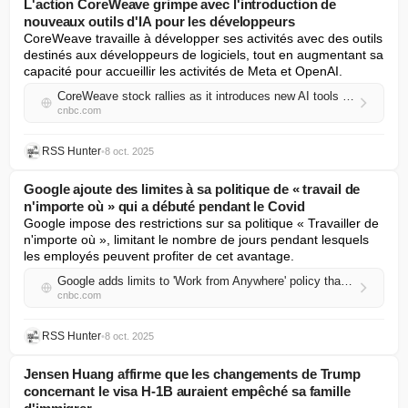
L'action CoreWeave grimpe avec l'introduction de
nouveaux outils d'IA pour les développeurs
CoreWeave travaille à développer ses activités avec des outils 
destinés aux développeurs de logiciels, tout en augmentant sa 
capacité pour accueillir les activités de Meta et OpenAI.
CoreWeave stock rallies as it introduces new AI tools for developers
cnbc.com
RSS Hunter
•
8 oct. 2025
Google ajoute des limites à sa politique de « travail de
n'importe où » qui a débuté pendant le Covid
Google impose des restrictions sur sa politique « Travailler de 
n'importe où », limitant le nombre de jours pendant lesquels 
les employés peuvent profiter de cet avantage.
Google adds limits to 'Work from Anywhere' policy that began during Covid
cnbc.com
RSS Hunter
•
8 oct. 2025
Jensen Huang affirme que les changements de Trump
concernant le visa H-1B auraient empêché sa famille