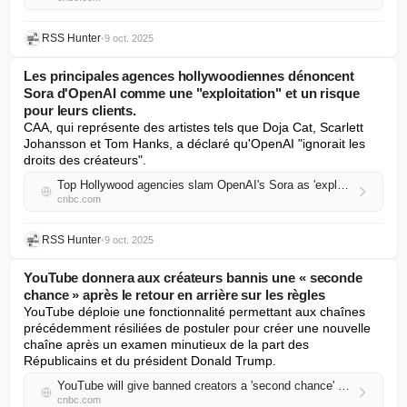
RSS Hunter
•
9 oct. 2025
Les principales agences hollywoodiennes dénoncent
Sora d'OpenAI comme une "exploitation" et un risque
pour leurs clients.
CAA, qui représente des artistes tels que Doja Cat, Scarlett 
Johansson et Tom Hanks, a déclaré qu'OpenAI "ignorait les 
droits des créateurs".
Top Hollywood agencies slam OpenAI's Sora as 'exploitation' and a risk to clients
cnbc.com
RSS Hunter
•
9 oct. 2025
YouTube donnera aux créateurs bannis une « seconde
chance » après le retour en arrière sur les règles
YouTube déploie une fonctionnalité permettant aux chaînes 
précédemment résiliées de postuler pour créer une nouvelle 
chaîne après un examen minutieux de la part des 
Républicains et du président Donald Trump.
YouTube will give banned creators a 'second chance' after rule rollback
cnbc.com