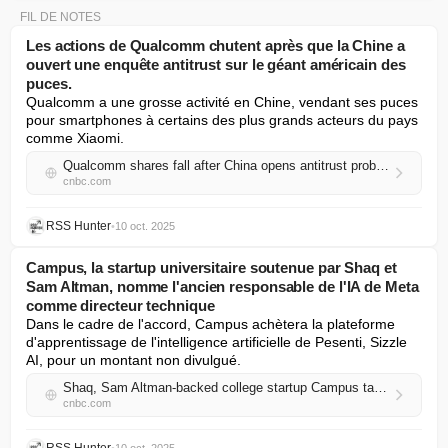
FIL DE NOTES
Les actions de Qualcomm chutent après que la Chine a
ouvert une enquête antitrust sur le géant américain des
puces.
Qualcomm a une grosse activité en Chine, vendant ses puces 
pour smartphones à certains des plus grands acteurs du pays 
comme Xiaomi.
Qualcomm shares fall after China opens antitrust probe into the U.S. chip giant
cnbc.com
RSS Hunter
•
10 oct. 2025
Campus, la startup universitaire soutenue par Shaq et
Sam Altman, nomme l'ancien responsable de l'IA de Meta
comme directeur technique
Dans le cadre de l'accord, Campus achètera la plateforme 
d'apprentissage de l'intelligence artificielle de Pesenti, Sizzle 
AI, pour un montant non divulgué.
Shaq, Sam Altman-backed college startup Campus taps former Meta AI head as CTO
cnbc.com