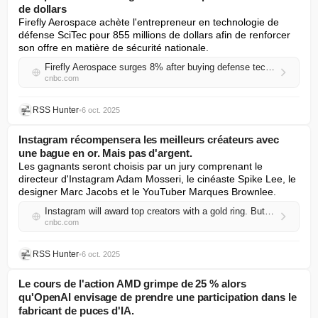
de dollars
Firefly Aerospace achète l'entrepreneur en technologie de 
défense SciTec pour 855 millions de dollars afin de renforcer 
son offre en matière de sécurité nationale.
Firefly Aerospace surges 8% after buying defense tech firm for $855 million
cnbc.com
RSS Hunter
•
6 oct. 2025
Instagram récompensera les meilleurs créateurs avec
une bague en or. Mais pas d'argent.
Les gagnants seront choisis par un jury comprenant le 
directeur d'Instagram Adam Mosseri, le cinéaste Spike Lee, le 
designer Marc Jacobs et le YouTuber Marques Brownlee.
Instagram will award top creators with a gold ring. But no cash
cnbc.com
RSS Hunter
•
6 oct. 2025
Le cours de l'action AMD grimpe de 25 % alors
qu'OpenAI envisage de prendre une participation dans le
fabricant de puces d'IA.