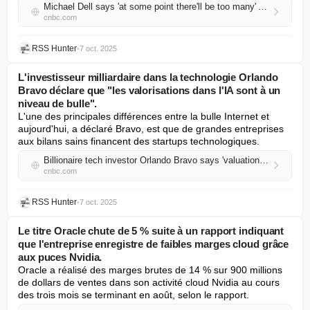
Michael Dell says 'at some point there'll be too many' AI data centers, but not yet
cnbc.com
RSS Hunter
•
7 oct. 2025
L'investisseur milliardaire dans la technologie Orlando
Bravo déclare que "les valorisations dans l'IA sont à un
niveau de bulle".
L'une des principales différences entre la bulle Internet et 
aujourd'hui, a déclaré Bravo, est que de grandes entreprises 
aux bilans sains financent des startups technologiques.
Billionaire tech investor Orlando Bravo says 'valuations in AI are at a bubble'
cnbc.com
RSS Hunter
•
7 oct. 2025
Le titre Oracle chute de 5 % suite à un rapport indiquant
que l'entreprise enregistre de faibles marges cloud grâce
aux puces Nvidia.
Oracle a réalisé des marges brutes de 14 % sur 900 millions 
de dollars de ventes dans son activité cloud Nvidia au cours 
des trois mois se terminant en août, selon le rapport.