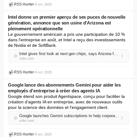
RSS Hunter
•
9 oct. 2025
Intel donne un premier aperçu de ses puces de nouvelle
génération, annonce que son usine d'Arizona est
pleinement opérationnelle
Le gouvernement américain a pris une participation de 10 % 
dans l'entreprise en août, et Intel a reçu des investissements 
de Nvidia et de SoftBank.
Intel gives first look at next-gen chips, says Arizona fab is fully operational
cnbc.com
RSS Hunter
•
9 oct. 2025
Google lance des abonnements Gemini pour aider les
employés d'entreprise à créer des agents IA
Google étend son produit Agentspace, conçu pour faciliter la 
création d'agents IA en entreprise, avec de nouveaux outils 
pour la science des données et l'engagement client.
Google launches Gemini subscriptions to help corporate workers build AI agents
cnbc.com
RSS Hunter
•
9 oct. 2025