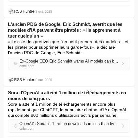
RSS Hunter
•
9 oct. 2025
L'ancien PDG de Google, Eric Schmidt, avertit que les
modèles d'IA peuvent être piratés : « Ils apprennent à
tuer quelqu'un »
«Il existe des preuves que l'on peut prendre des modèles... et 
les pirater pour supprimer leurs garde-fous», a déclaré 
l'ancien PDG de Google, Eric Schmidt.
Ex-Google CEO Eric Schmidt warns AI models can be hacked: 'They learn how to kill someone'
cnbc.com
RSS Hunter
•
9 oct. 2025
Sora d'OpenAI a atteint 1 million de téléchargements en
moins de cinq jours
Sora a atteint 1 million de téléchargements encore plus 
rapidement que ChatGPT, le populaire chatbot d'IA d'OpenAI 
qui compte 800 millions d'utilisateurs actifs par semaine.
OpenAI's Sora hit 1 million downloads in less than five days
cnbc.com