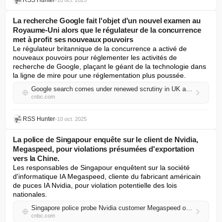
RSS Hunter
•
10 oct. 2025
La recherche Google fait l'objet d'un nouvel examen au
Royaume-Uni alors que le régulateur de la concurrence
met à profit ses nouveaux pouvoirs
Le régulateur britannique de la concurrence a activé de 
nouveaux pouvoirs pour réglementer les activités de 
recherche de Google, plaçant le géant de la technologie dans 
la ligne de mire pour une réglementation plus poussée.
Google search comes under renewed scrutiny in UK as competition watchdog flexes new powers
cnbc.com
RSS Hunter
•
10 oct. 2025
La police de Singapour enquête sur le client de Nvidia,
Megaspeed, pour violations présumées d'exportation
vers la Chine.
Les responsables de Singapour enquêtent sur la société 
d'informatique IA Megaspeed, cliente du fabricant américain 
de puces IA Nvidia, pour violation potentielle des lois 
nationales.
Singapore police probe Nvidia customer Megaspeed over alleged China export violations
cnbc.com