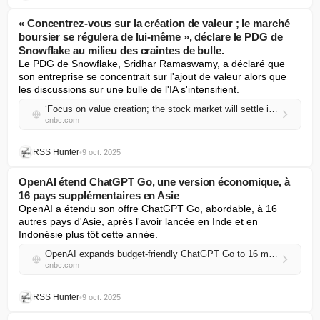
« Concentrez-vous sur la création de valeur ; le marché
boursier se régulera de lui-même », déclare le PDG de
Snowflake au milieu des craintes de bulle.
Le PDG de Snowflake, Sridhar Ramaswamy, a déclaré que 
son entreprise se concentrait sur l'ajout de valeur alors que 
les discussions sur une bulle de l'IA s'intensifient.
‘Focus on value creation; the stock market will settle itself,’ says Snowflake CEO amid bubble fears
cnbc.com
RSS Hunter
•
9 oct. 2025
OpenAI étend ChatGPT Go, une version économique, à
16 pays supplémentaires en Asie
OpenAI a étendu son offre ChatGPT Go, abordable, à 16 
autres pays d'Asie, après l'avoir lancée en Inde et en 
Indonésie plus tôt cette année.
OpenAI expands budget-friendly ChatGPT Go to 16 more countries in Asia
cnbc.com
RSS Hunter
•
9 oct. 2025