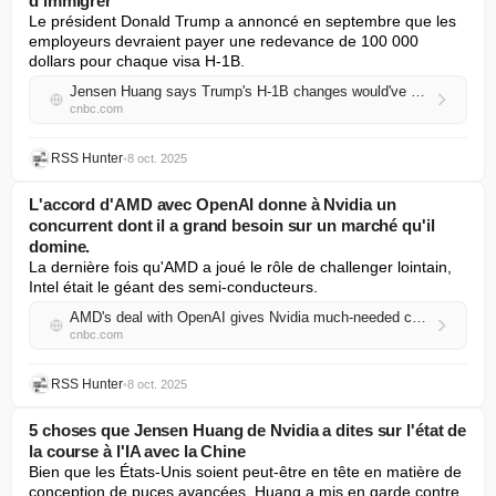
d'immigrer
Le président Donald Trump a annoncé en septembre que les 
employeurs devraient payer une redevance de 100 000 
dollars pour chaque visa H-1B.
Jensen Huang says Trump's H-1B changes would've prevented his family from immigrating
cnbc.com
RSS Hunter
•
8 oct. 2025
L'accord d'AMD avec OpenAI donne à Nvidia un
concurrent dont il a grand besoin sur un marché qu'il
domine.
La dernière fois qu'AMD a joué le rôle de challenger lointain, 
Intel était le géant des semi-conducteurs.
AMD's deal with OpenAI gives Nvidia much-needed challenger in market it dominates
cnbc.com
RSS Hunter
•
8 oct. 2025
5 choses que Jensen Huang de Nvidia a dites sur l'état de
la course à l'IA avec la Chine
Bien que les États-Unis soient peut-être en tête en matière de 
conception de puces avancées, Huang a mis en garde contre 