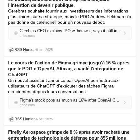
l'intention de devenir publique.
Cerebras souhaite fournir aux investisseurs des informations 
plus claires sur sa stratégie, mais le PDG Andrew Feldman n'a 
pas donné de calendrier pour un nouveau dépôt.
Cerebras CEO explains IPO withdrawal, says it still intends to go public
cnbc.com
RSS Hunter
•
6 oct. 2025
Le cours de l'action de Figma grimpe jusqu'à 16 % après
que le PDG d'OpenAI, Altman, a vanté l'intégration de
ChatGPT
Un nouvel assistant annoncé par OpenAI permettra aux 
utilisateurs de ChatGPT d'exécuter des tâches Figma 
directement depuis leurs conversations.
Figma's stock pops as much as 16% after OpenAI CEO Altman touts ChatGPT integration
cnbc.com
RSS Hunter
•
6 oct. 2025
Firefly Aerospace grimpe de 8 % après avoir racheté une
entreprise de technologie de défense pour 855 millions