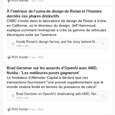
RSS Hunter
•
7 oct. 2025
À l'intérieur de l'usine de design de Rivian et l'histoire
derrière ces phares distinctifs
CNBC s'invite dans le laboratoire de design de Rivian à Irvine, 
en Californie, où le directeur du design, Jeff Hammoud, 
explique comment l'entreprise a créé sa gamme de véhicules 
électriques axée sur l'aventure.
Inside Rivian's design factory and the story behind those distinct headlights
cnbc.com
RSS Hunter
•
7 oct. 2025
Brad Gerstner sur les accords d'OpenAI avec AMD,
Nvidia : 'Les meilleures puces gagneront'
Le fondateur d'Altimeter Capital a déclaré que ces 
transactions fournissent "une preuve supplémentaire que le 
monde restera limité en termes de puissance de calcul".
Brad Gerstner on OpenAI's dealmaking with AMD, Nvidia: 'The best chips will win'
cnbc.com
RSS Hunter
•
6 oct. 2025