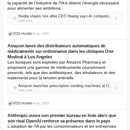
la capacité de l'industrie de l'IA à obtenir l'énergie nécessaire 
pour alimenter ses ambitions.
Nvidia shares rise after CEO Huang says AI computing demand is up 'substantially'
cnbc.com
RSS Hunter
•
8 oct. 2025
Amazon lance des distributeurs automatiques de
médicaments sur ordonnance dans les cliniques One
Medical à Los Angeles
Les kiosques sont exploités par Amazon Pharmacy et 
proposent une gamme de médicaments couramment 
prescrits, tels que des antibiotiques, des inhalateurs et des 
traitements pour la tension artérielle.
Amazon launches prescription vending machines at One Medical clinics in Los Angeles
cnbc.com
RSS Hunter
•
8 oct. 2025
Anthropic ouvre son premier bureau en Inde alors que
son rival OpenAI renforce sa présence dans le pays
L'adoption de l'IA par les consommateurs et les entreprises 