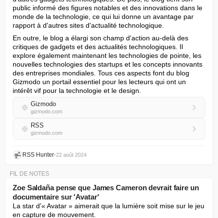
public informé des figures notables et des innovations dans le 
monde de la technologie, ce qui lui donne un avantage par 
rapport à d'autres sites d'actualité technologique.
En outre, le blog a élargi son champ d'action au-delà des 
critiques de gadgets et des actualités technologiques. Il 
explore également maintenant les technologies de pointe, les 
nouvelles technologies des startups et les concepts innovants 
des entreprises mondiales. Tous ces aspects font du blog 
Gizmodo un portail essentiel pour les lecteurs qui ont un 
intérêt vif pour la technologie et le design.
Gizmodo
gizmodo.com
RSS
gizmodo.com
RSS Hunter
•
22 août 2024
FIL DE NOTES
Zoe Saldaña pense que James Cameron devrait faire un
documentaire sur 'Avatar'
La star d'« Avatar » aimerait que la lumière soit mise sur le jeu 
en capture de mouvement.