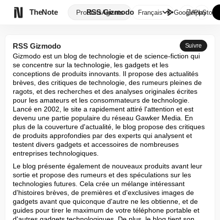

TheNote
RSS Gizmodo
Produits
Agents
Français
GooglePlay
AppStore
RSS Gizmodo
Suivre
Gizmodo est un blog de technologie et de science-fiction qui 
se concentre sur la technologie, les gadgets et les 
conceptions de produits innovants. Il propose des actualités 
brèves, des critiques de technologie, des rumeurs pleines de 
ragots, et des recherches et des analyses originales écrites 
pour les amateurs et les consommateurs de technologie. 
Lancé en 2002, le site a rapidement attiré l'attention et est 
devenu une partie populaire du réseau Gawker Media. En 
plus de la couverture d'actualité, le blog propose des critiques 
de produits approfondies par des experts qui analysent et 
testent divers gadgets et accessoires de nombreuses 
entreprises technologiques.
Le blog présente également de nouveaux produits avant leur 
sortie et propose des rumeurs et des spéculations sur les 
technologies futures. Cela crée un mélange intéressant 
d'histoires brèves, de premières et d'exclusives images de 
gadgets avant que quiconque d'autre ne les obtienne, et de 
guides pour tirer le maximum de votre téléphone portable et 
d'autres gadgets technologiques. De plus, le blog tient son 