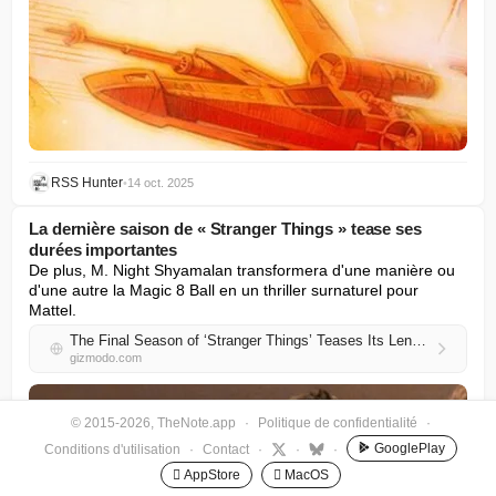
RSS Hunter
•
14 oct. 2025
La dernière saison de « Stranger Things » tease ses
durées importantes
De plus, M. Night Shyamalan transformera d'une manière ou 
d'une autre la Magic 8 Ball en un thriller surnaturel pour 
Mattel.
The Final Season of ‘Stranger Things’ Teases Its Lengthy Runtimes
gizmodo.com
© 2015-2026, TheNote.app
·
Politique de confidentialité
·
GooglePlay
Conditions d'utilisation
·
Contact
·
·
·
 AppStore
 MacOS