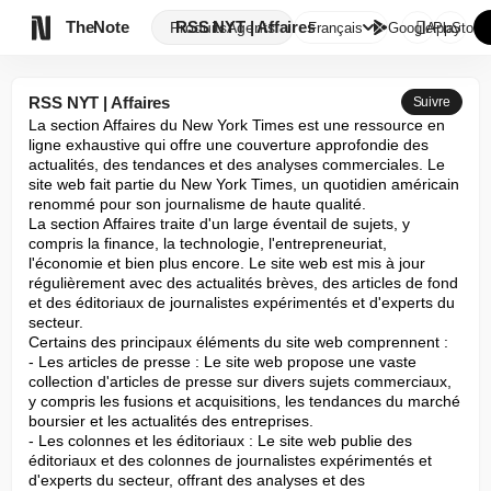

TheNote
RSS NYT | Affaires
Produits
Agents
Français
GooglePlay
AppStore
RSS NYT | Affaires
Suivre
La section Affaires du New York Times est une ressource en 
ligne exhaustive qui offre une couverture approfondie des 
actualités, des tendances et des analyses commerciales. Le 
site web fait partie du New York Times, un quotidien américain 
renommé pour son journalisme de haute qualité.

La section Affaires traite d'un large éventail de sujets, y 
compris la finance, la technologie, l'entrepreneuriat, 
l'économie et bien plus encore. Le site web est mis à jour 
régulièrement avec des actualités brèves, des articles de fond 
et des éditoriaux de journalistes expérimentés et d'experts du 
secteur.

Certains des principaux éléments du site web comprennent :

- Les articles de presse : Le site web propose une vaste 
collection d'articles de presse sur divers sujets commerciaux, 
y compris les fusions et acquisitions, les tendances du marché 
boursier et les actualités des entreprises.

- Les colonnes et les éditoriaux : Le site web publie des 
éditoriaux et des colonnes de journalistes expérimentés et 
d'experts du secteur, offrant des analyses et des 