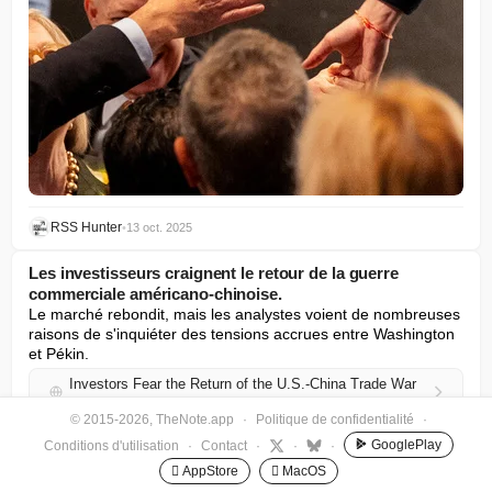
RSS Hunter
•
13 oct. 2025
Les investisseurs craignent le retour de la guerre
commerciale américano-chinoise.
Le marché rebondit, mais les analystes voient de nombreuses 
raisons de s'inquiéter des tensions accrues entre Washington 
et Pékin.
Investors Fear the Return of the U.S.-China Trade War
nytimes.com
© 2015-2026, TheNote.app
·
Politique de confidentialité
·
GooglePlay
Conditions d'utilisation
·
Contact
·
·
·
 AppStore
 MacOS