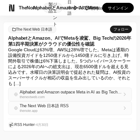
日
製
ジ

TheNote
AlphabetとAmazon、AIでMetaを凌駕、Big...
本
GooglePlay
AppStore
サインイン
品
ェ
語
ン
ト
The Next Web 日本語
フォロー
AlphabetとAmazon、AIでMetaを凌駕、Big Techの2026年
第1四半期決算がクラウドの優位性を確認
Google Cloudは63%増、AWSは28%増でした。Metaは通期の
設備投資ガイドを1250億ドルから1450億ドルに引き上げ、時
間外取引で株価は6%下落しました。5つのハイパースケーラー
による2026年のAIへの総支出は、現在6500億ドルを超える見
込みです。水曜日の決算説明会で提起された疑問は、AI投資の
スーパーサイクルが相応の収益を生み出しているのか、それと
も […]
Alphabet and Amazon outpace Meta in AI as Big Tech’s Q1 2026 earnings confirm cloud dominance
thenextweb.com
The Next Web 日本語 RSS
thenote.app
RSS Hunter
•
4月30日