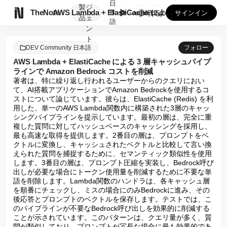
日
製
ジ

TheNote
AWS Lambda + ElastiCache による 3...
本
GooglePlay
AppStore
サインイン
品
ェ
語
ン
ト
DEV Community 日本語
フォロー
AWS Lambda + ElastiCache による 3 層キャッシュパイプ
ラインで Amazon Bedrock コストを削減
著者は、特に繰り返し行われるユーザーからのクエリにおい
て、AI搭載アプリケーションでAmazon Bedrockを使用するコ
ストについて論じています。彼らは、ElastiCache (Redis) を利
用した、単一のAWS Lambda関数内に構築された3層のキャッ
シングパイプラインを提示しています。最初の層は、完全に重
複した質問に対してハッシュベースのキャッシングを採用し、
最も高速な取得を提供します。2番目の層は、プロンプトをベ
クトルに変換し、キャッシュされたベクトルと比較して言い換
えられた質問を捕捉するために、セマンティック類似性を使用
します。3番目の層は、プロンプト圧縮を実装し、Bedrock呼び
出しが必要な場合にトークン使用量を削減するために不要な単
語を削除します。Lambda関数のハンドラは、各キャッシュ層
を順番にチェックし、ミスの場合にのみBedrockに進み、その
後応答とプロンプトのベクトルを保存します。テストでは、こ
のパイプラインが不要なBedrock呼び出しを効果的に削減する
ことが示されています。このパターンは、クエリ量が多く、質
問が類似しており、プロンプトが冗長な場合に最も効果的であ