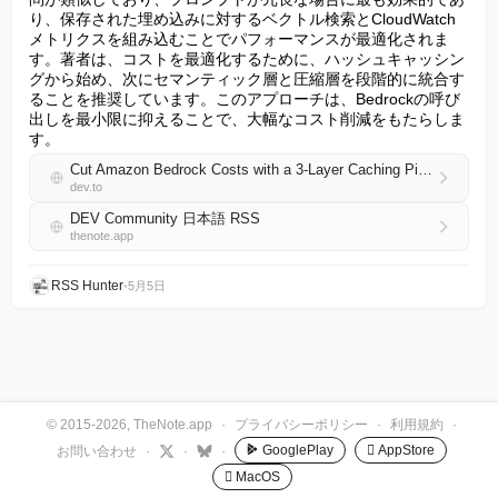
り、保存された埋め込みに対するベクトル検索とCloudWatch
メトリクスを組み込むことでパフォーマンスが最適化されま
す。著者は、コストを最適化するために、ハッシュキャッシン
グから始め、次にセマンティック層と圧縮層を段階的に統合す
ることを推奨しています。このアプローチは、Bedrockの呼び
出しを最小限に抑えることで、大幅なコスト削減をもたらしま
す。
Cut Amazon Bedrock Costs with a 3-Layer Caching Pipeline on AWS Lambda + ElastiCache
dev.to
DEV Community 日本語 RSS
thenote.app
RSS Hunter
•
5月5日
© 2015-2026, TheNote.app
·
プライバシーポリシー
·
利用規約
·
GooglePlay
 AppStore
お問い合わせ
·
·
·
 MacOS