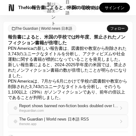
日
製
ジ

TheNote
報告書によると、米国の学校では昨年度、禁止されたノンフィクシ...
本
GooglePlay
AppStore
サインイン
品
ェ
語
ン
ト
The Guardian | World news 日本語
フォロー
報告書によると、米国の学校では昨年度、禁止されたノン
フィクション書籍が倍増した
PEN Americaの新しい報告書は、図書館や教室から削除された
3,743のユニークなタイトルを分析し、アクティビズムや社会
運動に関する書籍が標的になっていることを発見しました。

新しい報告書によると、2024-2025学年度の米国では、禁止さ
れたノンフィクション書籍の数が倍増したことが明らかになり
ました。

PEN Americaは、7月から6月にかけて学校の図書館や教室から
削除された3,743のユニークなタイトルを分析し、そのうち
1,100以上（29%）がノンフィクションであり、前年の倍以上
であることが判明しました。
Report shows banned non-fiction books doubled over last school year in US
theguardian.com
The Guardian | World news 日本語 RSS
thenote.app