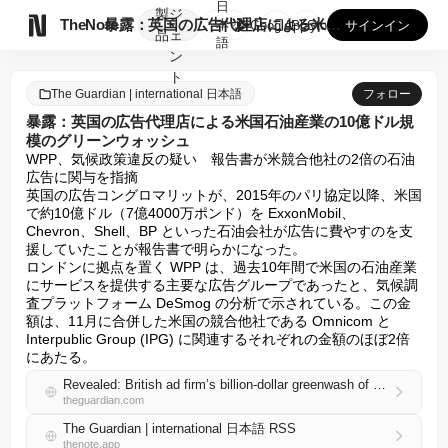
日
製
ジ

TheNote
暴露：英国の広告代理店による米国石油産業の10億ドル規模のグ...
本
GooglePlay
AppStore
サインイン
品
ェ
語
ン
ト
The Guardian | international 日本語
フォロー
暴露：英国の広告代理店による米国石油産業の10億ドル規
模のグリーンウォッシュ
WPP、気候政策違反の疑い　報告書が米競合他社の2倍の石油
広告に関与を指摘

英国の広告コングロマリットが、2015年のパリ協定以降、米国
で約10億ドル（7億4000万ポンド）を ExxonMobil、
Chevron、Shell、BP といった石油会社が広告に費やすのを支
援していたことが報告書で明らかになった。

ロンドンに拠点を置く WPP は、過去10年間で米国の石油産業
にサービスを提供する主要な広告グループであったと、気候調
査プラットフォーム DeSmog の分析で示されている。この金
額は、11月に合併した米国の競合他社である Omnicom と 
Interpublic Group (IPG) に関連するそれぞれの金額のほぼ2倍
にあたる。
Revealed: British ad firm’s billion-dollar greenwash of US oil industry
theguardian.com
The Guardian | international 日本語 RSS
thenote.app