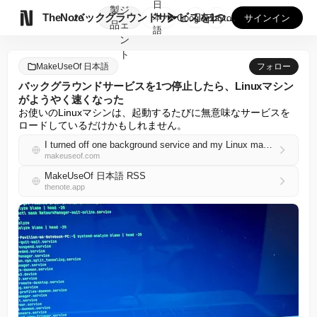
日
製
ジ

TheNote
バックグラウンドサービスを1つ停止したら、Linuxマシンが...
本
GooglePlay
AppStore
サインイン
品
ェ
語
ン
ト
MakeUseOf 日本語
フォロー
バックグラウンドサービスを1つ停止したら、Linuxマシン
がようやく速くなった
お使いのLinuxマシンは、起動するたびに無意味なサービスを
ロードしているだけかもしれません。
I turned off one background service and my Linux machine finally felt fast
makeuseof.com
MakeUseOf 日本語 RSS
thenote.app