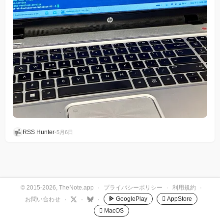
RSS Hunter
•
5月6日
© 2015-2026, TheNote.app
·
プライバシーポリシー
·
利用規約
·
GooglePlay
 AppStore
お問い合わせ
·
·
·
 MacOS