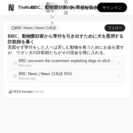
日
製
ジ

TheNote
BBC、動物愛好家から寄付を引き出すために犬を悪用する詐欺師...
本
GooglePlay
AppStore
サインイン
品
ェ
語
ン
ト
BBC News | News 日本語
フォロー
BBC、動物愛好家から寄付を引き出すために犬を悪用する
詐欺師を暴く
意図せず寄付をした人々は苦しむ動物を救うためにお金を渡す
が、ウガンダの詐欺師たちがその現金を懐に入れる。
BBC uncovers the scammers exploiting dogs to elicit donations from animal lovers
bbc.com
BBC News | News 日本語 RSS
thenote.app
RSS Hunter
•
5月4日