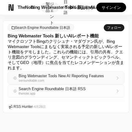
日
製
ジ

TheNote
Bing Webmaster Tools 新しいAIレポート...
本
GooglePlay
AppStore
サインイン
品
ェ
語
ン
ト
Search Engine Roundtable 日本語
フォロー
Bing Webmaster Tools 新しいAIレポート機能
マイクロソフトBingのクリシュナ・マダヴァン氏が、Bing 
Webmaster Toolsにまもなく実装される予定の新しいAIレポー
ト機能をデモしました。これらの機能には、引用の共有、クエ
リ意図のグラウンディング、セマンティックトピックラベル、
そしてGEO（地理）に焦点を当てたレコメンデーションが含ま
れます。
Bing Webmaster Tools New AI Reporting Features
seroundtable.com
Search Engine Roundtable 日本語 RSS
thenote.app
RSS Hunter
•
4月28日