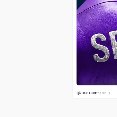
RSS Hunter
•
4月28日