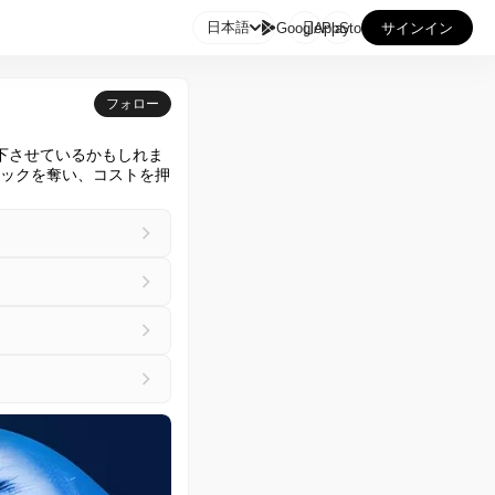

日本語
GooglePlay
AppStore
サインイン
フォロー
下させているかもしれま
リックを奪い、コストを押