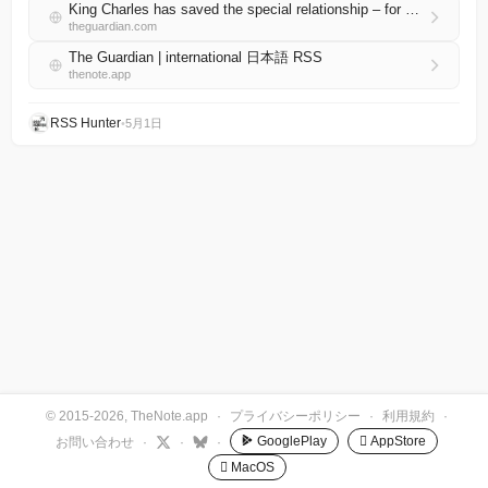
King Charles has saved the special relationship – for now | Ted Widmer
theguardian.com
The Guardian | international 日本語 RSS
thenote.app
RSS Hunter
•
5月1日
© 2015-2026, TheNote.app
·
プライバシーポリシー
·
利用規約
·
GooglePlay
 AppStore
お問い合わせ
·
·
·
 MacOS