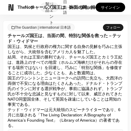
日
製
ジ

TheNote
チャールズ国王は、当面の間、特別な関係を救った – テッド・...
本
GooglePlay
AppStore
サインイン
品
ェ
語
ン
ト
The Guardian | international 日本語
フォロー
チャールズ国王は、当面の間、特別な関係を救った – テッ
ド・ウィドマー
国王は、気候と行政府の権力に関する自身の見解を巧みに主張
しながら、大統領を含むアメリカ人を魅了した。

結局、それは王室の勝利であり、チャールズ国王とカミラ王妃
は、進路上のすべての地雷（ホルムズ海峡だけがそれらの存在
する場所ではない）を回避し、巧みに「特別な関係」を修復す
ることに成功した。少なくとも、あと数週間は。

国王のワシントンとニューヨークへの訪問に先立ち、大西洋の
両側で不安になる理由はたくさんあった。ドナルド・トランプ
氏のイランに対する選択戦争が、事前に協議されず、トランプ
氏が不十分な忠誠と見なすものに対して以来、威圧されてきた
NATO同盟国全体、そして英国を疎遠にしていることは周知の
事実である。

テッド・ウィドマーは元大統領のスピーチライターであり、6
月に出版される「The Living Declaration: A Biography of 
America’s Founding Text」（Library of America）の著者であ
る。