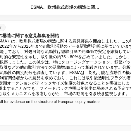
ESMA、欧州株式市場の構造に関する意見募集を開始
庁
場の構造に関する意見募集を開始
SMA）は、欧州株式市場の構造に関する意見募集を開始しました。この取
2022年から2025年までの取引活動のデータ駆動型分析に基づいてい
能しており、対処可能な流動性は総取引量の約85%で安定を維持して
対的な安定性を示し、取引量の約75～80%を占めていました。しかし、
観察しました。この減少は、特にクロージングオークション、頻繁バッ
）取引などの他の取引方法での活動増加によって相殺されています。分
流動性の国別配分を調査しています。ESMAは、対処可能な流動性の概念
利害関係者からの意見を求めており、これには取引後透明性フラグの潜
、定期オークションがティックサイズ制度の対象となることを明確にしまし
を提出することができ、フィードバック声明は年後半に発表される予定です
ざまな取引メカニズムを考慮しながら、市場の動向を引き続き監視します。
l for evidence on the structure of European equity markets