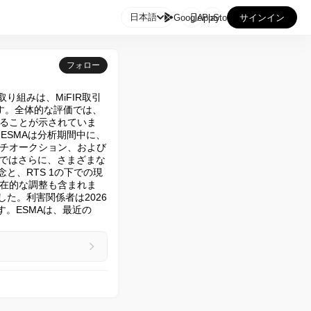

日本語
GooglePlay
AppStore
サインイン
フォロー
り組みは、MiFIR取引
ます。全体的な評価では、
いることが示されていま
ESMAは分析期間中に、
チオークション、および
析ではさらに、さまざまな
と、RTS 1の下での現
在的な調整も含まれま
た。利害関係者は2026
。ESMAは、最近の