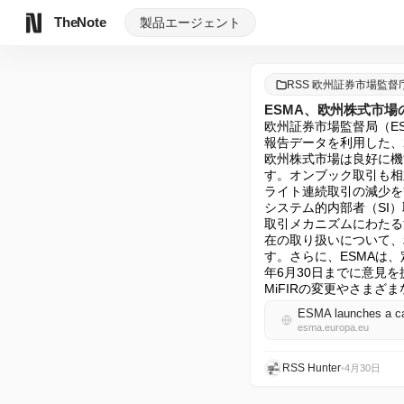
TheNote
製品
エージェント
RSS 欧州証券市場監督
ESMA、欧州株式市
欧州証券市場監督局（E
報告データを利用した、
欧州株式市場は良好に機
す。オンブック取引も相
ライト連続取引の減少を
システム的内部者（SI
取引メカニズムにわたる
在の取り扱いについて、
す。さらに、ESMAは
年6月30日までに意見
MiFIRの変更やさま
ESMA launches a cal
esma.europa.eu
RSS Hunter
•
4月30日