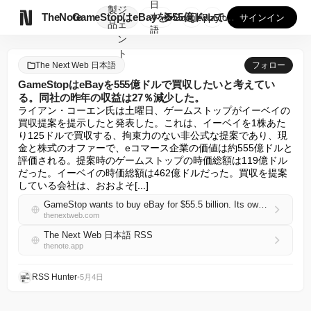
日
製
ジ

TheNote
GameStopはeBayを555億ドルで買収したいと考えて...
本
GooglePlay
AppStore
サインイン
品
ェ
語
ン
ト
The Next Web 日本語
フォロー
GameStopはeBayを555億ドルで買収したいと考えてい
る。同社の昨年の収益は27％減少した。
ライアン・コーエン氏は土曜日、ゲームストップがイーベイの
買収提案を提示したと発表した。これは、イーベイを1株あた
り125ドルで買収する、拘束力のない非公式な提案であり、現
金と株式のオファーで、eコマース企業の価値は約555億ドルと
評価される。提案時のゲームストップの時価総額は119億ドル
だった。イーベイの時価総額は462億ドルだった。買収を提案
している会社は、おおよそ[...]
GameStop wants to buy eBay for $55.5 billion. Its own revenue fell 27 per cent last year.
thenextweb.com
The Next Web 日本語 RSS
thenote.app
RSS Hunter
•
5月4日