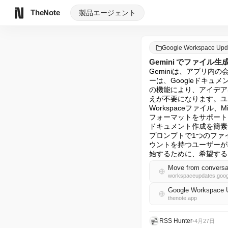
TheNote
製品
エージェント
Google Workspace U
Gemini でファイ
Geminiは、アプリ
ーは、Googleドキ
の機能により、アイデア
えが不要になります。ユー
Workspaceファイル、M
フォーマットをサポート
ドキュメント作成を簡素
プロンプトで1つのファイル
ウントを持つユーザーが
始するために、希望する
Move from conversati
workspaceupdates.goog
Google Workspace
thenote.app
RSS Hunter
•
4月27日