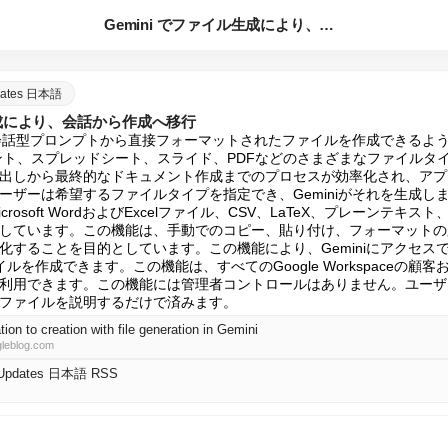
Gemini でファイル生成により、会話から作成へ移行
pdates 日本語
ル生成により、会話から作成へ移行
内の会話型プロンプトから直接フォーマットされたファイルを作成できるよ
ュメント、スプレッドシート、スライド、PDFなどのさまざまなファイルタ
出しから最終的なドキュメント作成までのプロセスが効率化され、アプ
ザーは希望するファイルタイプを指定でき、Geminiがそれを生成します。Ge
icrosoft WordおよびExcelファイル、CSV、LaTeX、プレーンテキスト
しています。この機能は、手動でのコピー、貼り付け、フォーマットの
化することを目的としています。この機能により、Geminiにアクセス
を作成できます。この機能は、すべてのGoogle Workspaceの顧客お
利用できます。この機能には管理者コントロールはありません。ユーザ
ファイルを説明するだけで済みます。
on to creation with file generation in Gemini
leblog.com
 Updates 日本語 RSS