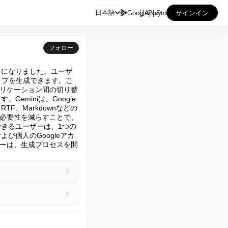

日本語
GooglePlay
AppStore
サインイン
フォロー
うになりました。ユーザ
イプを生成できます。こ
リケーション間の切り替
miniは、Google 
、RTF、Markdownなどの
必要性を減らすことで、
できるユーザーは、1つの
よび個人のGoogleアカ
ーは、生成プロセスを開