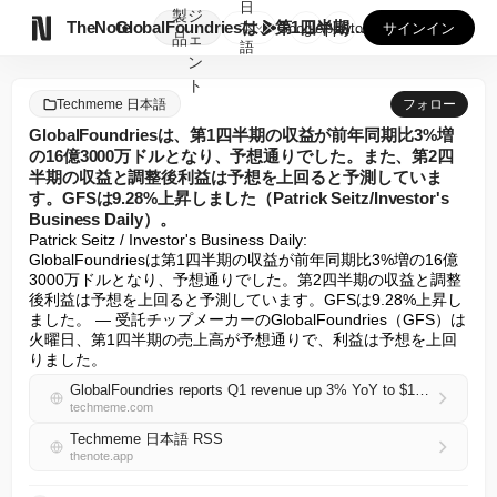
日
製
ジ

TheNote
GlobalFoundriesは、第1四半期の収益が前年同期...
本
GooglePlay
AppStore
サインイン
品
ェ
語
ン
ト
Techmeme 日本語
フォロー
GlobalFoundriesは、第1四半期の収益が前年同期比3%増
の16億3000万ドルとなり、予想通りでした。また、第2四
半期の収益と調整後利益は予想を上回ると予測していま
す。GFSは9.28%上昇しました（Patrick Seitz/Investor's
Business Daily）。
Patrick Seitz / Investor's Business Daily:

GlobalFoundriesは第1四半期の収益が前年同期比3%増の16億
3000万ドルとなり、予想通りでした。第2四半期の収益と調整
後利益は予想を上回ると予測しています。GFSは9.28%上昇し
ました。 — 受託チップメーカーのGlobalFoundries（GFS）は
火曜日、第1四半期の売上高が予想通りで、利益は予想を上回
りました。
GlobalFoundries reports Q1 revenue up 3% YoY to $1.63B, in line with est., and forecasts Q2 revenue and adjusted earnings above estimates; GFS closes up 9.28% (Patrick Seitz/Investor's Business Daily)
techmeme.com
Techmeme 日本語 RSS
thenote.app