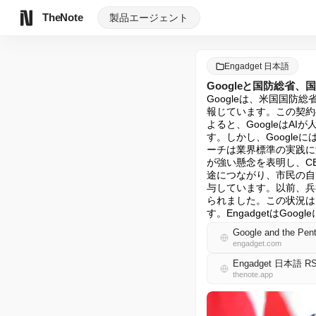
TheNote
製品
エージェント
Engadget 日本語
Googleと国防総省
Googleは、米国国防総
報じています。この契約
よると、Googleは
す。しかし、Google
ーチは業界標準の実践に
が強い懸念を表明し、C
途につながり、市民の自由
与しています。以前、兵器
られました。この状況は
す。EngadgetはGo
Google and the Pent
engadget.com
Engadget 日本語 R
thenote.app