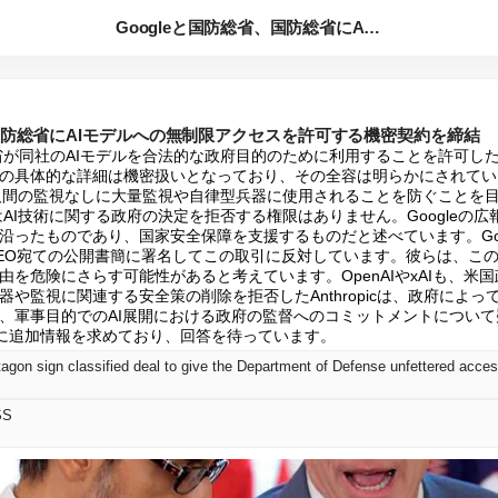
Googleと国防総省、国防総省にAIモデルへの無制限アクセ...
、国防総省にAIモデルへの無制限アクセスを許可する機密契約を締結
省が同社のAIモデルを合法的な政府目的のために利用することを許可したと、The
の具体的な詳細は機密扱いとなっており、その全容は明らかにされてい
AIが人間の監視なしに大量監視や自律型兵器に使用されることを防ぐことを
にはAI技術に関する政府の決定を拒否する権限はありません。Googleの
沿ったものであり、国家安全保障を支援するものだと述べています。Goo
EO宛ての公開書簡に署名してこの取引に反対しています。彼らは、この
を危険にさらす可能性があると考えています。OpenAIやxAIも、米国
や監視に関連する安全策の削除を拒否したAnthropicは、政府によ
、軍事目的でのAI展開における政府の監督へのコミットメントについ
ogleに追加情報を求めており、回答を待っています。
agon sign classified deal to give the Department of Defense unfettered acces
SS