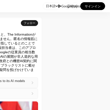

日本語
GooglePlay
AppStore
サインイン
フォロー
 Informationが
ません。匿名の情報筋に
目指しているとのことで
広報担当者は、このアプロ
gleの従業員の相当数
AIの展開が非人道的な用
政府との機密AI契約に関
ってブラックリストに載せ
て疑問を投げかけていま
s to its AI models