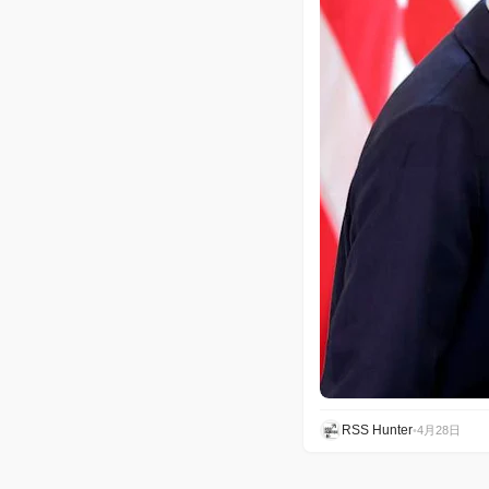
RSS Hunter
•
4月28日