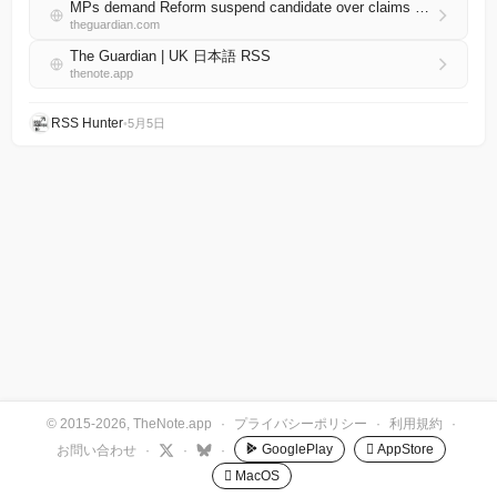
MPs demand Reform suspend candidate over claims he celebrated rape of Sikh women
theguardian.com
The Guardian | UK 日本語 RSS
thenote.app
RSS Hunter
•
5月5日
© 2015-2026, TheNote.app
·
プライバシーポリシー
·
利用規約
·
GooglePlay
 AppStore
お問い合わせ
·
·
·
 MacOS