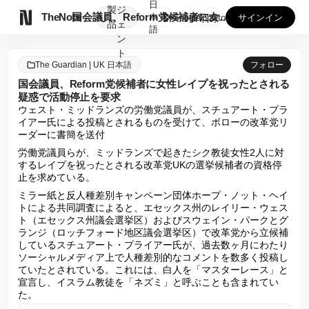
日
製
ジ

TheNote
国会議員、Reform党候補者に女性レイプを祝ったとされる疑...
本
GooglePlay
AppStore
サインイン
品
ェ
語
ン
ト
The Guardian | UK 日本語
フォロー
国会議員、Reform党候補者に女性レイプを祝ったとされる
疑惑で活動停止を要求
ウェスト・ミッドランズの労働党議員が、スチュアート・プラ
イアー氏による投稿とされるものを受けて、ボローの改革党リ
ーダーに書簡を送付
労働党議員らが、ミッドランズで起きたシク教徒女性2人に対
するレイプを祝ったとされる改革党UKの選挙候補者の資格停
止を求めている。
ミラー紙と反人種差別キャンペーン団体ホープ・ノット・ヘイ
トによる共同調査によると、エセックス州のレイリー・ウェス
ト（エセックス州議会選挙区）およびスウェイン・パークとグ
ランジ（ロッチフォード地区議会選挙区）で改革党から立候補
しているスチュアート・プライアー氏が、過去数ヶ月にわたり
ソーシャルメディア上で人種差別的なコメントを数多く投稿し
ていたとされている。これには、白人を「マスターレース」と
宣言し、イスラム教徒を「ネズミ」と呼ぶことも含まれてい
た。