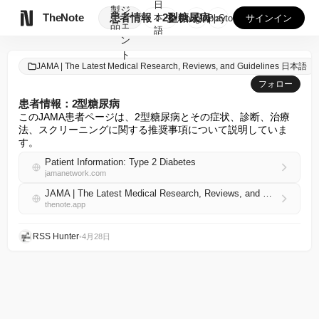
日
製
ジ

TheNote
患者情報：2型糖尿病
本
GooglePlay
AppStore
サインイン
品
ェ
語
ン
ト
JAMA | The Latest Medical Research, Reviews, and Guidelines 日本語
フォロー
患者情報：2型糖尿病
このJAMA患者ページは、2型糖尿病とその症状、診断、治療
法、スクリーニングに関する推奨事項について説明していま
す。
Patient Information: Type 2 Diabetes
jamanetwork.com
JAMA | The Latest Medical Research, Reviews, and Guidelines 日本語 RSS
thenote.app
RSS Hunter
•
4月28日