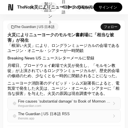
日
製
ジ

TheNote
火災によりニューヨークのモルモン書劇場に「相当な被害」が発生
本
GooglePlay
AppStore
サインイン
品
ェ
語
ン
ト
The Guardian | US 日本語
フォロー
火災によりニューヨークのモルモン書劇場に「相当な被
害」が発生
「根深い火災」により、ロングランミュージカルの会場である
ユージン・オニール・シアターが一時閉鎖
Breaking News US ニュースレターメールに登録
月曜日、ブロードウェイ劇場で火災が発生し、「モルモン教
徒」が上演されているロングランミュージカルが、歴史的会場
の修繕のため、少なくとも一時的に閉鎖されることになった。
ニューヨーク消防署のデイビッド・シムズ副署長によると、電
気室で発生した火災は、ユージン・オニール・シアターに「相
当な損害」を与えた。火災の原因は現在調査中である。
Fire causes ‘substantial damage’ to Book of Mormon theater in New York
theguardian.com
The Guardian | US 日本語 RSS
thenote.app