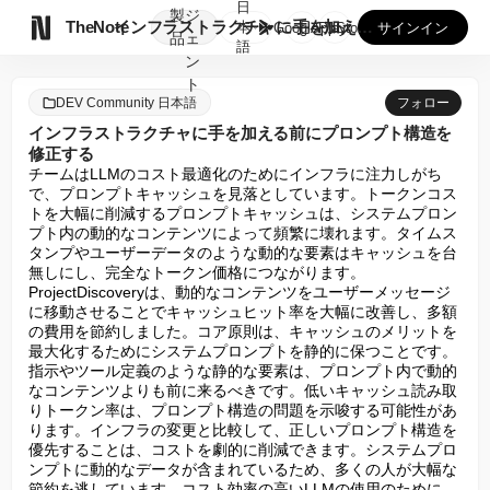
日
製
ジ

TheNote
インフラストラクチャに手を加える前にプロンプト構造を修正する
本
GooglePlay
AppStore
サインイン
品
ェ
語
ン
ト
DEV Community 日本語
フォロー
インフラストラクチャに手を加える前にプロンプト構造を
修正する
チームはLLMのコスト最適化のためにインフラに注力しがち
で、プロンプトキャッシュを見落としています。トークンコス
トを大幅に削減するプロンプトキャッシュは、システムプロン
プト内の動的なコンテンツによって頻繁に壊れます。タイムス
タンプやユーザーデータのような動的な要素はキャッシュを台
無しにし、完全なトークン価格につながります。
ProjectDiscoveryは、動的なコンテンツをユーザーメッセージ
に移動させることでキャッシュヒット率を大幅に改善し、多額
の費用を節約しました。コア原則は、キャッシュのメリットを
最大化するためにシステムプロンプトを静的に保つことです。
指示やツール定義のような静的な要素は、プロンプト内で動的
なコンテンツよりも前に来るべきです。低いキャッシュ読み取
りトークン率は、プロンプト構造の問題を示唆する可能性があ
ります。インフラの変更と比較して、正しいプロンプト構造を
優先することは、コストを劇的に削減できます。システムプロ
ンプトに動的なデータが含まれているため、多くの人が大幅な
節約を逃しています。コスト効率の高いLLMの使用のために、