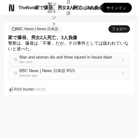
日
製
ジ

TheNote
家で爆発、男女2人死亡、3人負傷
本
GooglePlay
AppStore
サインイン
品
ェ
語
ン
ト
BBC News | News 日本語
フォロー
家で爆発、男女2人死亡、3人負傷
警察は、爆発は「不審」だが、テロ事件としては扱われていな
いと述べた。
Man and woman die and three injured in house blast
bbc.com
BBC News | News 日本語 RSS
thenote.app
RSS Hunter
•
5月3日