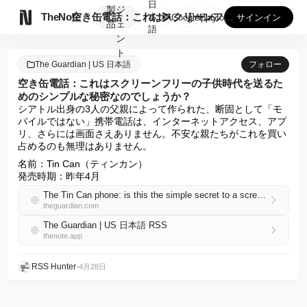
日
製
ジ

TheNote
空き缶電話：これはスクリーンフリーの子供時代を送るためのシン...
本
GooglePlay
AppStore
サインイン
品
ェ
語
ン
ト
The Guardian | US 日本語
フォロー
空き缶電話：これはスクリーンフリーの子供時代を送るた
めのシンプルな秘密なのでしょうか？
シアトル出身の3人の父親によって作られた、断固として「モ
バイルではない」携帯電話は、インターネットアクセス、アプ
リ、さらには画面さえありません。不安な親たちがこれを買い
占めるのも無理はありません。
名前：Tin Can（ティンカン）

発売時期：昨年4月
The Tin Can phone: is this the simple secret to a screen-free childhood?
theguardian.com
The Guardian | US 日本語 RSS
thenote.app
RSS Hunter
•
4月28日