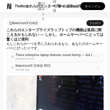
日
製
ジ

TheNote
これらのエンタープライズラップトップの機能は退屈に聞こえるか...
本
GooglePlay
AppStore
サインイン
品
ェ
語
ン
ト
MakeUseOf 日本語
フォロー
これらのエンタープライズラップトップの機能は退屈に聞
こえるかもしれない — しかし、ホームサーバーにとっては
驚くほど便利
もしこれらの一つを手に入れられるなら、あなたのホームサー
バーにぴったりです。
These enterprise laptop features sound boring — but they're incredibly useful for a home server
makeuseof.com
MakeUseOf 日本語 RSS
thenote.app