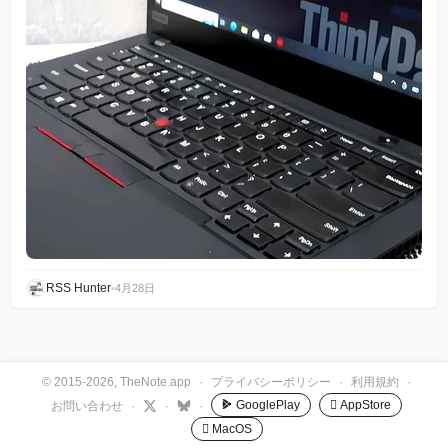
RSS Hunter
•
4月28日
© 2015-2026, TheNote.app
·
プライバシーポリシー
·
利用規約
·
GooglePlay
 AppStore
お問い合わせ
·
·
·
 MacOS