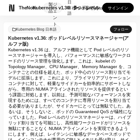
日
製
ジ

TheNote
Kubernetes v1.36: ポッドレベルリソースマネ...
本
GooglePlay
AppStore
サインイン
品
ェ
語
ン
ト
Kubernetes Blog 日本語
フォロー
Kubernetes v1.36: ポッドレベルリソースマネージャー(ア
ルファ版)
Kubernetes v1.36 は、アルファ機能として Pod レベルのリソ
ースマネージャーを導入し、パフォーマンスに敏感なワークロ
ードのリソース管理を強化します。これは、kubelet の 
Topology Manager、CPU Manager、Memory Manager を、コ
ンテナごとの仕様を超えた、ポッド中心のリソース割り当てモ
デルに拡張します。これにより、プライマリアプリケーション
コンテナに対して、軽量なサイドカーを効率的にサポートしな
がら、専用の NUMA アラインされたリソースを提供するとい
う課題に対処します。以前は、予測可能なパフォーマンスを実
現するためには、すべてのコンテナに専用リソースを割り当て
る必要がありましたが、サイドカーにとっては無駄でした。あ
るいは、そうしないと、ポッドの Guaranteed QoS が犠牲にな
っていました。Pod レベルのリソースマネージャーは、ハイブ
リッド割り当てを可能にし、高性能ワークロードがリソースを
無駄にすることなく NUMA アラインメントを実現できるよう
にします。例えば、レイテンシに敏感なデータベースポッドで
は、メインコンテナが専用の CPU とメモリを受け取り、サイ