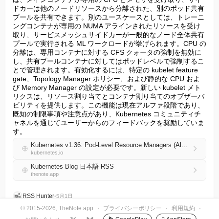
ドカーは他のノードリソースから分離された、別のポッド共有
プールを共有できます。別のユースケースとしては、トレーニ
ングコンテナが専用の NUMA アラインされたリソースを受け
取り、サービスメッシュサイドカーが一般的なノード全体共有
プールで実行される ML ワークロードが挙げられます。CPU の
分離は、専用コンテナに対する CFS クォータの強制を無効に
し、共有プールコンテナに対してはポッドレベルで強制するこ
とで管理されます。有効化するには、特定の kubelet feature 
gate、Topology Manager ポリシー、および静的な CPU およ
び Memory Manager の設定が必要です。新しい kubelet メト
リクスは、リソース割り当てとコンテナ割り当てのオブザーバ
ビリティを提供します。この機能は現在アルファ段階であり、
既知の制限事項や注意点があり、Kubernetes コミュニティチ
ャネルを通じてユーザーからのフィードバックを奨励していま
す。
Kubernetes v1.36: Pod-Level Resource Managers (Alpha)
kubernetes.io
Kubernetes Blog 日本語 RSS
thenote.app
RSS Hunter
•
5月1日
© 2015-2026, TheNote.app
·
プライバシーポリシー
·
利用規約
·