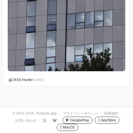
RSS Hunter
•
5月5日
© 2015-2026, TheNote.app
·
プライバシーポリシー
·
利用規約
·
GooglePlay
 AppStore
お問い合わせ
·
·
·
 MacOS