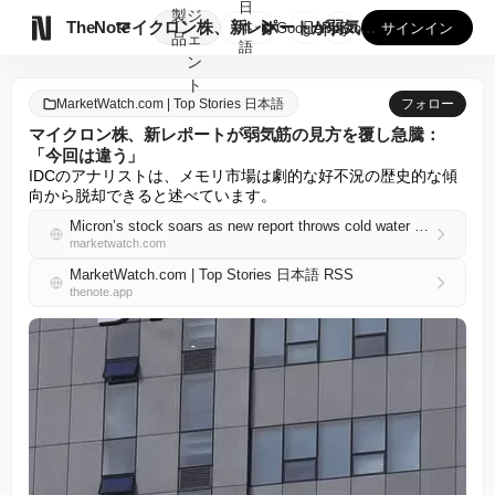
日
製
ジ

TheNote
マイクロン株、新レポートが弱気筋の見方を覆し急騰：「今回は違...
本
GooglePlay
AppStore
サインイン
品
ェ
語
ン
ト
MarketWatch.com | Top Stories 日本語
フォロー
マイクロン株、新レポートが弱気筋の見方を覆し急騰：
「今回は違う」
IDCのアナリストは、メモリ市場は劇的な好不況の歴史的な傾
向から脱却できると述べています。
Micron’s stock soars as new report throws cold water on the bear case: ‘This time is different.’
marketwatch.com
MarketWatch.com | Top Stories 日本語 RSS
thenote.app