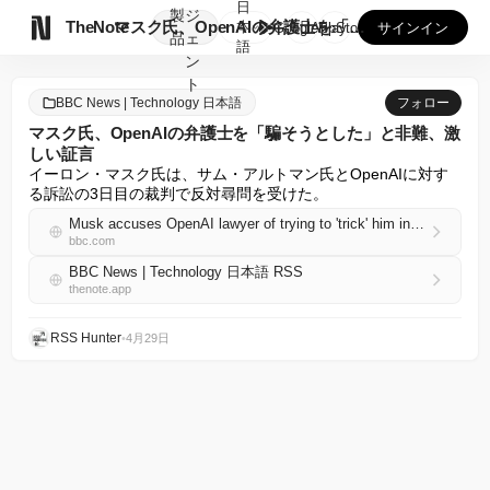
日
製
ジ

TheNote
マスク氏、OpenAIの弁護士を「騙そうとした」と非難、激し...
本
GooglePlay
AppStore
サインイン
品
ェ
語
ン
ト
BBC News | Technology 日本語
フォロー
マスク氏、OpenAIの弁護士を「騙そうとした」と非難、激
しい証言
イーロン・マスク氏は、サム・アルトマン氏とOpenAIに対す
る訴訟の3日目の裁判で反対尋問を受けた。
Musk accuses OpenAI lawyer of trying to 'trick' him in combative testimony
bbc.com
BBC News | Technology 日本語 RSS
thenote.app
RSS Hunter
•
4月29日