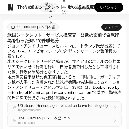
日
製
ジ

TheNote
米国シークレット・サービス捜査官、公衆の面前で自慰行為を行っ...
本
GooglePlay
AppStore
サインイン
品
ェ
語
ン
ト
The Guardian | US 日本語
フォロー
米国シークレット・サービス捜査官、公衆の面前で自慰行
為を行った疑いで停職処分
ジョン・アンドリュー・スピルマンは、トランプ氏が出席して
いるPGAチャンピオンシップの外部スクリーニング警備員の一
員でした。

米国シークレットサービス職員が、マイアミのホテルの公共エ
リアでわいせつ行為を行い、自身を撫で回したとして逮捕され
た後、行政休暇処分となりました。

地元保安官事務所の保安官補によると、日曜日に、ガーディア
ン紙が入手した宣誓された法執行機関の供述書によると、ジョ
ン・アンドリュー・スピルマン氏（33歳）は、DoubleTree by 
Hilton hotel Miami airport & convention centerの6階で、勤務時
間外に裸で発見された後に逮捕されました。
US Secret Service agent placed on leave for allegedly fondling himself in public
theguardian.com
The Guardian | US 日本語 RSS
thenote.app