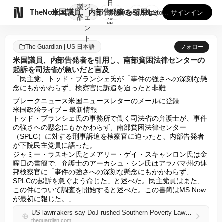
日
製
ジ

TheNote
米国議員、内部告発者を引用し、南部貧困法律センターの起訴を司...
本
GooglePlay
AppStore
サインイン
品
ェ
語
ン
ト
The Guardian | US 日本語
フォロー
米国議員、内部告発者を引用し、南部貧困法律センターの
起訴を司法省が急いだと言及
「民主党、トッド・ブランシェ氏が「事件の強さへの深刻な懸
念にもかかわらず」検察官に訴追を迫ったと非難
ブレークニュース米国ニュースレターのメールに登録

米国政治ライブ – 最新情報

トッド・ブランシェ氏の事務所で働く司法省の弁護士が、事件
の強さへの懸念にもかかわらず、南部貧困法律センター
（SPLC）に対する刑事訴追を検察官に迫ったと、内部告発者
が下院民主党員に語った。

ジャミー・ラスキン氏とメアリー・ゲイ・スキャンロン氏は金
曜日の書簡で、弁護士のアーカシュ・シン氏はアラバマ州の連
邦検察官に「事件の強さへの深刻な懸念にもかかわらず、
SPLCの起訴を急ぐよう命じた」と述べた。民主党員はまた、
この件について調査を開始すると述べた。この書簡はMS Now
が最初に報じた。」
US lawmakers say DoJ rushed Southern Poverty Law Center indictment, citing whistleblower
theguardian.com