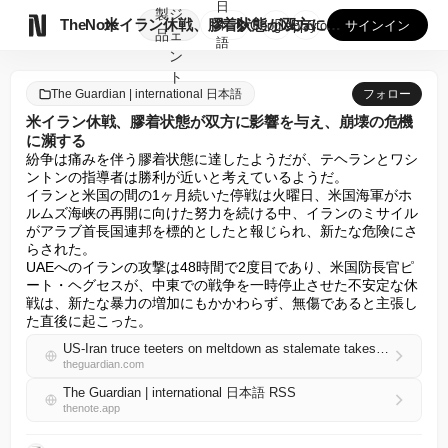
日
製
ジ

TheNote
米イラン休戦、膠着状態が双方に影響を与え、崩壊の危機に瀕する
本
GooglePlay
AppStore
サインイン
品
ェ
語
ン
ト
The Guardian | international 日本語
フォロー
米イラン休戦、膠着状態が双方に影響を与え、崩壊の危機
に瀕する
紛争は痛みを伴う膠着状態に達したようだが、テヘランとワシ
ントンの指導者は勝利が近いと考えているようだ。

イランと米国の間の1ヶ月続いた停戦は火曜日、米国海軍がホ
ルムズ海峡の再開に向けた努力を続ける中、イランのミサイル
がアラブ首長国連邦を標的としたと報じられ、新たな危険にさ
らされた。

UAEへのイランの攻撃は48時間で2度目であり、米国防長官ピ
ート・ヘグセスが、中東での戦争を一時停止させた不安定な休
戦は、新たな暴力の増加にもかかわらず、無傷であると主張し
た直後に起こった。
US-Iran truce teeters on meltdown as stalemate takes toll on each side
theguardian.com
The Guardian | international 日本語 RSS
thenote.app