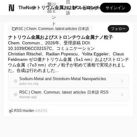
日
製
ジ

TheNote
ナトリウム金属およびストロンチウム金属ナノ粒子
本
GooglePlay
AppStore
サインイン
品
ェ
語
ン
ト
RSC | Chem. Commun. latest articles 日本語
フォロー
ナトリウム金属およびストロンチウム金属ナノ粒子
Chem. Commun.、2026年、受理原稿 DOI: 
10.1039/D6CC02157C、コミュニケーション

Christian Ritschel、Radian Popescu、Yolita Eggeler、Claus 
Feldmann ゼロ価ナトリウム金属（5±1 nm）およびストロンチ
ウム金属（7±3 nm）のナノ粒子が初めて液相で実現されまし
た。合成は行われました...
Sodium-Metal and Strontium-Metal Nanoparticles
pubs.rsc.org
RSC | Chem. Commun. latest articles 日本語 RSS
thenote.app
RSS Hunter
•
4月27日