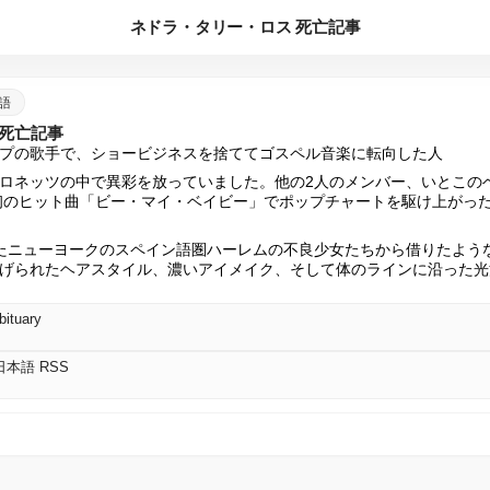
ネドラ・タリー・ロス 死亡記事
本語
 死亡記事
プの歌手で、ショービジネスを捨ててゴスペル音楽に転向した人
ロネッツの中で異彩を放っていました。他の2人のメンバー、いとこの
最初のヒット曲「ビー・マイ・ベイビー」でポップチャートを駆け上がっ
たニューヨークのスペイン語圏ハーレムの不良少女たちから借りたよう
げられたヘアスタイル、濃いアイメイク、そして体のラインに沿った光
bituary
S 日本語 RSS