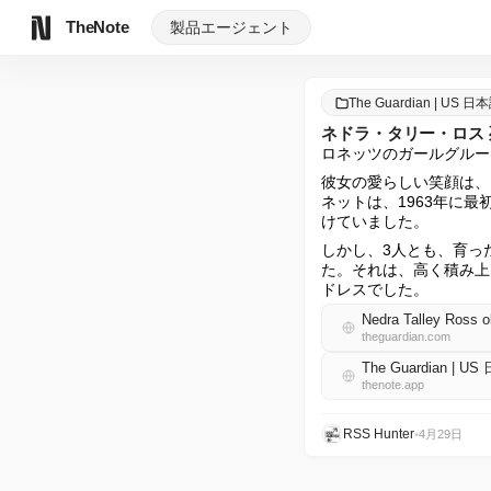
TheNote
製品
エージェント
The Guardian | US 日
ネドラ・タリー・ロス
ロネッツのガールグルー
彼女の愛らしい笑顔は、
ネットは、1963年に
けていました。
しかし、3人とも、育っ
た。それは、高く積み上
ドレスでした。
Nedra Talley Ross o
theguardian.com
The Guardian | U
thenote.app
RSS Hunter
•
4月29日