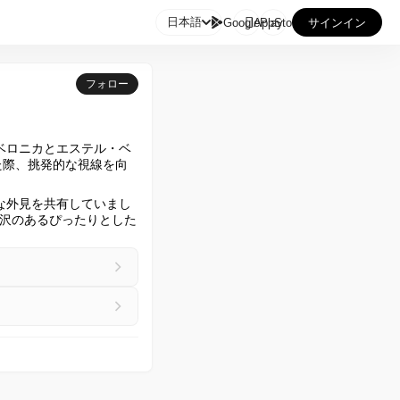

日本語
GooglePlay
AppStore
サインイン
フォロー
ベロニカとエステル・ベ
た際、挑発的な視線を向
な外見を共有していまし
沢のあるぴったりとした