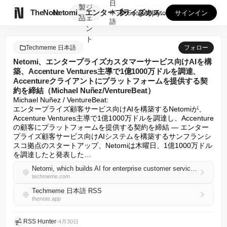
日
製
ジ

TheNote
Netomi、エンタープライズカスタマーサービス向けAIを構...
本
GooglePlay
AppStore
サインイン
品
ェ
語
ン
ト
Techmeme 日本語
フォロー
Netomi、エンタープライズカスタマーサービス向けAIを構
築、Accenture Ventures主導で1億1000万ドルを調達、
Accentureクライアントにプラットフォームを提供する契
約を締結（Michael Nuñez/VentureBeat）
Michael Nuñez / VentureBeat:

エンタープライズ顧客サービス向けAIを構築するNetomiが、
Accenture Ventures主導で1億1000万ドルを調達し、Accenture
の顧客にプラットフォームを提供する契約を締結 — エンター
プライズ顧客サービス向けAIシステムを構築するサンフランシ
スコ拠点のスタートアップ、Netomiは木曜日、1億1000万ドル
を調達したと発表した…
Netomi, which builds AI for enterprise customer service, raised $110M led by Accenture Ventures and signs a deal to bring its platform to Accenture clients (Michael Nuñez/VentureBeat)
techmeme.com
Techmeme 日本語 RSS
thenote.app
RSS Hunter
•
4月30日